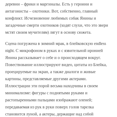
деревни – фрики и маргиналы. Есть у героини и
антагонисты – охотники. Вот, собственно, главный
конфликт. Исчезновение любимых собак Янины и
загадочные смерти охотников (ходят слухи, что это звери
мстят своим мучителям) лягут в основу сюжета.
Сцена погружена в зимний мрак, в блейковскую endless
night. С микрофоном в руках и с язвительной иронией
Янина рассказывает о себе и о происходящем вокруг.
Повествование иллюстрируют видео, цитаты из Блейка,
проецируемые на экран, а также диалоги и живые
картины, представляемые другими актерами.
Иллюстрации эти порой весьма находчивы в своем
минимализме: фигуры с поднятыми руками и
растопыренными пальцами изображают оленей;
передаваемая из рук в руки поверх голов тарелка
становится луной, а актеры, держащие над собой