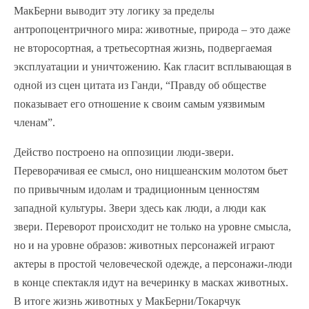
МакБерни выводит эту логику за пределы
антропоцентричного мира: животные, природа – это даже
не второсортная, а третьесортная жизнь, подвергаемая
эксплуатации и уничтожению. Как гласит всплывающая в
одной из сцен цитата из Ганди, “Правду об обществе
показывает его отношение к своим самым уязвимым
членам”.
Действо построено на оппозиции люди-звери.
Переворачивая ее смысл, оно ницшеанским молотом бьет
по привычным идолам и традиционным ценностям
западной культуры. Звери здесь как люди, а люди как
звери. Переворот происходит не только на уровне смысла,
но и на уровне образов: животных персонажей играют
актеры в простой человеческой одежде, а персонажи-люди
в конце спектакля идут на вечеринку в масках животных.
В итоге жизнь животных у МакБерни/Токарчук