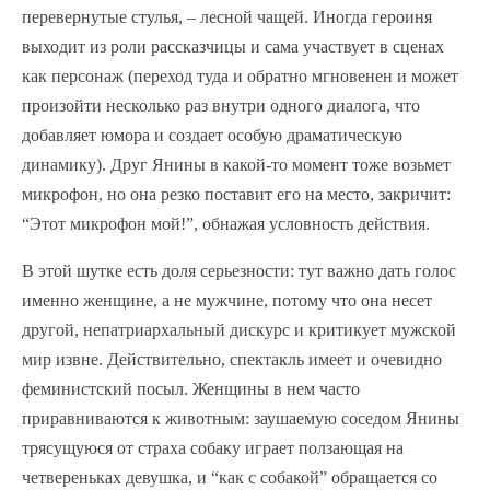
перевернутые стулья, – лесной чащей. Иногда героиня
выходит из роли рассказчицы и сама участвует в сценах
как персонаж (переход туда и обратно мгновенен и может
произойти несколько раз внутри одного диалога, что
добавляет юмора и создает особую драматическую
динамику). Друг Янины в какой-то момент тоже возьмет
микрофон, но она резко поставит его на место, закричит:
“Этот микрофон мой!”, обнажая условность действия.
В этой шутке есть доля серьезности: тут важно дать голос
именно женщине, а не мужчине, потому что она несет
другой, непатриархальный дискурс и критикует мужской
мир извне. Действительно, спектакль имеет и очевидно
феминистский посыл. Женщины в нем часто
приравниваются к животным: заушаемую соседом Янины
трясущуюся от страха собаку играет ползающая на
четвереньках девушка, и “как с собакой” обращается со