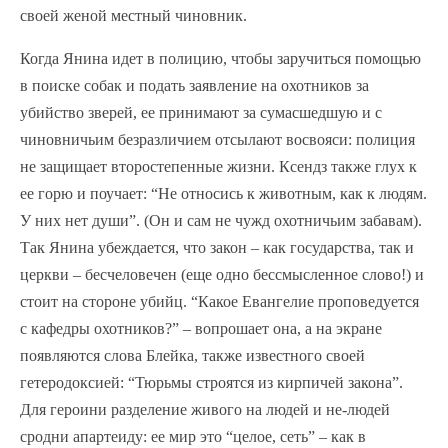
своей женой местный чиновник.
Когда Янина идет в полицию, чтобы заручиться помощью
в поиске собак и подать заявление на охотников за
убийство зверей, ее принимают за сумасшедшую и с
чиновничьим безразличием отсылают восвояси: полиция
не защищает второстепенные жизни. Ксендз также глух к
ее горю и поучает: “Не относись к животным, как к людям.
У них нет души”. (Он и сам не чужд охотничьим забавам).
Так Янина убеждается, что закон – как государства, так и
церкви – бесчеловечен (еще одно бессмысленное слово!) и
стоит на стороне убийц. “Какое Евангелие проповедуется
с кафедры охотников?” – вопрошает она, а на экране
появляются слова Блейка, также известного своей
гетеродоксией: “Тюрьмы строятся из кирпичей закона”.
Для героини разделение живого на людей и не-людей
сродни апартеиду: ее мир это “целое, сеть” – как в