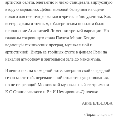
артистов балета, элегантно и легко станцевала виртуозную
вторую вариацию. Дебют молодой балерины на сцене
нового для нее театра оказался чрезвычайно удачным. Как
всегда, ярким и точным, с балеринским посылом было
исполнение Анастасией Лименько третьей вариации. Но
главным сокровищем стала Пахита Марии Бек,не
ведающей технических преград, музыкальной и
артистичной. Вихрь ее тройных фуэте в финале Гран па
накалил атмосферу в зрительном зале до максимума.
Именно так, на мажорной ноте, завершил свой очередной
сезон маститый, переваливший столетие существования,
но не стареющий Московский музыкальный театр имени
К.С.Станиславского и Вл.И.Немировича-Данченко.
Анна ЕЛЬЦОВА
«Экран и сцена»