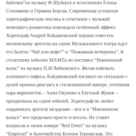
бабочки”на музыку Ф.Шуберта в исполнении Елены
Соломянко и Германа Борсая. Современная угловатая
хореографическая лексика в сочетании с музыкой
немецкого романтика порождала особенный эффект.
Хореограф Андрей Кайдановский хорошо известен
московскому зрителю,на сцене Музыкального театра идут
его балеты “Чай или кофе?” и “Пижамная вечеринка”. К
столетнему юбилею МАМТа он поставил “Именинный
вальс” на музыку П.И.Чайковского. Желая избежать
излишнего пафоса, Кайдановский взглянул на ситуацию с
долей иронии:двигаясь в стилизованной манере, потешная
пара марионеток – Анна Окунева и Евгений Жуков –
праздновала на сцене юбилей. Хореограф не любит
озадачивать зрителя загадками – вот и в “Именинном
вальсе” все предельно просто и весело. Не ставит
вопросов в своем номере “Red Deers” на музыку
“Emptyset” и балетмейстер Ксения Тернавская. Это