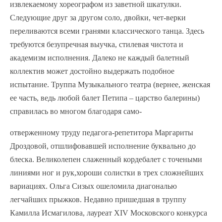
извлекаемому хореографом из заветной шкатулки.
Следующие друг за другом соло, двойки, чет-верки
переливаются всеми гранями классического танца. Здесь
требуются безупречная выучка, стилевая чистота и
академизм исполнения. Далеко не каждый балетный
коллектив может достойно выдержать подобное
испытание. Труппа Музыкального театра (вернее, женская
ее часть, ведь любой балет Петипа – царство балерины)
справилась во многом благодаря само-
отверженному труду педагога-репетитора Маргариты
Дроздовой, отшлифовавшей исполнение буквально до
блеска. Великолепен слаженный кордебалет с точеными
линиями ног и рук,хороши солистки в трех сложнейших
вариациях. Ольга Сизых ошеломила диагональю
легчайших прыжков. Недавно пришедшая в труппу
Камилла Исмагилова, лауреат XIV Московского конкурса