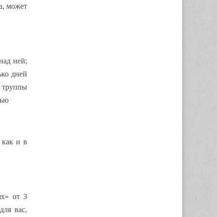
а, может
над ней;
ько дней
и труппы
тью
 как и в
х» от 3
для вас,