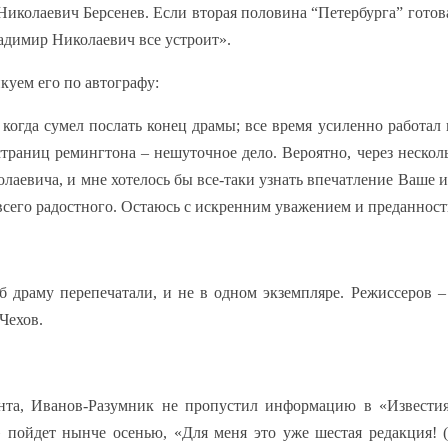
Николаевич Берсенев. Если вторая половина “Петербурга” готов
адимир Николаевич все устроит».
куем его по автографу:
огда сумел послать конец драмы; все время усиленно работал 
страниц ремингтона – нешуточное дело. Вероятно, через нескол
лаевича, и мне хотелось бы все-таки узнать впечатление Ваше 
 всего радостного. Остаюсь с искренним уважением и преданнос
б драму перепечатали, и не в одном экземпляре. Режиссеров –
Чехов.
нта, Иванов-Разумник не пропустил информацию в «Известия
» пойдет нынче осенью, «Для меня это уже шестая редакция! (