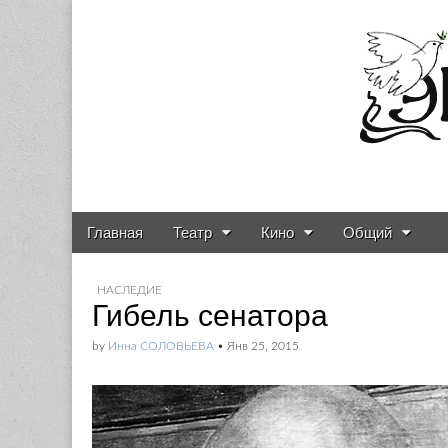
Газета о театре и
Skip to content
Главная
Театр
Кино
Общий
Main menu
Sub menu
НАСЛЕДИЕ
Гибель сенатора
by
Инна СОЛОВЬЕВА
•
Янв 25, 2015