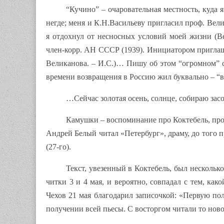
“Кучино” – очаровательная местность, куда 
негде; меня и К.Н.Васильеву пригласил проф. Вел
я отдохнул от несносных условий моей жизни (В
член-корр. АН СССР (1939). Инициатором приглаш
Великанова. – И.С.)… Пишу об этом “огромном” с
времени возвращения в Россию жил буквально – “в
…Сейчас золотая осень, солнце, собираю зас
Камушки – воспоминание про Коктебель, про
Андрей Белый читал «Петербург», драму, до того 
(27-го).
Текст, увезенный в Коктебель, был нескольк
читки 3 и 4 мая, и вероятно, совпадал с тем, как
Чехов 21 мая благодарил записочкой: «Первую по
получении всей пьесы. С восторгом читали то нов