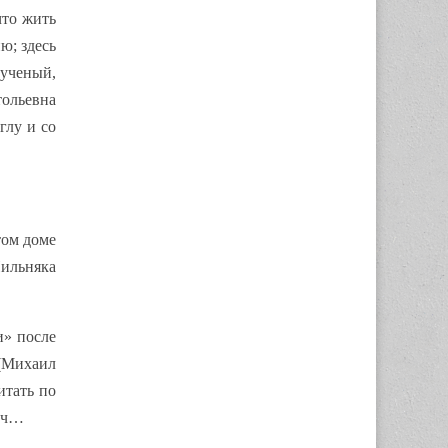
что жить
ю; здесь
 ученый,
тольевна
глу и со
том доме
Пильняка
и» после
 (Михаил
итать по
вич…