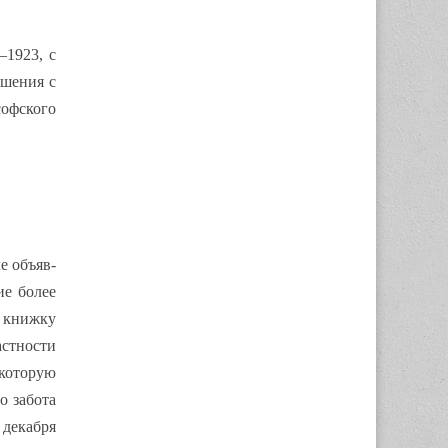
–1923, с
ошения с
софского
е объяв-
ие более
ь книжку
астности
 которую
о забота
 декабря