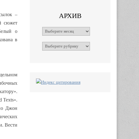
сылок –
АРХИВ
ий сюжет
Архивы
Белый о
ована в
Рубрики
тдельном
шибочных
катору».
d Texts».
 но Джон
рических
и. Вести