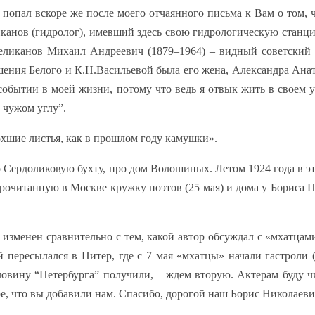
я попал вскоре же после моего отчаянного письма к Вам о том, 
иканов (гидролог), имевший здесь свою гидрологическую станци
еликанов Михаил Андреевич (1879–1964) – видный советский
ения Белого и К.Н.Васильевой была его жена, Александра Ана
обытии в моей жизни, потому что ведь я отвык жить в своем у
 чужом углу”.
охшие листья, как в прошлом году камушки».
 Сердоликовую бухту, про дом Волошиных. Летом 1924 года в э
прочитанную в Москве кружку поэтов (25 мая) и дома у Бориса 
о изменен сравнительно с тем, какой автор обсуждал с «мхатцам
ой пересылался в Питер, где с 7 мая «мхатцы» начали гастроли
ловину “Петербурга” получили, – ждем вторую. Актерам буду ч
ое, что вы добавили нам. Спасибо, дорогой наш Борис Николае