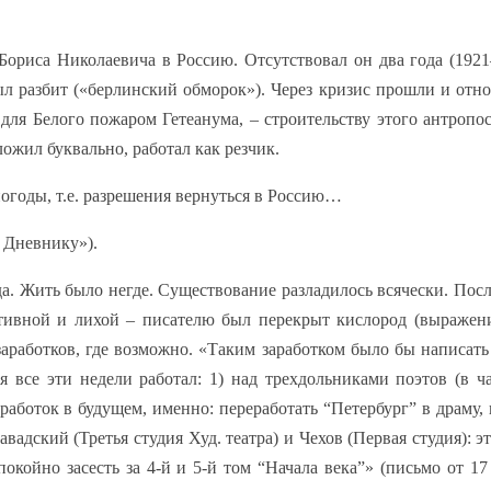
ориса Николаевича в Россию. Отсутствовал он два года (1921
был разбит («берлинский обморок»). Через кризис прошли и отн
 для Белого пожаром Гетеанума, – строительству этого антропо
ожил буквально, работал как резчик.
погоды, т.е. разрешения вернуться в Россию…
 Дневнику»).
а. Жить было негде. Существование разладилось всячески. Посл
тивной и лихой – писателю был перекрыт кислород (выражен
 заработков, где возможно. «Таким заработком было бы написат
 все эти недели работал: 1) над трехдольниками поэтов (в ч
работок в будущем, именно: переработать “Петербург” в драму,
адский (Третья студия Худ. театра) и Чехов (Первая студия): эт
окойно засесть за 4-й и 5-й том “Начала века”» (письмо от 17