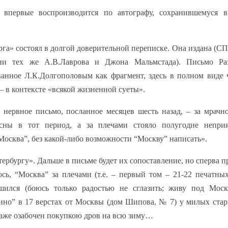
впервые воспроизводится по автографу, сохранившемуся в
а» состоял в долгой доверительной переписке. Она издана (СПб
арии тех же А.В.Лаврова и Джона Мальмстада). Письмо Ра
ванное Л.К.Долгополовым как фрагмент, здесь в полном виде 
– в контексте «всякой жизненной суеты».
нервное письмо, посланное месяцев шесть назад, – за мрачно
сны в тот период, а за плечами стояло полугодие неприя
Москва”, без какой-либо возможности “Москву” написать».
тербургу». Дальше в письме будет их сопоставление, но сперва п
сь, “Москва” за плечами (т.е. – первый том – 21-22 печатных
ился (боюсь только радостью не сглазить; живу под Моск
ино” в 17 верстах от Москвы (дом Шипова, № 7) у милых стар
даже озабочен покупкою дров на всю зиму…