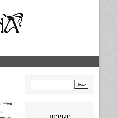
Поиск
Поиск
ящейся
»,
НОВЫЕ
ановке