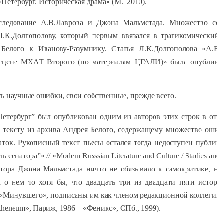
етербург. Историческая драма» (М., 2010).
исследование А.В.Лаврова и Джона Мальмстада. Множество с
Л.К.Долгополову, который первым ввязался в трагикомическ
 Белого к Иванову-Разумнику. Статья Л.К.Долгополова «А.
а сцене МХАТ Второго (по материалам ЦГАЛИ)» была опублик
ь научные ошибки, свои собственные, прежде всего.
Петербург” был опубликован одним из авторов этих строк в о
 тексту из архива Андрея Белого, содержащему множество о
ток. Рукописный текст пьесы остался тогда недоступен публи
натора”» // «Modern Russsian Literature and Culture / Stadies an
бликатора Джона Мальмстада ничто не обязывало к самокритике,
о нем то хотя бы, что двадцать три из двадцати пяти исто
 «Минувшего», подписаны им как членом редакционной коллеги
heneum», Париж, 1986 – «Феникс», СПб., 1999).