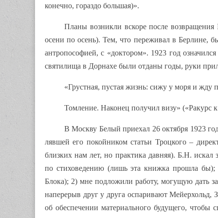
конечно, гораздо большая)».
Планы возникли вскоре после возвращения Б
осени по осень). Тем, что переживал в Берлине, 
антропософией, с «доктором». 1923 год означился
святилища в Дорнахе были отданы годы, руки прил
«Грустная, пустая жизнь: сижу у моря и жду 
Томление. Наконец получил визу» («Ракурс к
В Москву Белый приехал 26 октября 1923 год
лявшей его покойником статьи Троцкого – дирек
близких нам лет, но практика давняя). Б.Н. искал
по стиховедению (лишь эта книжка прошла бы); я
Блока); 2) мне подложили работу, могущую дать за
наперерыв друг у друга оспаривают Мейерхольд, Зав
об обеспечении материального будущего, чтобы сп