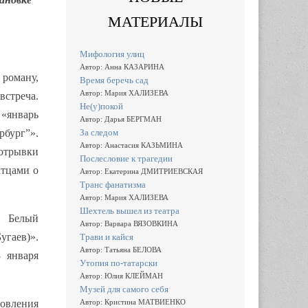
МАТЕРИАЛЫ
Мифология улиц
Автор: Анна КАЗАРИНА
 роману,
Время беречь сад
Автор: Мария ХАЛИЗЕВА
встреча.
Не(у)покой
 «январь
Автор: Дарья БЕРГМАН
За следом
рбург”».
Автор: Анастасия КАЗЬМИНА
отрывки
Послесловие к трагедии
атцами о
Автор: Екатерина ДМИТРИЕВСКАЯ
Транс фанатизма
Автор: Мария ХАЛИЗЕВА
Шехтель вышел из театра
 Белый
Автор: Варвара ВЯЗОВКИНА
гаев)».
Трави и кайся
Автор: Татьяна БЕЛОВА
 января
Утопия по-татарски
Автор: Юлия КЛЕЙМАН
Музей для самого себя
овления
Автор: Кристина МАТВИЕНКО