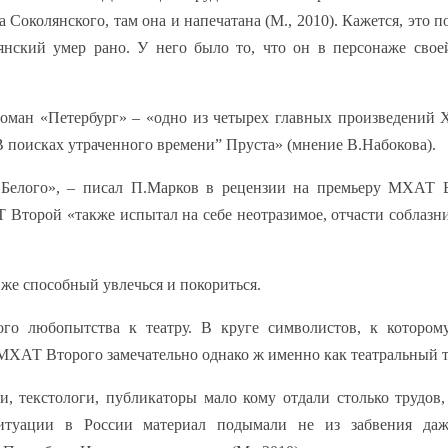
Соколянского, там она и напечатана (М., 2010). Кажется, это п
лянский умер рано. У него было то, что он в персонаже свое
роман «Петербург» – «одно из четырех главных произведений 
В поисках утраченного времени” Пруста» (мнение В.Набокова).
 Белого», – писал П.Марков в рецензии на премьеру МХАТ В
 Второй «также испытал на себе неотразимое, отчасти соблазн
 же способный увлечься и покориться.
кого любопытства к театру. В круге символистов, к которо
 МХАТ Второго замечательно однако ж именно как театральный т
, текстологи, публикаторы мало кому отдали столько трудов,
итуации в России материал подымали не из забвения даж