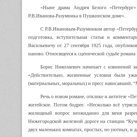
«Ныне драма Андрея Белого «Петербург» 
Р.В.Иванова-Разумника в Пушкинском доме».
С Р.В.Ивановым-Разумником автор «Петербург
подготовка, вступительная статья и коммент
Васильевичу от 27 сентября 1925 года, опублико
наново. Относящееся к сценической судьбе романа 
Борис Николаевич начинает с извинений за 
«Действительно, жизненные условия были ужа
(материальных, моральных) и пресс нависавший, “
Речь о новом романе, отклике и антитезе «Пе
житейское. Потом бодрее. «Несколько всё утрясло
жилищный вопрос неожиданно для меня разреш
Нижегородской железной дороге на станции “Куч
двух маленьких комнатах, простых, но уютных, и 