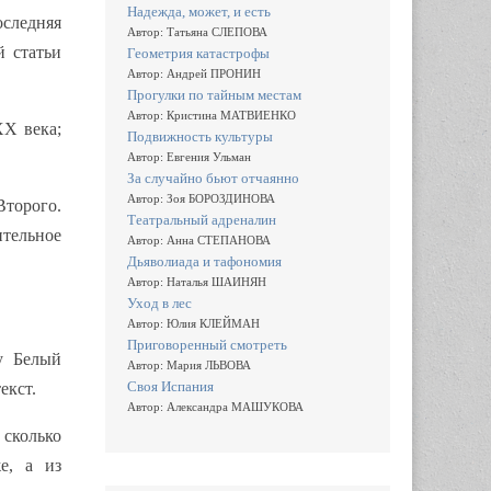
Надежда, может, и есть
оследняя
Автор: Татьяна СЛЕПОВА
й статьи
Геометрия катастрофы
Автор: Андрей ПРОНИН
Прогулки по тайным местам
Автор: Кристина МАТВИЕНКО
ХХ века;
Подвижность культуры
Автор: Евгения Ульман
За случайно бьют отчаянно
Автор: Зоя БОРОЗДИНОВА
торого.
Театральный адреналин
ительное
Автор: Анна СТЕПАНОВА
Дьяволиада и тафономия
Автор: Наталья ШАИНЯН
Уход в лес
Автор: Юлия КЛЕЙМАН
Приговоренный смотреть
му Белый
Автор: Мария ЛЬВОВА
Своя Испания
екст.
Автор: Александра МАШУКОВА
 сколько
е, а из