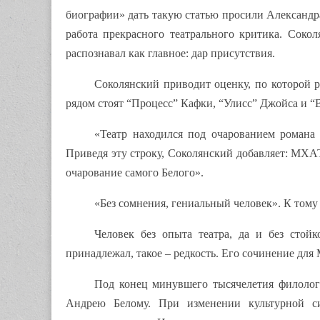
биографии» дать такую статью просили Александра 
работа прекрасного театрального критика. Соко
распознавал как главное: дар присутствия.
Соколянский приводит оценку, по которой 
рядом стоят “Процесс” Кафки, “Улисс” Джойса и “
«Театр находился под очарованием романа
Приведя эту строку, Соколянский добавляет: МХАТ
очарование самого Белого».
«Без сомнения, гениальный человек». К тому
Человек без опыта театра, да и без стой
принадлежал, такое – редкость. Его сочинение для
Под конец минувшего тысячелетия филологи
Андрею Белому. При изменении культурной с