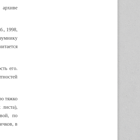
 архиве
., 1998,
зумнику
читается
сть его.
тностей
ро тяжко
 листа),
вой, по
ичков, в