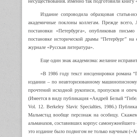
несуществования. Именно так подготовили книгу «П
Издание сопроводила образцовая статья-
академичные поклоны коллегам. Прежде всего, 
постановки «Петербурга», опубликовав письмо
постановке исторической драмы “Петербург” н
журнале «Русская литература».
Еще один знак академизма: желание исправит
«В 1986 году текст инсценировки романа “
издании – по неавторизованному машинописному
прочтений исходной рукописи, пропусков и опеча
(Имеется в виду публикация «Андрей Белый “Гибель се
Vol. 12. Berkeley Slavic Specialties, 1986.) Пу
Мальмстад вообще персонаж на особицу. Скажем 
альманахов, составивших корпус самонужнейшего
это издание было подвигом не только научным («At