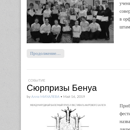
учен
сове
в ор
штам
Продолжение…
СОБЫТИЕ
Сюрпризы Бенуа
by
Алла МИХАЛЕВА
•
Май 16, 2019
Приб
фест
назв
лауре