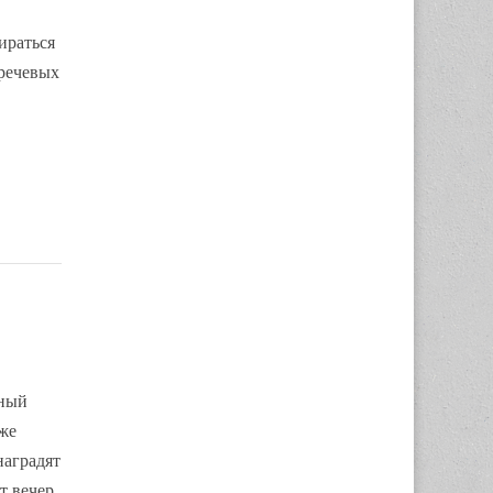
ираться
 речевых
вный
 же
наградят
т вечер