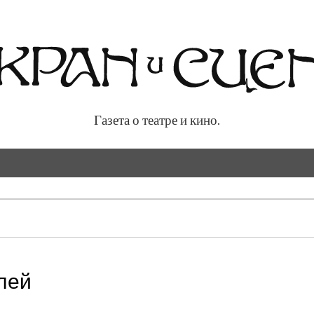
Газета о театре и кино.
 кино.
лей