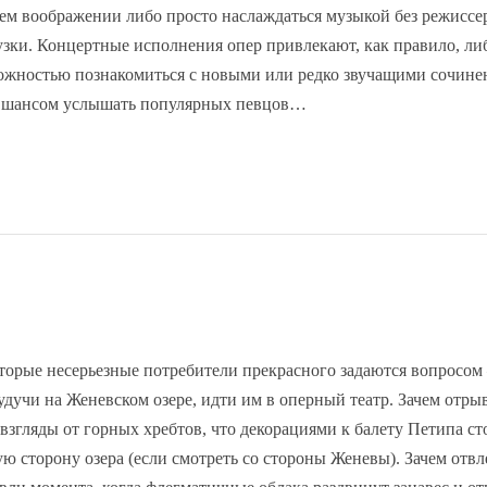
оем воображении либо просто наслаждаться музыкой без режиссе
узки. Концертные исполнения опер привлекают, как правило, ли
ожностью познакомиться с новыми или редко звучащими сочине
 шансом услышать популярных певцов…
торые несерьезные потребители прекрасного задаются вопросом 
будучи на Женевском озере, идти им в оперный театр. Зачем отры
 взгляды от горных хребтов, что декорациями к балету Петипа ст
ую сторону озера (если смотреть со стороны Женевы). Зачем отвл