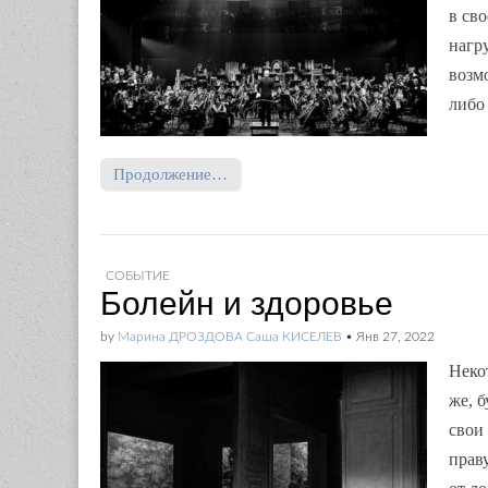
в св
нагр
возм
либо
Продолжение…
СОБЫТИЕ
Болейн и здоровье
by
Марина ДРОЗДОВА Саша КИСЕЛЕВ
•
Янв 27, 2022
Неко
же, 
свои
прав