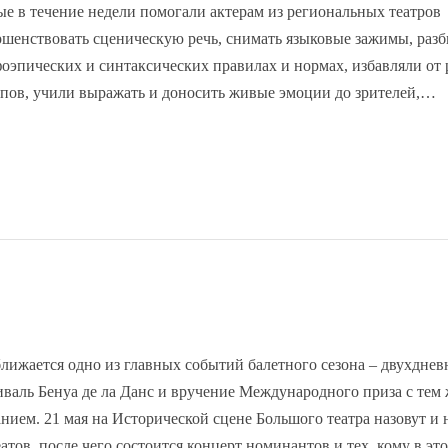
ые в течение недели помогали актерам из региональных театров
ршенствовать сценическую речь, снимать языковые зажимы, разб
фоэпических и синтаксических правилах и нормах, избавляли от
пов, учили выражать и доносить живые эмоции до зрителей,…
лижается одно из главных событий балетного сезона – двухдне
иваль Бенуа де ла Данс и вручение Международного приза с тем
анием. 21 мая на Исторической сцене Большого театра назовут и 
атов, после чего состоится концерт номинантов и тех, кому в это