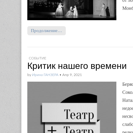
от л
Монб
Продолжение…
СОБЫТИЕ
Критик нашего времени
by
Ирина ГАНЗЕРА
•
Апр 9, 2021
Беря
Соко
Ната
недо
несв
слаб
редк