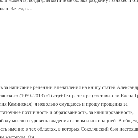
овли момента, когда флегматичные облака раздвинут занавес и о
лан. Зачем, в…
сь за написание рецензии-впечатления на книгу статей Александ
лянского (1959–2013) «Театр+Театр=театр» (составители Елена Г
лия Каминская), я невольно смущаюсь и прошу прощения за
статочные поэтичность и образованность, за клишированность,
ободу мысли и уровень владения словом и интонацией. В общем,
ость именно в тех областях, в которых Соколянский был настоящ
им мастером. Он…