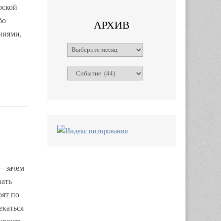
рской
бо
АРХИВ
ниями,
Архивы
Рубрики
– зачем
вать
оят по
екаться