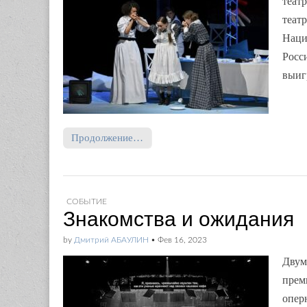
теат
театр
Наци
Росс
выиг
Продолжение…
СОБЫТИЕ
Знакомства и ожидания
by
Дмитрий АБАУЛИН
•
Фев 16, 2023
Двум
прем
опер