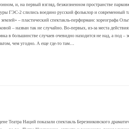
тонном, и, на первый взгляд, безжизненном пространстве парков
туры ГЭС-2 слились воедино русский фольклор и современный т
 землей» – пластический спектакль-перформанс хореографа Оль
овой – назван так не случайно. Во-первых, из-за места действия
овка в большинстве случаев очевидно находится не над, а под – з
льтом, чем угодно. А еще где-то там…
цене Театра Наций показали спектакль Березниковского драмати