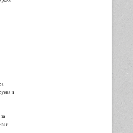
ткроют
ра
руева и
 за
им и