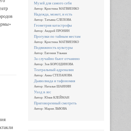
его
Музей для самого себя
еатр
Автор: Кристина МАТВИЕНКО
Надежда, может, и есть
ородов
Автор: Татьяна СЛЕПОВА
ормы»
Геометрия катастрофы
Автор: Андрей ПРОНИН
Прогулки по тайным местам
Автор: Кристина МАТВИЕНКО
Подвижность культуры
Автор: Евгения Ульман
За случайно бьют отчаянно
Автор: Зоя БОРОЗДИНОВА
Театральный адреналин
Автор: Анна СТЕПАНОВА
Дьяволиада и тафономия
Автор: Наталья ШАИНЯН
Уход в лес
Автор: Юлия КЛЕЙМАН
Приговоренный смотреть
Автор: Мария ЛЬВОВА
ния
ектакли