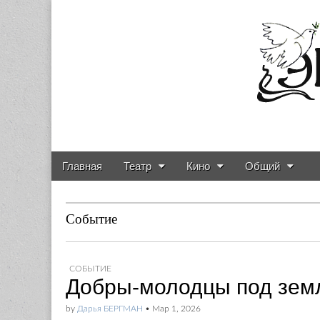
Газета о театре и
Skip to content
Главная
Театр
Кино
Общий
Main menu
Sub menu
Событие
СОБЫТИЕ
Добры-молодцы под зем
by
Дарья БЕРГМАН
•
Мар 1, 2026