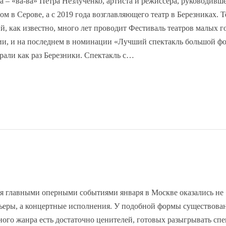
ра – «ва-ва» Петра Незлученко, артиста и режиссера, руководивш
ом в Серове, а с 2019 года возглавляющего театр в Березниках. Т
й, как известно, много лет проводит Фестиваль театров малых г
ии, и на последнем в номинации «Лучший спектакль большой ф
рали как раз Березники. Спектакль с…
я главными оперными событиями января в Москве оказались не
ьеры, а концертные исполнения. У подобной формы существова
ного жанра есть достаточно ценителей, готовых разыгрывать сп