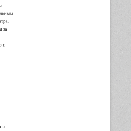
а
ельным
тра.
я за
в и
и и