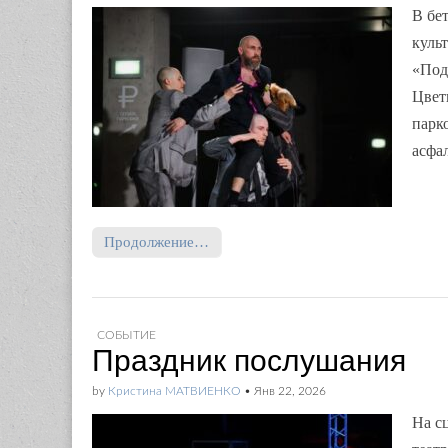
В бе
куль
«Под
Цветк
парк
асфа
Продолжение…
СОБЫТИЕ
Праздник послушания
by
Кристина МАТВИЕНКО
•
Янв 22, 2026
На с