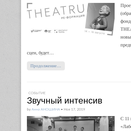
Прое
(обр
фонд
THEA
новы
пред
сцен, будет…
Продолжение…
СОБЫТИЕ
Звучный интенсив
by
Анна АНОШИНА
•
Ноя 17, 2019
С 11
«Лаб