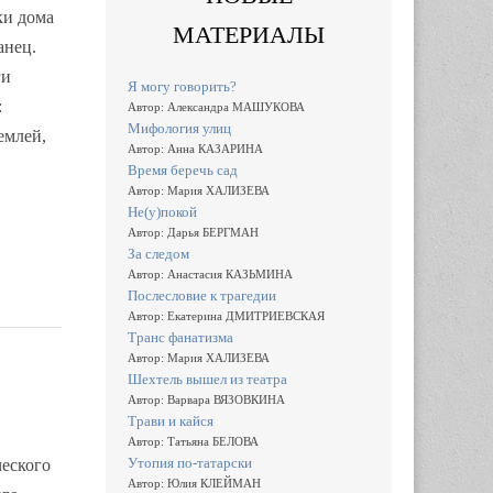
ки дома
МАТЕРИАЛЫ
анец.
ги
Я могу говорить?
:
Автор: Александра МАШУКОВА
Мифология улиц
емлей,
Автор: Анна КАЗАРИНА
Время беречь сад
Автор: Мария ХАЛИЗЕВА
Не(у)покой
Автор: Дарья БЕРГМАН
За следом
Автор: Анастасия КАЗЬМИНА
Послесловие к трагедии
Автор: Екатерина ДМИТРИЕВСКАЯ
Транс фанатизма
Автор: Мария ХАЛИЗЕВА
Шехтель вышел из театра
Автор: Варвара ВЯЗОВКИНА
Трави и кайся
Автор: Татьяна БЕЛОВА
Утопия по-татарски
ческого
Автор: Юлия КЛЕЙМАН