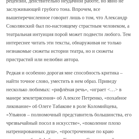
рецензий, действительно неудачной работе, но явно не
заслуживающей грубого тона. Впрочем, все
вышеперечисленное говорит лишь о том, что Александр
Соколянский был по-настоящему страстным человеком, а
театральная интуиция порой может подвести любого. Тем
интереснее читать эти тексты, обнаруживая не только
незнакомые сюжеты истории театра, но и сюжеты
пристрастий или нелюбви автора.
Редкая и особенно дорогая мне способность критика –
найти точное слово, уместить в нем образ. Приведу
несколько любимых: «рифлёная речь», «играет <…> в
манере землетрясения» об Алексее Петренко, «похабное
ликование» об Олеге Табакове в роле Коломийцева,
«Ульянов – полномочный представитель большинства, его
чрезвычайный посол в искусстве», «поколение плохо
натренированных душ», «простроченные по краю