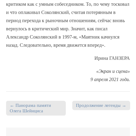
критиком как с умным собеседником. То, по чему тосковал
и что оплакивал Соколянский, считая потерянным в
период перехода к рыночным отношениям, сейчас вновь
вернулось в критический мир. Значит, как писал
Александр Соколянский в 1997-м, «Маятник качнулся
назад. Следовательно, время движется вперед».
Ирина ГАНЗЕРА
«Экран и сцена»
9 апреля 2021 год
а.
← Панорама памяти
Продолжение легенды →
Post navigation
Олега Шейнциса