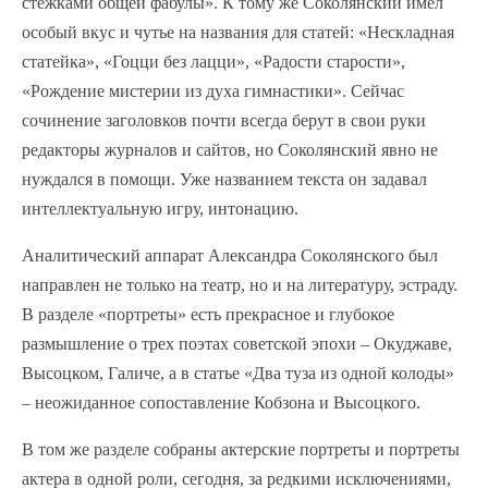
стежками общей фабулы». К тому же Соколянский имел
особый вкус и чутье на названия для статей: «Нескладная
статейка», «Гоцци без лацци», «Радости старости»,
«Рождение мистерии из духа гимнастики». Сейчас
сочинение заголовков почти всегда берут в свои руки
редакторы журналов и сайтов, но Соколянский явно не
нуждался в помощи. Уже названием текста он задавал
интеллектуальную игру, интонацию.
Аналитический аппарат Александра Соколянского был
направлен не только на театр, но и на литературу, эстраду.
В разделе «портреты» есть прекрасное и глубокое
размышление о трех поэтах советской эпохи – Окуджаве,
Высоцком, Галиче, а в статье «Два туза из одной колоды»
– неожиданное сопоставление Кобзона и Высоцкого.
В том же разделе собраны актерские портреты и портреты
актера в одной роли, сегодня, за редкими исключениями,