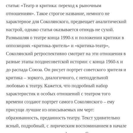
статья: «Театр и критика: переход к рыночным
отношениям». Такое строгое название, немного не
характерное для Соколянского, предвещает аналитический
настрой, однако статья оказывается отнюдь не сухой.
Размышляя о театре конца 1990-х и положении критики в
оппозициях «критика-зритель» и «критика-театр»,
Соколянский ретроспективно смотрит на эти отношения в
разные этапы позднесоветской истории: с конца 1960-х и
до распада Союза. Он рисует портрет советского зрителя и
критика – зоркого, диалогичного, с неподдельной
любовью к театру. Кажется, что подробный набор
характеристик и особых отношений с театром того
времени создают портрет самого Соколянского – ему
присущи лучшие из описываемых им черт:
образованность, преданность театру. Текст удивительно
ясный, подробный, с лирическим воспоминанием в начале