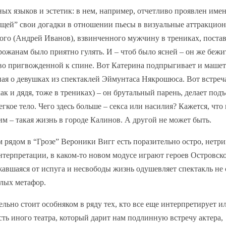
зных языков и эстетик: в нем, например, отчетливо проявлен име
ющей” свои догадки в отношении пьесы в визуальные аттракцион
го (Андрей Иванов), взвинченного мужчину в трениках, постав
рожанам было приятно гулять. И – чтоб было ясней – он же бежи
тво пригвожденной к спине. Вот Катерина подпрыгивает и машет
иная о девушках из спектаклей Эймунтаса Някрошюса. Вот встреч
к и дядя, тоже в трениках) – он брутальный парень, делает подъ
гкое тело. Чего здесь больше – секса или насилия? Кажется, что 
им – такая жизнь в городе Калинов. А другой не может быть.
рядом в “Грозе” Вероники Вигг есть поразительно остро, нетр
нтерпретации, в каком-то новом модусе играют героев Островско
сжавшаяся от испуга и несвободы жизнь одушевляет спектакль не 
алых метафор.
ьно стоит особняком в ряду тех, кто все еще интерпретирует и
сть иного театра, который дарит нам подлинную встречу актера,