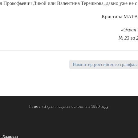
ел Прокофьевич Дикой или Валентина Терешкова, давно уже не с
Кристина МАТ
«Экран 
№ 23 за 2
Вампитер российского гранфал
Газета «Экран и сцена» основана в 1990 году
я Хализева