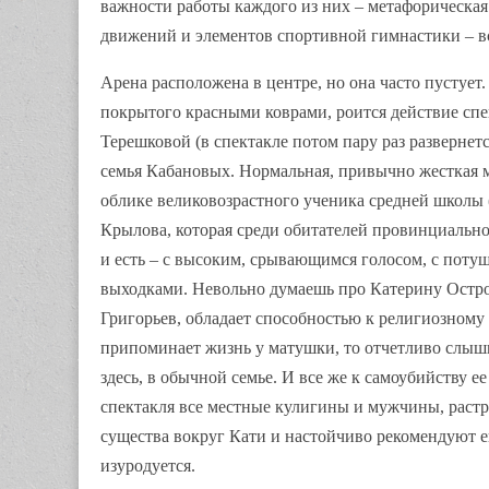
важности работы каждого из них – метафорическая 
движений и элементов спортивной гимнастики – все
Арена расположена в центре, но она часто пустует.
покрытого красными коврами, роится действие спек
Терешковой (в спектакле потом пару раз развернет
семья Кабановых. Нормальная, привычно жесткая м
облике великовозрастного ученика средней школы 
Крылова, которая среди обитателей провинциально
и есть – с высоким, срывающимся голосом, с поту
выходками. Невольно думаешь про Катерину Остров
Григорьев, обладает способностью к религиозному 
припоминает жизнь у матушки, то отчетливо слышиш
здесь, в обычной семье. И все же к самоубийству 
спектакля все местные кулигины и мужчины, раст
существа вокруг Кати и настойчиво рекомендуют ей 
изуродуется.