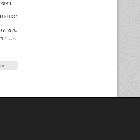
 нами.
ВИЕНКО
и сцена»
021 год.
лона →