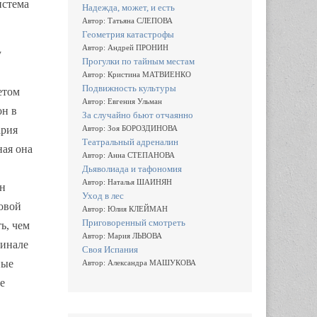
истема
Надежда, может, и есть
Автор: Татьяна СЛЕПОВА
Геометрия катастрофы
Автор: Андрей ПРОНИН
у
Прогулки по тайным местам
Автор: Кристина МАТВИЕНКО
Подвижность культуры
етом
Автор: Евгения Ульман
он в
За случайно бьют отчаянно
ария
Автор: Зоя БОРОЗДИНОВА
Театральный адреналин
ная она
Автор: Анна СТЕПАНОВА
Дьяволиада и тафономия
Автор: Наталья ШАИНЯН
он
Уход в лес
ловой
Автор: Юлия КЛЕЙМАН
Приговоренный смотреть
ь, чем
Автор: Мария ЛЬВОВА
финале
Своя Испания
ные
Автор: Александра МАШУКОВА
е