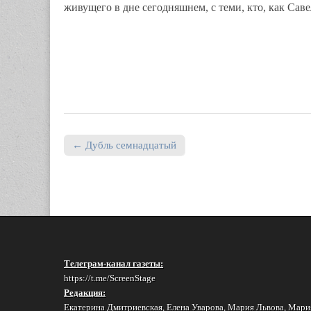
живущего в дне сегодняшнем, с теми, кто, как Сав
← Дубль семнадцатый
Post navigation
Телеграм-канал газеты:
https://t.me/ScreenStage
Редакция:
Екатерина Дмитриевская, Елена Уварова, Мария Львова, Мари