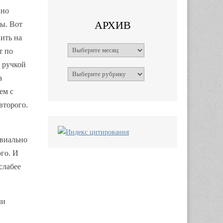
нно
АРХИВ
ы. Вот
ить на
Архивы
т по
 ручкой
Рубрики
а
ем с
второго.
ивиально
го. И
слабее
ли