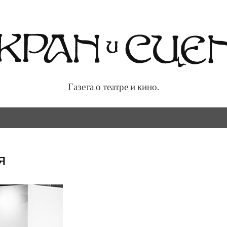
Газета о театре и кино.
 кино.
я