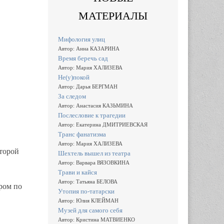
МАТЕРИАЛЫ
Мифология улиц
Автор: Анна КАЗАРИНА
Время беречь сад
Автор: Мария ХАЛИЗЕВА
Не(у)покой
Автор: Дарья БЕРГМАН
За следом
Автор: Анастасия КАЗЬМИНА
Послесловие к трагедии
Автор: Екатерина ДМИТРИЕВСКАЯ
Транс фанатизма
Автор: Мария ХАЛИЗЕВА
оторой
Шехтель вышел из театра
Автор: Варвара ВЯЗОВКИНА
Трави и кайся
Автор: Татьяна БЕЛОВА
ром по
Утопия по-татарски
Автор: Юлия КЛЕЙМАН
Музей для самого себя
Автор: Кристина МАТВИЕНКО