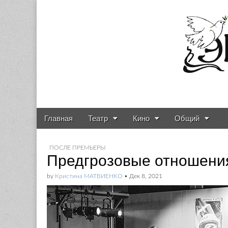
Газета о театре и
Skip to content
Главная
Театр
Кино
Общий
Main menu
Sub menu
ПОСЛЕ ПРЕМЬЕРЫ
Предгрозовые отношени
by
Кристина МАТВИЕНКО
•
Дек 8, 2021