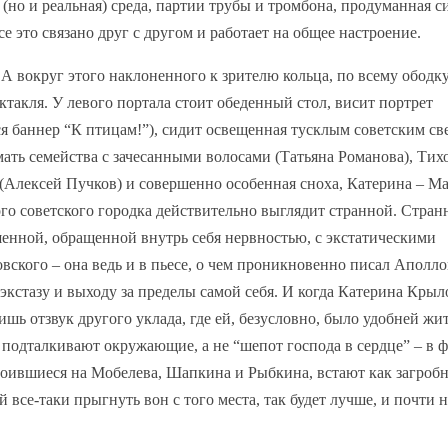
(но и реальная) среда, партии трубы и тромбона, продуманная с
 это связано друг с другом и работает на общее настроение.
 А вокруг этого наклоненного к зрителю кольца, по всему ободк
такля. У левого портала стоит обеденный стол, висит портрет
ся баннер “К птицам!”), сидит освещенная тусклым советским св
ать семейства с зачесанными волосами (Татьяна Романова), Тих
(Алексей Пучков) и совершенно особенная сноха, Катерина – М
го советского городка действительно выглядит странной. Стран
шенной, обращенной внутрь себя нервностью, с экстатическими
ского – она ведь и в пьесе, о чем проникновенно писал Аполл
экстазу и выходу за пределы самой себя. И когда Катерина Кры
ь отзвук другого уклада, где ей, безусловно, было удобней жит
ее подталкивают окружающие, а не “шепот господа в сердце” – в 
роившиеся на Мобелева, Шапкина и Рыбкина, встают как загроб
все-таки прыгнуть вон с того места, так будет лучше, и почти н