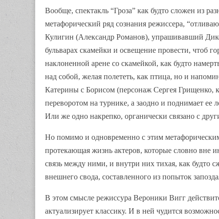
Вообще, спектакль “Гроза” как будто сложен из ра
метафорический ряд сознания режиссера, “отлива
Кулигин (Александр Романов), упрашивавший Дико
бульварах скамейки и освещение провести, чтоб го
наклоненной арене со скамейкой, как будто намер
над собой, желая полететь, как птица, но и напом
Катерины с Борисом (персонаж Сергея Грищенко, ка
переворотом на турнике, а заодно и поднимает ее ле
Или же одно накрепко, органически связано с друг
Но помимо и одновременно с этим метафорическим 
протекающая жизнь актеров, которые словно вне и
связь между ними, и внутри них тихая, как будто 
внешнего свода, составленного из попыток запозд
В этом смысле режиссура Вероники Вигг действител
актуализирует классику. И в ней чудится возможно