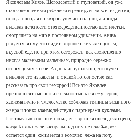
Яковлевым Князь. Щеголеватый и глуповатый, он уже
стал совершенным ребенком и реагирует на все по-детски,
иногда попадая во «взрослую» интонацию, а иногда
выдавая нелепости с непосредственностью шестилетки,
смотрящего на мир в постоянном удивлении. Князь
радуется всему, что видит: хорошеньким женщинам,
вкусной еде, но при этом осторожен, как свойственно
иногда маленьким мальчикам, природно-бережно
относящимся к себе. Ах, как испугался он, что кучер
вывалил его из кареты, и с какой готовностью рад
рассказать про свой геморрой! Все это Яковлев
преподносит смешно и с нежностью к своему герою,
харизматично и умело, четко соблюдая границы заданного
жанра и тонко взаимодействуя с партнерами-куклами.
Поэтому так сильно и попадает в зрителя последняя сцена,
когда Князь после расправы над ним нелюдей-кукол
остается один, сжимается в комочек, лежа на полу