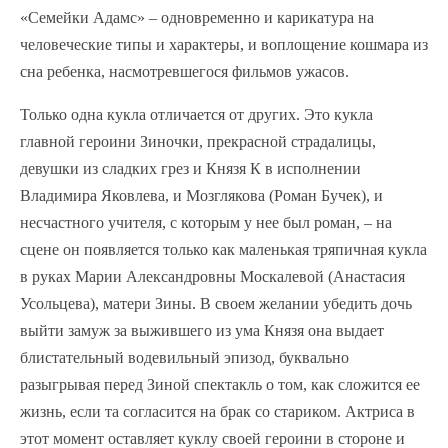
«Семейки Адамс» – одновременно и карикатура на
человеческие типы и характеры, и воплощение кошмара из
сна ребенка, насмотревшегося фильмов ужасов.
Только одна кукла отличается от других. Это кукла
главной героини Зиночки, прекрасной страдалицы,
девушки из сладких грез и Князя К в исполнении
Владимира Яковлева, и Мозглякова (Роман Бучек), и
несчастного учителя, с которым у нее был роман, – на
сцене он появляется только как маленькая тряпичная кукла
в руках Марии Александровны Москалевой (Анастасия
Усольцева), матери Зины. В своем желании убедить дочь
выйти замуж за выжившего из ума Князя она выдает
блистательный водевильный эпизод, буквально
разыгрывая перед Зиной спектакль о том, как сложится ее
жизнь, если та согласится на брак со стариком. Актриса в
этот момент оставляет куклу своей героини в стороне и