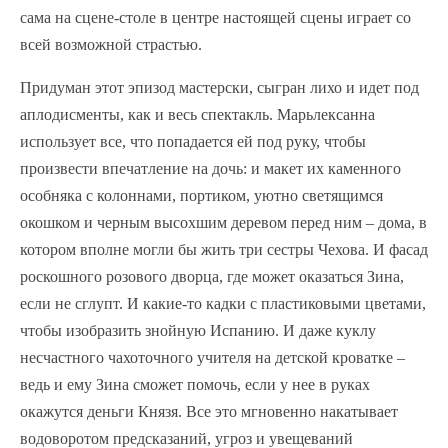
сама на сцене-столе в центре настоящей сцены играет со
всей возможной страстью.
Придуман этот эпизод мастерски, сыгран лихо и идет под
аплодисменты, как и весь спектакль. Марьлексанна
использует все, что попадается ей под руку, чтобы
произвести впечатление на дочь: и макет их каменного
особняка с колоннами, портиком, уютно светящимся
окошком и черным высохшим деревом перед ним – дома, в
котором вполне могли бы жить три сестры Чехова. И фасад
роскошного розового дворца, где может оказаться Зина,
если не сглупт. И какие-то кадки с пластиковыми цветами,
чтобы изобразить знойную Испанию. И даже куклу
несчастного чахоточного учителя на детской кроватке –
ведь и ему Зина сможет помочь, если у нее в руках
окажутся деньги Князя. Все это мгновенно накатывает
водоворотом предсказаний, угроз и увещеваний