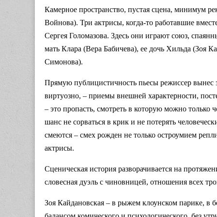
Камерное пространство, пустая сцена, минимум рек
Войнова). Три актрисы, когда-то работавшие вмес
Сергея Голомазова. Здесь они играют союз, спаян
мать Клара (Вера Бабичева), ее дочь Хильда (Зоя
Симонова).
Прямую публицистичность пьесы режиссер вынес за
виртуозно, – приемы внешней характерности, пос
– это пропасть, смотреть в которую можно только ч
шанс не сорваться в крик и не потерять человечес
смеются – смех рожден не только остроумием репл
актрисы.
Сценическая история разворачивается на протяжени
словесная дуэль с чиновницей, отношения всех т
Зоя Кайдановская – в рыжем клоунском парике, в 
балансом комического и психологического, без утр