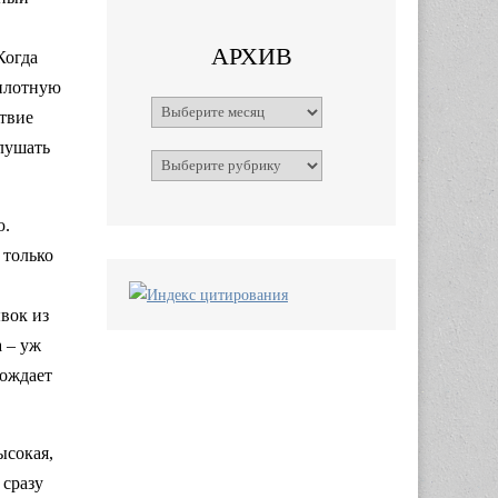
АРХИВ
Когда
вплотную
Архивы
ствие
слушать
Рубрики
ю.
 только
вок из
а – уж
вождает
ысокая,
 сразу