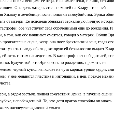
ала ли та в Освенциме ее отца, то снимает очки, и лицо, беззащ
силием. Она дочь матери, столь похожей на Клару, что в ней
ая Хильду в лечебнице после попытки самоубийства, Эрика обни
идела от матери. Ее исповедь обнажает зеркальную личную истори
атастрофы, обе чувствуют себя обреченными еще до рождения. И
, в том, как обе начинают смеяться, говоря о матерях. Облик Эр
о пронзительна сцена, когда она поет брехтовский зонг, гладя ст
тоит узнать правду об отце, которую ей безжалостно выдаст Клара
 ей жить с этим наследством. В катастрофе нет победителей, ест
тво. Будучи той, кто Эрика есть по рождению, прожить, не
меняет черный купол на голове на чуть карикатурные кудри, сн
ком, у нее меняются пластика и интонации, в ней, прежде механ
увства.
ри, а рядом застыла полная сочувствия Эрика, в глубине сцены
рубахе, непобежденной. То, что дети врагов способны оплакать
 сюжету жизнеутверждающий смысл.