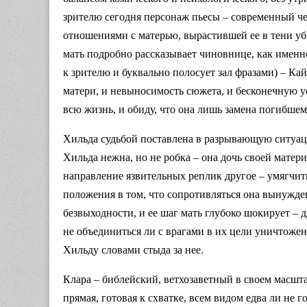
зрителю сегодня персонаж пьесы – современный че
отношениями с матерью, вырастившей ее в тени уб
мать подробно рассказывает чиновнице, как имен
к зрителю и буквально полосует зал фразами) – Кай
матери, и невыносимость сюжета, и бесконечную ус
всю жизнь, и обиду, что она лишь замена погибшем
Хильда судьбой поставлена в разрывающую ситуац
Хильда нежна, но не робка – она дочь своей матери
направление язвительных реплик другое – умягчить,
положения в том, что сопротивляться она вынужде
безвыходности, и ее шаг мать глубоко шокирует – 
не объединиться ли с врагами в их цели уничтожен
Хильду словами стыда за нее.
Клара – библейский, ветхозаветный в своем масшта
прямая, готовая к схватке, всем видом едва ли не