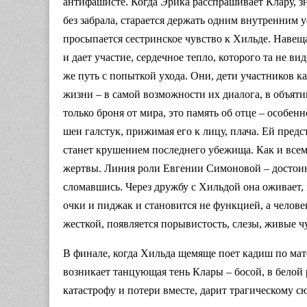
антифашисте. Когда Эрика расспрашивает Клару, зн
без забрала, старается держать одним внутренним у
просыпается сестринское чувство к Хильде. Навещ
и дает участие, сердечное тепло, которого та не в
же путь с попыткой ухода. Они, дети участников к
жизни – в самой возможности их диалога, в объятии
только броня от мира, это память об отце – особенн
шеи галстук, прижимая его к лицу, плача. Ей предс
станет крушением последнего убежища. Как и всем,
жертвы. Линия роли Евгении Симоновой – достоинс
сломавшись. Через дружбу с Хильдой она оживает, 
очки и пиджак и становится не функцией, а челове
жесткой, появляется порывистость, слезы, живые ч
В финале, когда Хильда щемяще поет кадиш по мате
возникает танцующая тень Клары – босой, в белой 
катастрофу и потери вместе, дарит трагическому