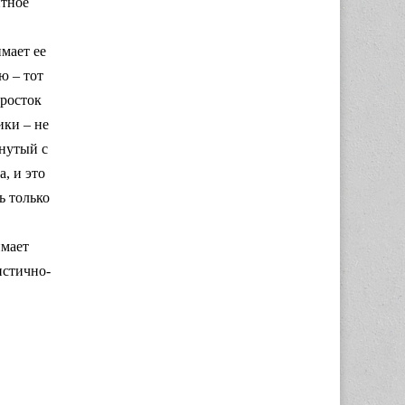
итное
мает ее
ю – тот
 росток
ики – не
янутый с
, и это
ь только
имает
истично-