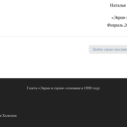
Наталья
«Экран 
Февраль 2
Люби свою москв
Газета «Экран и сцена» основана в 1990 году
я Хализева