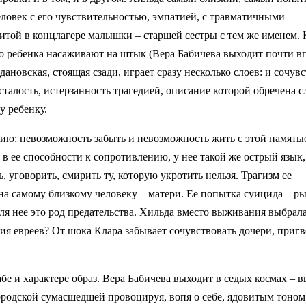
ловек с его чувствительностью, эмпатией, с травматичными
итой в концлагере малышки – старшей сестры с тем же именем. 
но ребенка насаживают на штык (Вера Бабичева выходит почти 
дановская, стоящая сзади, играет сразу несколько слоев: и сочув
талость, истерзанность трагедией, описание которой обречена 
у ребенку.
ию: невозможность забыть и невозможность жить с этой память
 в ее способности к сопротивлению, у нее такой же острый язык,
 уговорить, смирить ту, которую укротить нельзя. Трагизм ее
на самому близкому человеку – матери. Ее попытка суицида – ры
для нее это род предательства. Хильда вместо выживания выбрал
ия евреев? От шока Клара забывает сочувствовать дочери, приг
бе и характере образ. Вера Бабичева выходит в седых космах – в
 городской сумасшедшей провоцируя, вопя о себе, ядовитым тоном