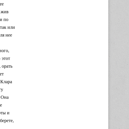
ее
м жив
и по
 так или
ля нее
ного,
 этот
 орать
ет
 Клара
ту
. Она
е
оты и
берете,