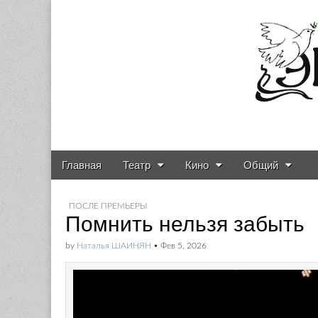
Газета о театре и
Skip to content
Главная
Театр
Кино
Общий
Main menu
Sub menu
ПОСЛЕ ПРЕМЬЕРЫ
Помнить нельзя забыть
by
Наталья ШАИНЯН
•
Фев 5, 2026