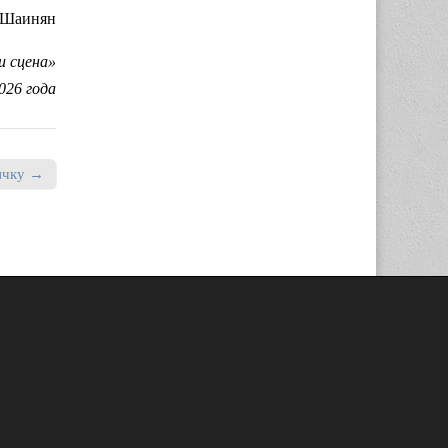
 Шаинян
и сцена»
026 года
ичку →