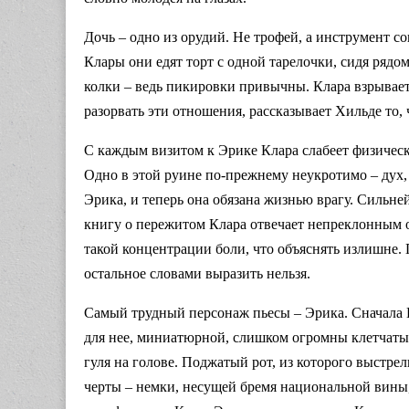
Дочь – одно из орудий. Не трофей, а инструмент с
Клары они едят торт с одной тарелочки, сидя ряд
колки – ведь пикировки привычны. Клара взрывает
разорвать эти отношения, рассказывает Хильде то, 
С каждым визитом к Эрике Клара слабеет физически
Одно в этой руине по-прежнему неукротимо – дух, т
Эрика, и теперь она обязана жизнью врагу. Сильне
книгу о пережитом Клара отвечает непреклонным от
такой концентрации боли, что объяснять излишне. 
остальное словами выразить нельзя.
Самый трудный персонаж пьесы – Эрика. Сначала 
для нее, миниатюрной, слишком огромны клетчатый
гуля на голове. Поджатый рот, из которого выстр
черты – немки, несущей бремя национальной вины, 