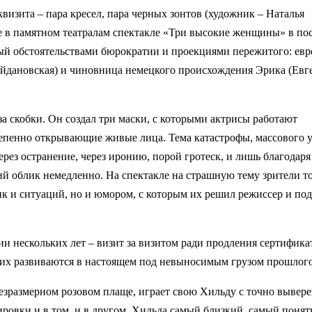
визита – пара кресел, пара черных зонтов (художник – Наталья
те в памятном театралам спектакле «Три высокие женщины» в по
ный обстоятельствами бюрократии и проекциями пережитого: евр
 Кайдановская) и чиновница немецкого происхождения Эрика (Евг
 скобки. Он создал три маски, с которыми актрисы работают
тепенно открывающие живые лица. Тема катастрофы, массового 
ерез остранение, через иронию, порой гротеск, и лишь благодаря
кий облик немедленно. На спектакле на страшную тему зрители то
ик и ситуаций, но и юмором, с которым их решил режиссер и по
и нескольких лет – визит за визитом ради продления сертифика
роих развиваются в настоящем под невыносимым грузом прошлого
безразмерном розовом плаще, играет свою Хильду с точно выве
ировки и в том, и в другом. Хильда самый близкий, самый поня