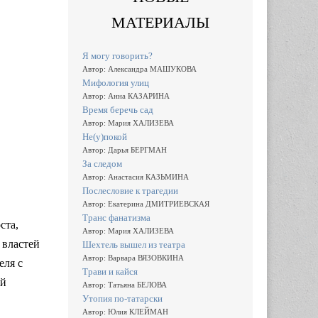
МАТЕРИАЛЫ
Я могу говорить?
Автор: Александра МАШУКОВА
Мифология улиц
Автор: Анна КАЗАРИНА
Время беречь сад
Автор: Мария ХАЛИЗЕВА
Не(у)покой
Автор: Дарья БЕРГМАН
За следом
Автор: Анастасия КАЗЬМИНА
Послесловие к трагедии
Автор: Екатерина ДМИТРИЕВСКАЯ
Транс фанатизма
ста,
Автор: Мария ХАЛИЗЕВА
 властей
Шехтель вышел из театра
Автор: Варвара ВЯЗОВКИНА
еля с
Трави и кайся
ой
Автор: Татьяна БЕЛОВА
Утопия по-татарски
Автор: Юлия КЛЕЙМАН