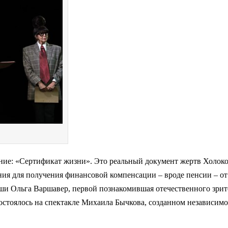
ние: «Сертификат жизни». Это реальный документ жертв Холоко
я для получения финансовой компенсации – вроде пенсии – от
ши Ольга Варшавер, первой познакомившая отечественного зрит
состоялось на спектакле Михаила Бычкова, созданном независим