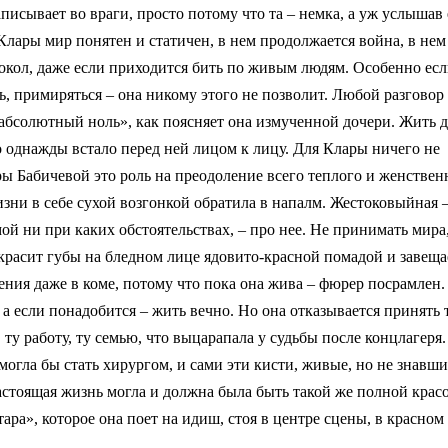
писывает во враги, просто потому что та – немка, а уж услышав 
Клары мир понятен и статичен, в нем продолжается война, в не
локол, даже если приходится бить по живым людям. Особенно есл
ь, примиряться – она никому этого не позволит. Любой разговор
 абсолютный ноль», как поясняет она измученной дочери. Жить д
о однажды встало перед ней лицом к лицу. Для Клары ничего не
еры Бабичевой это роль на преодоление всего теплого и женствен
жизни в себе сухой возгонкой обратила в напалм. Жестоковыйная –
ой ни при каких обстоятельствах, – про нее. Не принимать мира,
а красит губы на бледном лице ядовито-красной помадой и завеща
ения даже в коме, потому что пока она жива – фюрер посрамлен.
 а если понадобится – жить вечно. Но она отказывается принять 
 ту работу, ту семью, что выцарапала у судьбы после концлагеря
 могла бы стать хирургом, и сами эти кисти, живые, но не знавши
астоящая жизнь могла и должна была быть такой же полной крас
ара», которое она поет на идиш, стоя в центре сцены, в красном 