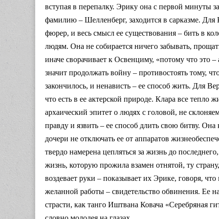
вступая в перепалку. Эрику она с первой минуты за
фамилию – Шелленберг, заходится в сарказме. Для 
фюрер, и весь смысл ее существования – бить в ко
людям. Она не собирается ничего забывать, прощат
иначе сворачивает к Освенциму, «потому что это –
значит продолжать войну – противостоять тому, чт
закончилось, и ненависть – ее способ жить. Для В
что есть в ее актерской природе. Клара все тепло 
архаический эпитет о людях с головой, не склоняем
правду и язвить – ее способ длить свою битву. Он
дочери не отключать ее от аппаратов жизнеобеспеч
твердо намерена цепляться за жизнь до последнего,
жизнь, которую прожила взамен отнятой, ту страну,
воздевает руки – показывает их Эрике, говоря, что
желанной работы – свидетельство обвинения. Ее н
страсти, как танго Иштвана Ковача «Серебряная гит
словно молодея на глазах.