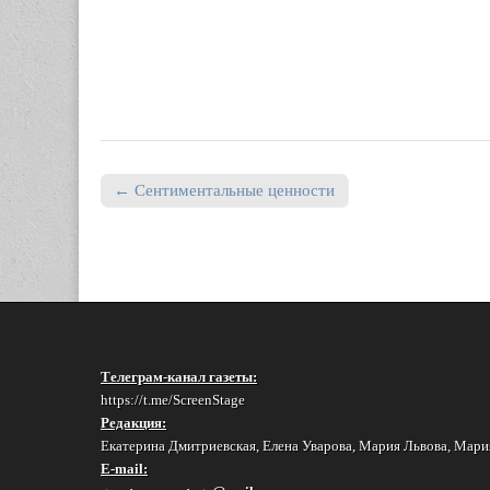
← Сентиментальные ценности
Post navigation
Телеграм-канал газеты:
https://t.me/ScreenStage
Редакция:
Екатерина Дмитриевская, Елена Уварова, Мария Львова, Мари
E-mail: