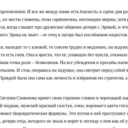
опротивления. И все же между ними есть близость: в сцене дня р
ом, их жесты слажены, позы гармоничны, интонации мирны, хотя
ся, когда слышит про дружеское общение дочери с Эрикой, и чт
чего Эрика не знает – ее отец в лагере был пособником нацистов
, выходит то с клюкой, то совсем трудно и медленно, на ходунк
о есть гнев. Она в ярости, что ее, упавшую без чувств, откачал
йшая точка роли – безмолвная. На все убеждения и просьбы напи
казом. И стоя, опершись на ходунки, она смотрит перед собой 
Правдой была она сама как личность и избранная ею стратегия, а
Евгения Симонова прячет свою героиню словно в черепаший па
 пиджак, мужской красный галстук, очки, вороньего цвета гига
еливают бюрократические формулы. Это потом в ней проступают
дочери отца, которого не знала и верит в легенду о нем как об 