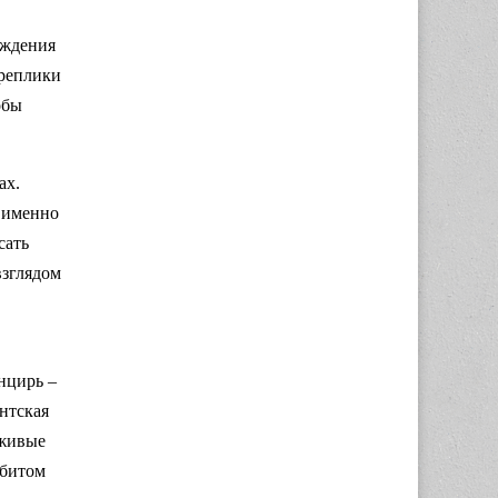
ождения
 реплики
обы
.
ах.
а именно
сать
взглядом
нцирь –
нтская
 живые
убитом