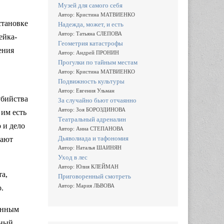
Музей для самого себя
Автор: Кристина МАТВИЕНКО
становке
Надежда, может, и есть
Автор: Татьяна СЛЕПОВА
ейка-
Геометрия катастрофы
ения
Автор: Андрей ПРОНИН
Прогулки по тайным местам
Автор: Кристина МАТВИЕНКО
Подвижность культуры
Автор: Евгения Ульман
убийства
За случайно бьют отчаянно
Автор: Зоя БОРОЗДИНОВА
 им есть
Театральный адреналин
 и дело
Автор: Анна СТЕПАНОВА
Дьяволиада и тафономия
дают
Автор: Наталья ШАИНЯН
Уход в лес
Автор: Юлия КЛЕЙМАН
та,
Приговоренный смотреть
Автор: Мария ЛЬВОВА
.
ренным
тный