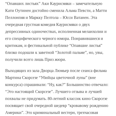
“Опавших листьях” Аки Каурисмяки – замечательную
Кати Оутинен достойно сменила Альма Певсти, а Матти
Пеллонпяя и Маркку Пелтола – Юсси Ватанен. Эта
очередная грустная комедия Каурисмяки о двух
депрессивных одиночествах, исполненная меланхолии и
его специфического черного юмора. Понравившиеся и
критикам, и фестивальной публике “Опавшие листья”
близко подошли к заветной “Золотой пальме”, но, увы,
получили всего лишь Приз жюри.
Выходящих из зала Дворца Люмьер после сеанса фильма
Мартина Скорсезе “Убийцы цветочной луны” (вне
конкурса) спрашивали: “Ну, как?” Большинство отвечало:
“Это настоящий Скорсезе”. Лучшего отзыва и лучшей
похвалы не придумать. 80-летний классик кино Скорсезе
посвящает свой очередной шедевр “кровавому рождению
Америки”. Это криминальный вестерн, трехчасовая