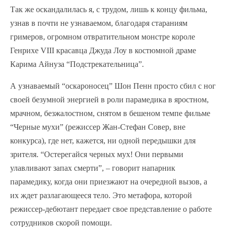
Так же оскандалилась я, с трудом, лишь к концу фильма,
узнав в почти не узнаваемом, благодаря стараниям
гримеров, огромном отвратительном монстре короле
Генрихе VIII красавца Джуда Лоу в костюмной драме
Карима Айнуза “Подстрекательница”.
А узнаваемый “оскароносец” Шон Пенн просто сбил с ног
своей безумной энергией в роли парамедика в яростном,
мрачном, безжалостном, снятом в бешеном темпе фильме
“Черные мухи” (режиссер Жан-Стефан Совер, вне
конкурса), где нет, кажется, ни одной передышки для
зрителя. “Остерегайся черных мух! Они первыми
улавливают запах смерти”, – говорит напарник
парамедику, когда они приезжают на очередной вызов, а
их ждет разлагающееся тело. Это метафора, которой
режиссер-дебютант передает свое представление о работе
сотрудников скорой помощи.