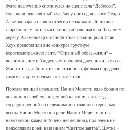
будто неслучайно споткнулся на сцене зала “Дебюсси”,
совершив невероятный кульбит у ног седовласого Педро
Альмодовара и словно отвесив неожиданный поклон
старейшинам авторского кино, собравшимся на Лазурном
берегу. Альмодовар и исполнитель главной роли Итан
Хоук представили вне конкурса грустную
короткометражную ленту “Странный образ жизни” –
воспоминание о бандитском прошлом двух пожилых геев.
Жанр этого, действительно странного, фильма определен
самим автором почему-то как вестерн.
Прославленный итальянец Нанни Моретти вяло бродил по
локации в своей очень усталой картине, как всегда
сосредоточенной на переживаниях главного героя; как
всегда Нанни Моретти в роли Нанни Моретти, в так
называемой комедии (очень несмешной), под очень не
подходящим к ней названием “Светлое завтра”. Шутка –