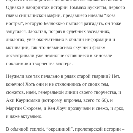
Однако в лабиринтах истории Томмазо Бускетты, первого
главы сицилийской мафии, предавшего идеалы “Коза
ностры”, которую Беллоккьо пытался разгадать, он тоже
запутался. Заболтал, погряз в судебных заседаниях,
диалогах, увяз окончательно в обилии информации и
мотиваций, так что невыносимо скучный фильм
досматривали уже немногие оставшиеся в кинозале
поклонники творчества мастера.
Неужели все так печально в рядах старой гвардии? Нет,
конечно! Хоть они и не отклонились от своих тем,
сюжетов, идей, генеральной линии своего творчества, и
Аки Каурисмяки (которому, впрочем, всего-то 66), и
Мартин Скорсезе, и Кен Лоуч прозвучали и свежо, и ярко,
и даже актуально.
В обычной теплой, “окраинной”, пролетарской истории –