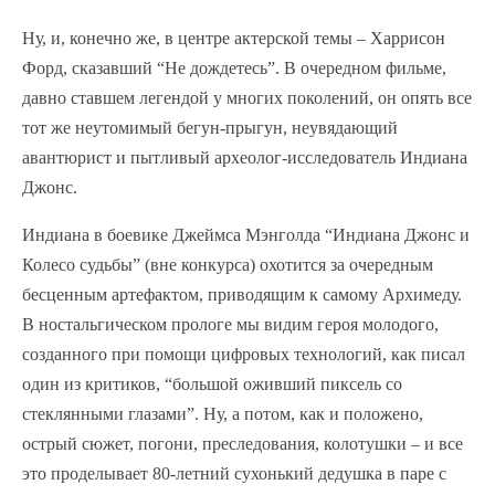
Ну, и, конечно же, в центре актерской темы – Харрисон
Форд, сказавший “Не дождетесь”. В очередном фильме,
давно ставшем легендой у многих поколений, он опять все
тот же неутомимый бегун-прыгун, неувядающий
авантюрист и пытливый археолог-исследователь Индиана
Джонс.
Индиана в боевике Джеймса Мэнголда “Индиана Джонс и
Колесо судьбы” (вне конкурса) охотится за очередным
бесценным артефактом, приводящим к самому Архимеду.
В ностальгическом прологе мы видим героя молодого,
созданного при помощи цифровых технологий, как писал
один из критиков, “большой оживший пиксель со
стеклянными глазами”. Ну, а потом, как и положено,
острый сюжет, погони, преследования, колотушки – и все
это проделывает 80-летний сухонький дедушка в паре с