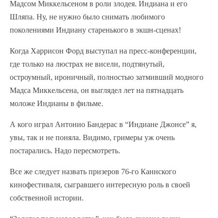
Мадсом Миккельсеном в роли злодея. Индиана и его
Шляпа. Ну, не нужно было снимать любимого
поколениями Индиану старенького в экшн-сценах!
Когда Харрисон Форд выступал на пресс-конференции,
где только на люстрах не висели, подтянутый,
остроумный, ироничный, полностью затмивший модного
Мадса Миккельсена, он выглядел лет на пятнадцать
моложе Индианы в фильме.
А кого играл Антонио Бандерас в “Индиане Джонсе” я,
увы, так и не поняла. Видимо, гримеры уж очень
постарались. Надо пересмотреть.
Все же следует назвать призеров 76-го Каннского
кинофестиваля, сыгравшего интересную роль в своей
собственной истории.