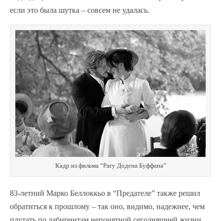
если это была шутка – совсем не удалась.
Кадр из фильма “Рагу Додена Буффана”
83-летний Марко Беллоккьо в “Предателе” также решил
обратиться к прошлому – так оно, видимо, надежнее, чем
плутать по лабиринтам непонятной сегодняшней жизни.