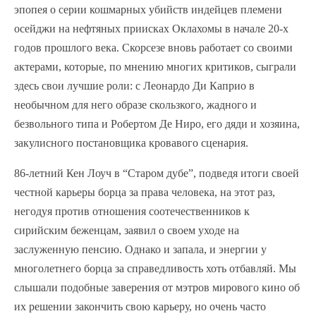
эпопея о серии кошмарных убийств индейцев племени
осейджи на нефтяных приисках Оклахомы в начале 20-х
годов прошлого века. Скорсезе вновь работает со своими
актерами, которые, по мнению многих критиков, сыграли
здесь свои лучшие роли: с Леонардо Ди Каприо в
необычном для него образе скользкого, жадного и
безвольного типа и Робертом Де Ниро, его дяди и хозяина,
закулисного постановщика кровавого сценария.
86-летний Кен Лоуч в “Старом дубе”, подведя итоги своей
честной карьеры борца за права человека, на этот раз,
негодуя против отношения соотечественников к
сирийским беженцам, заявил о своем уходе на
заслуженную пенсию. Однако и запала, и энергии у
многолетнего борца за справедливость хоть отбавляй. Мы
слышали подобные заверения от мэтров мирового кино об
их решении закончить свою карьеру, но очень часто