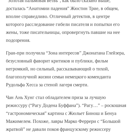
“Золотая пальмовая ветвь”, как было сказано выше,
досталась “Анатомии падения” Жюстин Трие, в общем,
вполне справедливо. Отличный детектив, в центре
которого расследование гибели писателя и попытки его
жены, тоже писательницы, опровергнуть павшие на нее
подозрения.
Гран-при получила “Зона интересов” Джонатана Глейзера,
безусловный фаворит критиков и публики, фильм
негромкий, но сильный, рассказывающий о тихой,
благополучной жизни семьи немецкого коменданта
Рудольфа Хесса за стеной лагеря смерти.
Чан Ань Хунг стал обладателем приза за лучшую
режиссуру (“Рагу Додена Буффана”). “Рагу…” – роскошная
“гастрономическая” картина с Жюльет Бинош и Бенуа
Мажимелем. Похоже, лавры Марко Феррери с “Большой
жратвой” не давали покоя французскому режиссеру