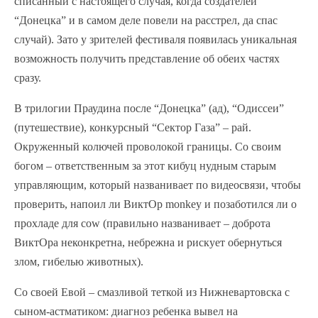
списанный с настоящего случая, когда создателей
“Донецка” и в самом деле повели на расстрел, да спас
случай). Зато у зрителей фестиваля появилась уникальная
возможность получить представление об обеих частях
сразу.
В трилогии Праудина после “Донецка” (ад), “Одиссеи”
(путешествие), конкурсный “Сектор Газа” – рай.
Окруженный колючей проволокой границы. Со своим
богом – ответственным за этот кибуц нудным старым
управляющим, который названивает по видеосвязи, чтобы
проверить, напоил ли ВиктОр monkey и позаботился ли о
прохладе для cow (правильно названивает – доброта
ВиктОра неконкретна, небрежна и рискует обернуться
злом, гибелью животных).
Со своей Евой – смазливой теткой из Нижневартовска с
сыном-астматиком: диагноз ребенка вывел на