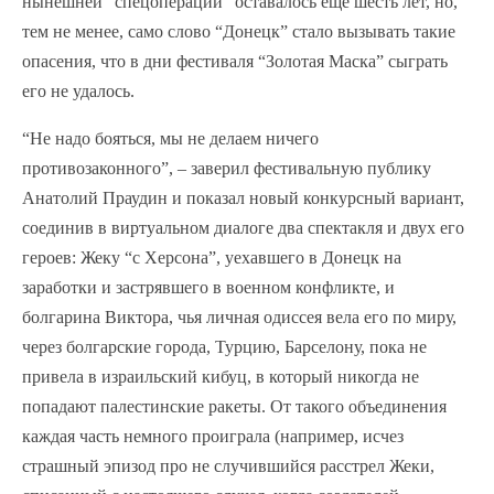
нынешней “спецоперации” оставалось еще шесть лет, но,
тем не менее, само слово “Донецк” стало вызывать такие
опасения, что в дни фестиваля “Золотая Маска” сыграть
его не удалось.
“Не надо бояться, мы не делаем ничего
противозаконного”, – заверил фестивальную публику
Анатолий Праудин и показал новый конкурсный вариант,
соединив в виртуальном диалоге два спектакля и двух его
героев: Жеку “с Херсона”, уехавшего в Донецк на
заработки и застрявшего в военном конфликте, и
болгарина Виктора, чья личная одиссея вела его по миру,
через болгарские города, Турцию, Барселону, пока не
привела в израильский кибуц, в который никогда не
попадают палестинские ракеты. От такого объединения
каждая часть немного проиграла (например, исчез
страшный эпизод про не случившийся расстрел Жеки,