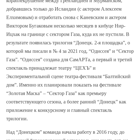
кораблекрушение между Гренландией и Мурманском,
добравшись только до Исландии (с актером Алексеем
Елхимовым) и отработать снова с Каневским и актером
Виктором Бугаковым несколько месяцев в кибуце Нир-
Ицхак на границе с сектором Газа, куда их не пустили. В
результате появилась трилогия “Донецк. 2-я площадка”, о
которой мы писали в № 4 за 2021 год, “Одиссея” и “Сектор
Газа”. “Одиссея” создана для СамАРТа, а первый и третий
спектакль принадлежат театру “ЦЕХЪ” и
Экспериментальной сцене театра-фестиваля “Балтийский
дом”. Именно их планировали показать на фестивале
“Золотая Маска” – “Сектор Газа” как премьеру
соответствующего сезона, а более ранний “Донецк” как
приложение к конкурсному и главный спектакль
трилогии.
Над “Донецком” команда начала работу в 2016 году, до