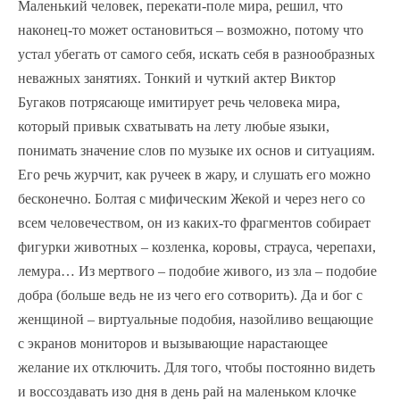
Маленький человек, перекати-поле мира, решил, что
наконец-то может остановиться – возможно, потому что
устал убегать от самого себя, искать себя в разнообразных
неважных занятиях. Тонкий и чуткий актер Виктор
Бугаков потрясающе имитирует речь человека мира,
который привык схватывать на лету любые языки,
понимать значение слов по музыке их основ и ситуациям.
Его речь журчит, как ручеек в жару, и слушать его можно
бесконечно. Болтая с мифическим Жекой и через него со
всем человечеством, он из каких-то фрагментов собирает
фигурки животных – козленка, коровы, страуса, черепахи,
лемура… Из мертвого – подобие живого, из зла – подобие
добра (больше ведь не из чего его сотворить). Да и бог с
женщиной – виртуальные подобия, назойливо вещающие
с экранов мониторов и вызывающие нарастающее
желание их отключить. Для того, чтобы постоянно видеть
и воссоздавать изо дня в день рай на маленьком клочке