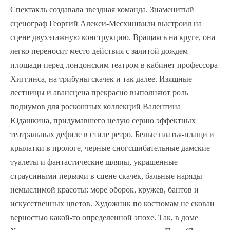
Спектакль создавала звездная команда. Знаменитый
сценограф Георгий Алекси-Месхишвили выстроил на
сцене двухэтажную конструкцию. Вращаясь на круге, она
легко переносит место действия с залитой дождем
площади перед лондонским театром в кабинет профессора
Хиггинса, на трибуны скачек и так далее. Изящные
лестницы и авансцена прекрасно выполняют роль
подиумов для роскошных коллекций Валентина
Юдашкина, придумавшего целую серию эффектных
театральных дефиле в стиле ретро. Белые платья-плащи и
крылатки в прологе, черные сногсшибательные дамские
туалеты и фантастические шляпы, украшенные
страусиными перьями в сцене скачек, бальные наряды
немыслимой красоты: море оборок, кружев, бантов и
искусственных цветов. Художник по костюмам не скован
верностью какой-то определенной эпохе. Так, в доме