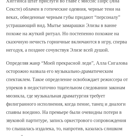
Хиггинса штат прислуги во главе с миссис Пирс (Яна
Сексте) облачен в готические одеяния, черные тени на
веках, обведенные черным губы придают “персоналу”
устрашающий вид. Мытье замарашки Элизы в ванне
похоже на жуткий ритуал. Но постепенно похожие на
сказочную нечисть горничные включаются в игру, сперва
негодуя, а позднее сочувствуя Элизе всей душой.
Определяя жанр “Моей прекрасной леди”, Алла Сигалова
осторожно назвала его музыкально-драматическим
спектаклем. Такое определение освобождает режиссера от
упреков в недостаточно тщательном следовании законам
мюзикла, где музыкальная драматургия требует
филигранного исполнения, когда пение, танец и диалоги
спаяны воедино. На премьере были очевидны потери в
звуковой партитуре, запись оркестрового сопровождения
то слышалась издалека, то, напротив, казалась слишком