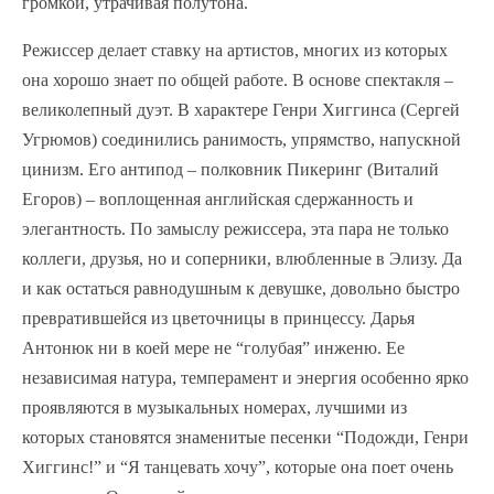
громкой, утрачивая полутона.
Режиссер делает ставку на артистов, многих из которых
она хорошо знает по общей работе. В основе спектакля –
великолепный дуэт. В характере Генри Хиггинса (Сергей
Угрюмов) соединились ранимость, упрямство, напускной
цинизм. Его антипод – полковник Пикеринг (Виталий
Егоров) – воплощенная английская сдержанность и
элегантность. По замыслу режиссера, эта пара не только
коллеги, друзья, но и соперники, влюбленные в Элизу. Да
и как остаться равнодушным к девушке, довольно быстро
превратившейся из цветочницы в принцессу. Дарья
Антонюк ни в коей мере не “голубая” инженю. Ее
независимая натура, темперамент и энергия особенно ярко
проявляются в музыкальных номерах, лучшими из
которых становятся знаменитые песенки “Подожди, Генри
Хиггинс!” и “Я танцевать хочу”, которые она поет очень