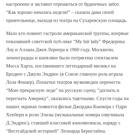
настроение и заставит отрешиться от будничных забот.
“Как хорошо началась неделя!” – сказала дама своей
приятельнице, выходя из театра на Сухаревскую площадь.
Мало кто помнит гастроли американской труппы, впервые
показавшей советской пуб-лике “My fair lady” Фредерика
Лоу и Аллана Джея Лернера в 1960 году. Москвичи,
ленинградцы и киевляне были потрясены спектаклем
Мосса Харта, поставившего легендарный мюзикл на
Бродвее с Джули Эндрюс (в Союзе главную роль играла
Лола Фишер). Попытки театров музкомедии перенести
“Мою прекрасную леди” на русскую сцену, “догнать и
перегнать Америку”, оказались тщетными. Спустя годы на
наших экранах появится фильм Джорджа Кьюкора с Одри
Хепберн в роли Элизы (музыкальные номера озвучивала
Д.Эндрюс), ставший классикой киномюзикла, наряду с
“Вестсайдской историей” Леонарда Бернстайна.