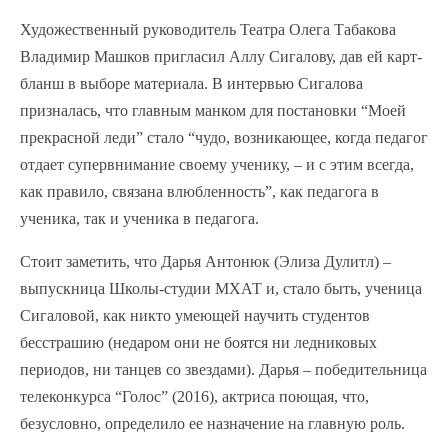
Художественный руководитель Театра Олега Табакова
Владимир Машков пригласил Аллу Сигалову, дав ей карт-
бланш в выборе материала. В интервью Сигалова
призналась, что главным манком для постановки “Моей
прекрасной леди” стало “чудо, возникающее, когда педагог
отдает супервнимание своему ученику, – и с этим всегда,
как правило, связана влюбленность”, как педагога в
ученика, так и ученика в педагога.
Стоит заметить, что Дарья Антонюк (Элиза Дулитл) –
выпускница Школы-студии МХАТ и, стало быть, ученица
Сигаловой, как никто умеющей научить студентов
бесстрашию (недаром они не боятся ни ледниковых
периодов, ни танцев со звездами). Дарья – победительница
телеконкурса “Голос” (2016), актриса поющая, что,
безусловно, определило ее назначение на главную роль.