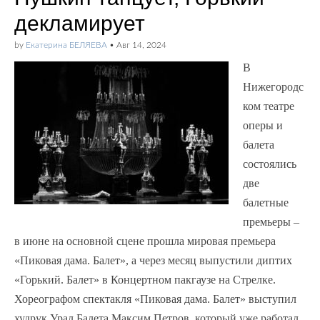
декламирует
by
Екатерина БЕЛЯЕВА
•
Авг 14, 2024
В
Нижегородс
ком театре
оперы и
балета
состоялись
две
балетные
премьеры –
в июне на основной сцене прошла мировая премьера
«Пиковая дама. Балет», а через месяц выпустили диптих
«Горький. Балет» в Концертном пакгаузе на Стрелке.
Хореографом спектакля «Пиковая дама. Балет» выступил
худрук Урал Балета Максим Петров, который уже работал