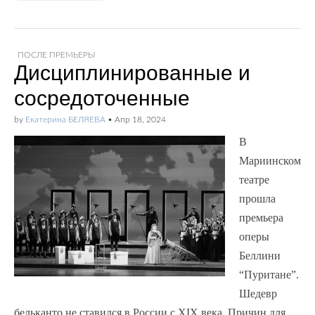
ПОСЛЕ ПРЕМЬЕРЫ
Дисциплинированные и
сосредоточенные
by
Екатерина БЕЛЯЕВА
•
Апр 18, 2024
В
Мариинском
театре
прошла
премьера
оперы
Беллини
“Пуритане”.
Шедевр
бельканто не ставился в России с XIX века. Причин для