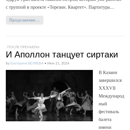
с труппой в проекте «Терезин. Квартет». Партитура…
Продолжение…
ПОСЛЕ ПРЕМЬЕРЫ
И Аполлон танцует сиртаки
by
Екатерина БЕЛЯЕВА
•
Июн 21, 2024
В Казани
завершился
XXXVII
Международ
ный
фестиваль
балета
имени