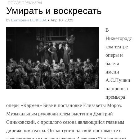
ПОСЛЕ ПРЕМЬЕРЫ
Умирать и воскресать
by
Екатерина БЕЛЯЕВА
•
Апр 10, 2023
В
Нижегородс
ком театре
оперы и
балета
имени
А.С.Пушки
на прошла
премьера
оперы «Кармен» Бизе в постановке Елизаветы Мороз.
Музыкальным руководителем выступил Дмитрий
Синьковский, с прошлого сезона являющийся главным
дирижером театра. Он заступил на свой пост вместе с
художественным руководителем Алексеем Трифоновым,