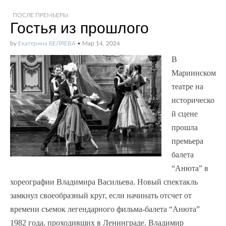
ПОСЛЕ ПРЕМЬЕРЫ
Гостья из прошлого
by
Екатерина БЕЛЯЕВА
•
Мар 14, 2024
В
Мариинском
театре на
историческо
й сцене
прошла
премьера
балета
“Анюта” в
хореографии Владимира Васильева. Новый спектакль
замкнул своеобразный круг, если начинать отсчет от
времени съемок легендарного фильма-балета “Анюта”
1982 года, проходивших в Ленинграде. Владимир