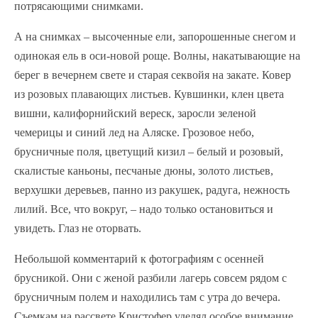
потрясающими снимками.
А на снимках – высоченные ели, запорошенные снегом и
одинокая ель в оси-новой роще. Волны, накатывающие на
берег в вечернем свете и старая секвойя на закате. Ковер
из розовых плавающих листьев. Кувшинки, клен цвета
вишни, калифорнийский вереск, заросли зеленой
чемерицы и синий лед на Аляске. Грозовое небо,
брусничные поля, цветущий кизил – белый и розовый,
скалистые каньоны, песчаные дюны, золото листьев,
верхушки деревьев, панно из ракушек, радуга, нежность
лилий. Все, что вокруг, – надо только остановиться и
увидеть. Глаз не оторвать.
Небольшой комментарий к фотографиям с осенней
брусникой. Они с женой разбили лагерь совсем рядом с
брусничным полем и находились там с утра до вечера.
Съемкам на рассвете Кристофер уделял особое внимание,