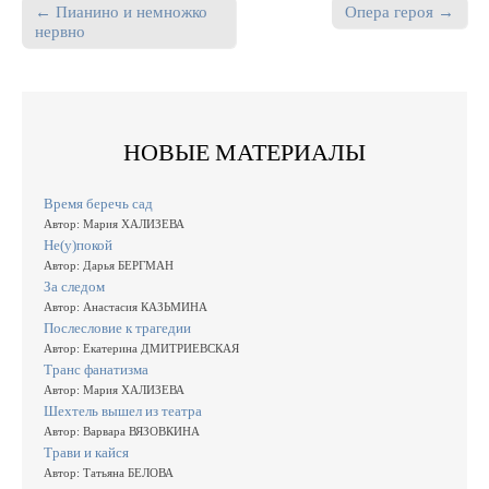
← Пианино и немножко
Опера героя →
Post navigation
нервно
НОВЫЕ МАТЕРИАЛЫ
Время беречь сад
Автор: Мария ХАЛИЗЕВА
Не(у)покой
Автор: Дарья БЕРГМАН
За следом
Автор: Анастасия КАЗЬМИНА
Послесловие к трагедии
Автор: Екатерина ДМИТРИЕВСКАЯ
Транс фанатизма
Автор: Мария ХАЛИЗЕВА
Шехтель вышел из театра
Автор: Варвара ВЯЗОВКИНА
Трави и кайся
Автор: Татьяна БЕЛОВА