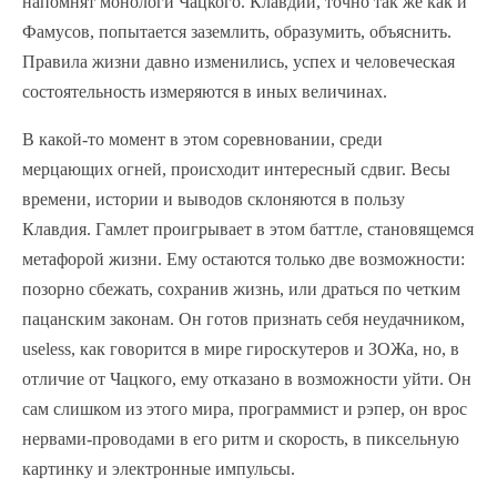
напомнят монологи Чацкого. Клавдий, точно так же как и
Фамусов, попытается заземлить, образумить, объяснить.
Правила жизни давно изменились, успех и человеческая
состоятельность измеряются в иных величинах.
В какой-то момент в этом соревновании, среди
мерцающих огней, происходит интересный сдвиг. Весы
времени, истории и выводов склоняются в пользу
Клавдия. Гамлет проигрывает в этом баттле, становящемся
метафорой жизни. Ему остаются только две возможности:
позорно сбежать, сохранив жизнь, или драться по четким
пацанским законам. Он готов признать себя неудачником,
useless, как говорится в мире гироскутеров и ЗОЖа, но, в
отличие от Чацкого, ему отказано в возможности уйти. Он
сам слишком из этого мира, программист и рэпер, он врос
нервами-проводами в его ритм и скорость, в пиксельную
картинку и электронные импульсы.