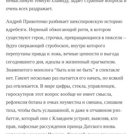
немыслимую темную хламиду, задает странные вопросы и
очень всех раздражает.
Андрей Прикотенко разбивает шекспировскую историю
вдребезги. Нервный обжигающий ритм, в котором
существуют герои, строчки, превращающиеся в пиксели –
будто сверкающий стробоскоп, внутри которого
перепутаны правда и ложь, вечные ценности и выгода
сегодняшнего дня, идеалы и жизненный прагматизм.
Знаменитого монолога “быть или не быть” в спектакле
нет. Гамлет несколько раз пытается его начать, но всякий
раз отвлекается. В мире цифры, стекла, управленцев,
гироскутеров этот вопрос вообще не имеет смысла,
рефлексия ботана в очках неуместна и смешна, слишком
тиха, чтобы быть услышанной, и даже в отчаянном рэп-
баттле, который они с Клавдием устроят, выясняя, кто
прав, пафосные рассуждения принца Датского вновь