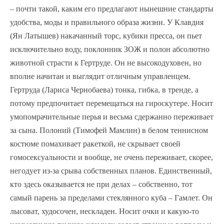
– почти такой, каким его предлагают нынешние стандарты
удобства, моды и правильного образа жизни. У Клавдия
(Ян Латышев) накачанный торс, кубики пресса, он пьет
исключительно воду, поклонник ЗОЖ и полон абсолютно
животной страсти к Гертруде. Он не высокодуховен, но
вполне начитан и выглядит отличным управленцем.
Гертруда (Лариса Чернобаева) тонка, гибка, в тренде, а
потому предпочитает перемещаться на гироскутере. Носит
умопомрачительные перья и весьма сдержанно переживает
за сына. Полоний (Тимофей Мамлин) в белом теннисном
костюме помахивает ракеткой, не скрывает своей
гомосексуальности и вообще, не очень переживает, скорее,
негодует из-за срыва собственных планов. Единственный,
кто здесь оказывается не при делах – собственно, тот
самый парень за пределами стеклянного куба – Гамлет. Он
лысоват, худосочен, нескладен. Носит очки и какую-то