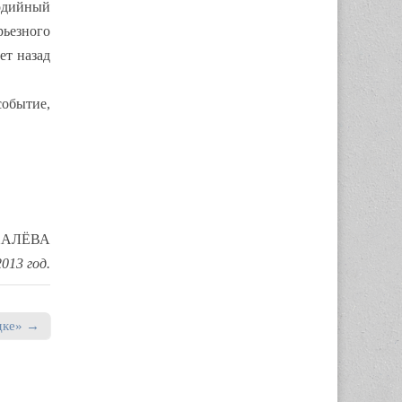
одийный
рьезного
ет назад
обытие,
ХАЛЁВА
013 год.
дке» →