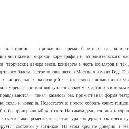
а в столице – привычное время балетных гала-концер
ий достижения мировой хореографии и исполнительского мас
, творческие вечера звезд, концерты в честь юбиляров и так 
артского балета, гастролировавшего в Москве в рамках Года Ге
ых танцевальных экспозиций чего-то своего: возможности ув
овой хореографии или выступления знакомых артистов в новом к
правдываются – такая, казалось бы, примитивная форма теат
на, сколь и коварна. Недостаточно просто собрать ярких танцо
й и беспроигрышный контекст. На самом деле, составить хоро
есть, что такое ремесло, как режиссура концерта, практически у
ируется составом участников. На этом кредите доверия и ба