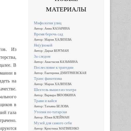
МАТЕРИАЛЫ
Мифология улиц
Автор: Анна КАЗАРИНА
Время беречь сад
Автор: Мария ХАЛИЗЕВА
Не(у)покой
тов. Из
Автор: Дарья БЕРГМАН
За следом
терства,
Автор: Анастасия КАЗЬМИНА
далее. В
Послесловие к трагедии
рмании в
Автор: Екатерина ДМИТРИЕВСКАЯ
Транс фанатизма
идеть на
Автор: Мария ХАЛИЗЕВА
ачестве.
Шехтель вышел из театра
Автор: Варвара ВЯЗОВКИНА
рального
Трави и кайся
вщиков в
Автор: Татьяна БЕЛОВА
Утопия по-татарски
ший гала
Автор: Юлия КЛЕЙМАН
трачено.
Музей для самого себя
зируются
Автор: Кристина МАТВИЕНКО