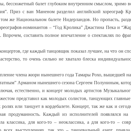
ь бы, бессюжетный балет глубоким внутренним смыслом, зримо 
ния”. Приз с ван Маненом разделил английский хореограф К
том же Национальном балете Нидерландов. Но пропасть, раз
 хореографов-номинантов – “Год Кролика” Джастина Пека и “Жа
 Впрочем, составить полное впечатление о спектаклях по фра
концертов, где каждый танцовщик показал лучшее, на что он спо
стерство, то очень сильно не хватало блеска индивидуальнос
упление члена жюри нынешнего года Тамары Рохо, вышедшей на
“штатным” Арманом нынешнего сезона Сергеем Полуниным, кото
ключая, естественно, и концерт молодых артистов Музыкальног
 жестом представил как молодых солистов, танцующих главные
х ролях или танцует в кордебалете. Концерт, так же как и сег
зная продуманность. Каждый из исполнителей появлялся на 
а классика, для кого-то – неоклассика, а для кого-то – сов
о всех выступлениях, так это – танцевальный азарт, правда