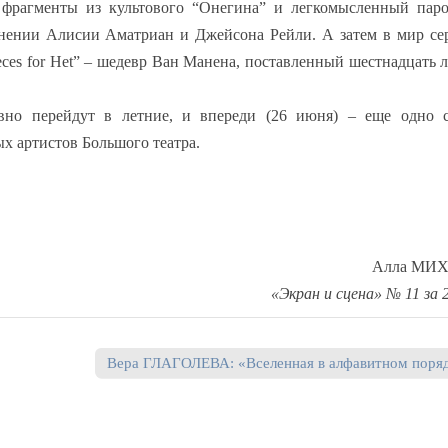
ь фрагменты из культового “Онегина” и легкомысленный пар
нении Алисии Аматриан и Джейсона Рейли. А затем в мир се
ces for Het” – шедевр Ван Манена, поставленный шестнадцать л
авно перейдут в летние, и впереди (26 июня) – еще одно с
х артистов Большого театра.
Алла МИ
«Экран и сцена» № 11 за 2
Вера ГЛАГОЛЕВА: «Вселенная в алфавитном поря