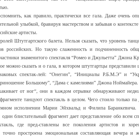
тью.
вспомнить, как правило, практически все гала. Даже очень о
тельной улыбкой, бравируя мастерством и забывая о контексте
ссийские артисты.
ролей Штутгартского балета. Нельзя сказать, что уровень тан
в российских. Но такую слаженность и подчиненность общ
частники знаменитого спектакля “Ромео и Джульетта” Джона Кр
ое можно сказать и о гала, в котором штутгартцы представили
знаковых спектак-лей: “Онегин”, “Инициалы Р.Б.М.Э” и “Ук
Приношение Большому”, “Дама с камелиями” Джона Ноймайера
скакивает от ног“, они в каждом отрывке обнаруживают нед
фрагменте танцуют спектакль в целом. Чего стоило только па 
умном исполнении Марии Эйхвальд и Филипа Баранкевича. 
и один блистательный фрагмент дает представление обо всем сп
такль, где пред-ставлены все поколения артистов и хорео
 точно простроена эмоциональная составляющая вечера и ж