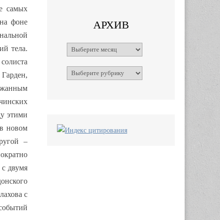
е самых
 на фоне
АРХИВ
нальной
Архивы
ий тела.
 солиста
Рубрики
 Гарден,
ержанным
чинских
ду этими
 в новом
ругой –
нократно
 с двумя
онского
лахова с
 событий