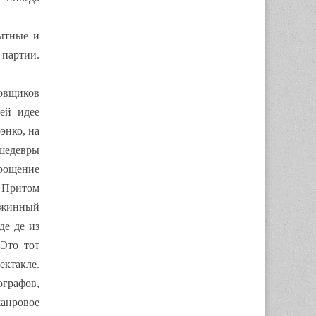
пытные и
 партии.
цовщиков
ей идее
энко, на
 шедевры
рощение
. Притом
южинный
де де из
Это тот
ектакле.
графов,
анровое