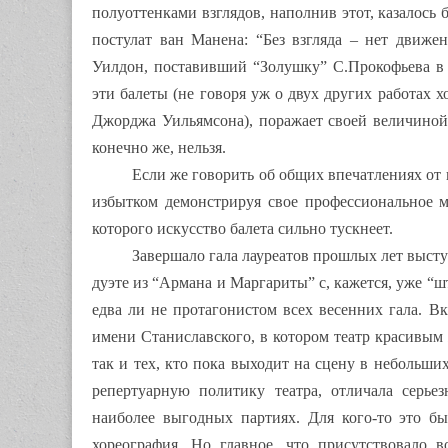
полуоттенками взглядов, наполнив этот, казалос
постулат ван Манена: “Без взгляда – нет движе
Уилдон, поставивший “Золушку” С.Прокофьева в 
эти балеты (не говоря уж о двух других работах
Джорджа Уильямсона), поражает своей величиной.
конечно же, нельзя.
Если же говорить об общих впечатлениях от 
избытком демонстрируя свое профессиональное ма
которого искусство балета сильно тускнеет.
Завершало гала лауреатов прошлых лет выст
дуэте из “Армана и Маргариты” с, кажется, уже 
едва ли не протагонистом всех весенних гала. В
имени Станиславского, в котором театр красивым
так и тех, кто пока выходит на сцену в небольши
репертуарную политику театра, отличала серье
наиболее выгодных партиях. Для кого-то это был
хореография. Но главное, что присутствовало в