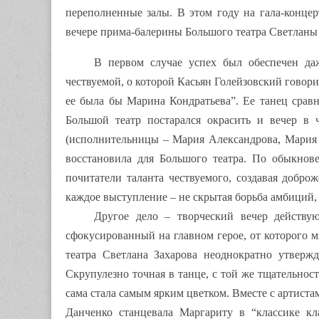
переполненные залы. В этом году на гала-конце
вечере прима-балерины Большого театра Светланы 
В первом случае успех был обеспечен да
чествуемой, о которой Касьян Голейзовский говор
ее была бы Марина Кондратьева”. Ее танец срав
Большой театр постарался окрасить и вечер в
(исполнительницы – Мария Александрова, Мария
восстановила для Большого театра. По обыкнове
почитатели таланта чествуемого, создавая добро
каждое выступление – не скрытая борьба амбиций,
Другое дело – творческий вечер действу
сфокусированный на главном герое, от которого м
театра Светлана Захарова неоднократно утвержд
Скрупулезно точная в танце, с той же тщательност
сама стала самым ярким цветком. Вместе с артист
Данченко станцевала Маргариту в “классике кл