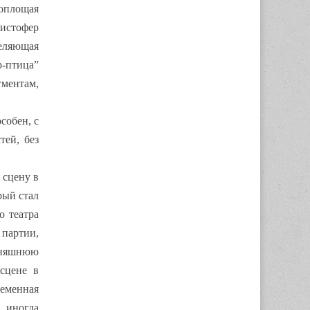
воплощая
ристофер
деляющая
р-птица”
гментам,
собен, с
тей, без
 сцену в
рый стал
о театра
 партии,
одняшнюю
сцене в
ременная
, иногда