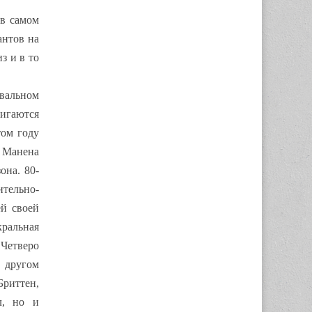
 в самом
антов на
з и в то
евальном
вигаются
том году
н Манена
она. 80-
тельно-
ей своей
кральная
Четверо
в другом
риттен,
л, но и