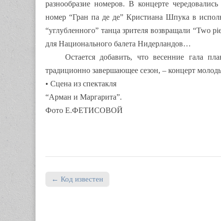
разнообразие номеров. В концерте чередовалис
номер “Гран па де де” Кристиана Шпука в испол
“углубленного” танца зрителя возвращали “Two pie
для Национального балета Нидерландов…
Остается добавить, что весенние гала пл
традиционно завершающее сезон, – концерт молоды
• Сцена из спектакля
“Арман и Маргарита”.
Фото Е.ФЕТИСОВОЙ
← Код известен
Post navigation