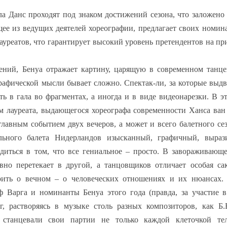
ла Данс проходят под знаком достижений сезона, что заложено
е из ведущих деятелей хореографии, предлагает своих номин
ауреатов, что гарантирует высокий уровень претендентов на при
ений, Бенуа отражает картину, царящую в современном танц
рафической мысли бывает сложно. Спектак-ли, за которые выд
ь в гала во фрагментах, а иногда и в виде видеонарезки. В э
ем лауреата, выдающегося хореографа современности Ханса ва
лавным событием двух вечеров, а может и всего балетного сез
ьного балета Нидерландов изысканный, графичный, вырази
едиться в том, что все гениальное – просто. В завораживающ
вно перетекает в другой, а танцовщиков отличает особая са
рить о вечном – о человеческих отношениях и их нюансах. 
 Варга и номинанты Бенуа этого года (правда, за участие 
 растворяясь в музыке столь разных композиторов, как Б.Б
, станцевали свои партии не только каждой клеточкой те