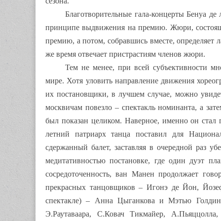
сезона.
Благотворительные гала-концерты Бенуа де 
принципе выдвижения на премию. Жюри, состояще
премию, а потом, собравшись вместе, определяет л
же время отвечает пристрастиям членов жюри.
Тем не менее, при всей субъективности мн
мире. Хотя уловить направление движения хореог
их постановщики, в лучшем случае, можно увидет
москвичам повезло – спектакль номинанта, а зат
был показан целиком. Наверное, именно он стал г
летний патриарх танца поставил для Национал
сдержанный балет, заставляя в очередной раз уб
медитативностью постановке, где один дуэт пла
сосредоточенность, ван Манен продолжает гово
прекрасных танцовщиков – Игонэ де Йон, Йозеф
спектакле) – Анна Цыганкова и Мэтью Голдинг,
Э.Раутаваара, С.Ковач Тикмайер, А.Пьяццолла