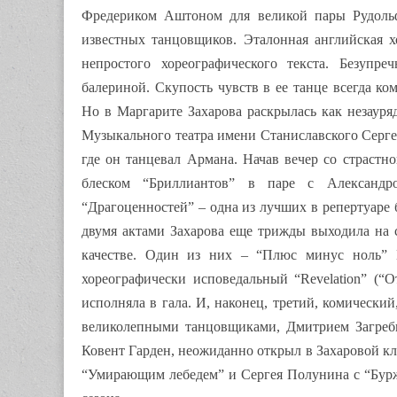
Фредериком Аштоном для великой пары Рудольф
известных танцовщиков. Эталонная английская х
непростого хореографического текста. Безупр
балериной. Скупость чувств в ее танце всегда к
Но в Маргарите Захарова раскрылась как незауря
Музыкального театра имени Станиславского Серге
где он танцевал Армана. Начав вечер со страстн
блеском “Бриллиантов” в паре с Александр
“Драгоценностей” – одна из лучших в репертуаре
двумя актами Захарова еще трижды выходила на 
качестве. Один из них – “Плюс минус ноль” 
хореографически исповедальный “Revelation” (“
исполняла в гала. И, наконец, третий, комически
великолепными танцовщиками, Дмитрием Загреб
Ковент Гарден, неожиданно открыл в Захаровой кл
“Умирающим лебедем” и Сергея Полунина с “Бурж