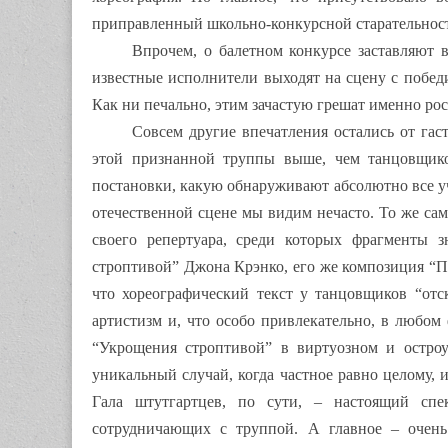
приправленный школьно-конкурсной старательнос
Впрочем, о балетном конкурсе заставляют 
известные исполнители выходят на сцену с победи
Как ни печально, этим зачастую грешат именно ро
Совсем другие впечатления остались от гаст
этой признанной труппы выше, чем танцовщико
постановки, какую обнаруживают абсолютно все у
отечественной сцене мы видим нечасто. То же сам
своего репертуара, среди которых фрагменты 
строптивой” Джона Крэнко, его же композиция “
что хореографический текст у танцовщиков “от
артистизм и, что особо привлекательно, в любом 
“Укрощения строптивой” в виртуозном и остро
уникальный случай, когда частное равно целому, 
Гала штутгартцев, по сути, – настоящий спек
сотрудничающих с труппой. А главное – очень