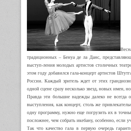
Весн
традиционных – Бенуа де ла Данс, представляющ
выступ-ления молодых артистов столичных театров
этом году добавился гала-концерт артистов Штутг
России. Каждый зритель ждет от этих грандиозн
одной сцене сразу несколько звезд, новых имен, н
Правда эти большие надежды далеко не всегда о
выступления, как концерт, столь же привлекатель
одну программу, нужно еще погрузить их в точны
посложнее, чем собрать икебану, особенно, если уч
Так что качество гала в первую очередь гарант