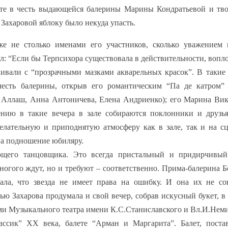
рте в честь выдающейся балерины Марины Кондратьевой и тв
Захаровой яблоку было некуда упасть.
же не столько именами его участников, сколько уважением 
ил: “Если бы Терпсихора существовала в действительности, воп
нивали с “прозрачными мазками акварельных красок”. В такие
 честь балерины, открыв его романтическим “Па де катром”
 Аллаш, Анна Антоничева, Елена Андриенко); его Марина Ви
нию в такие вечера в зале собираются поклонники и друзья
желательную и приподнятую атмосферу как в зале, так и на сц
 а подношение юбиляру.
ющего танцовщика. Это всегда пристальный и придирчивый 
ногого ждут, но и требуют – соответственно. Прима-балерина 
ала, что звезда не имеет права на ошибку. И она их не со
ью Захарова продумала и свой вечер, собрав искусный букет, в
ами Музыкального театра имени К.С.Станиславского и Вл.И.Нем
ассик” ХХ века, балете “Арман и Маргарита”. Балет, поста