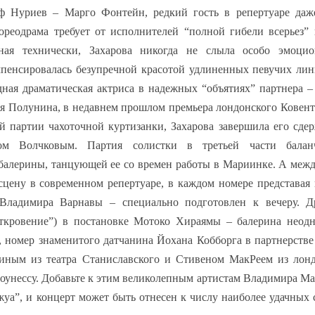
 Нуриев – Марго Фонтейн, редкий гость в репертуаре даж
ореодрама требует от исполнителей “полной гибели всерьез”
ечная технически, Захарова никогда не слыла особо эмоцио
омпенсировалась безупречной красотой удлиненных певучих лин
дная драматическая актриса в надежных “объятиях” партнера –
я Полунина, в недавнем прошлом премьера лондонского Ковент
ой партии чахоточной куртизанки, Захарова завершила его сд
ом Волчковым. Партия солистки в третьей части балан
 балерины, танцующей ее со времен работы в Мариинке. А меж
сцену в современном репертуаре, в каждом номере представая
Владимира Варнавы – специально подготовлен к вечеру. Д
Откровение”) в постановке Мотоко Хираямы – балерина неод
й, номер знаменитого датчанина Йохана Кобборга в партнерстве
иным из театра Станиславского и Стивеном МакРеем из лонд
оунессу. Добавьте к этим великолепным артистам Владимира Ма
уа”, и концерт может быть отнесен к числу наиболее удачных