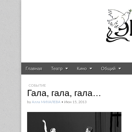
Газета о театре и
Skip to content
Главная
Театр
Кино
Общий
Main menu
Sub menu
СОБЫТИЕ
Гала, гала, гала…
by
Алла МИХАЛЕВА
•
Июн 15, 2013