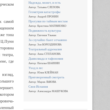
Надежда, может, и есть
орческом
Автор: Татьяна СЛЕПОВА
Геометрия катастрофы
Автор: Андрей ПРОНИН
Прогулки по тайным местам
к самой
Автор: Кристина МАТВИЕНКО
лощением
Подвижность культуры
 же тона
Автор: Евгения Ульман
За случайно бьют отчаянно
 Ц.Пуни
Автор: Зоя БОРОЗДИНОВА
кторовна
Театральный адреналин
Автор: Анна СТЕПАНОВА
 театра,
Дьяволиада и тафономия
ене, где
Автор: Наталья ШАИНЯН
Уход в лес
Автор: Юлия КЛЕЙМАН
взгляд,
Приговоренный смотреть
Большого
Автор: Мария ЛЬВОВА
Своя Испания
вершает.
Автор: Александра МАШУКОВА
 котором
ировича-
вленный