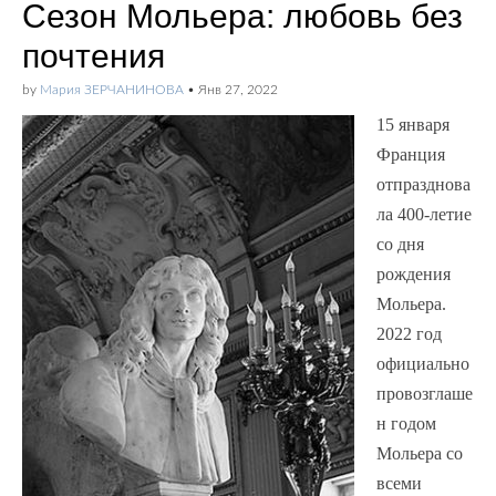
Сезон Мольера: любовь без
почтения
by
Мария ЗЕРЧАНИНОВА
•
Янв 27, 2022
15 января
Франция
отпразднова
ла 400-летие
со дня
рождения
Мольера.
2022 год
официально
провозглаше
н годом
Мольера со
всеми