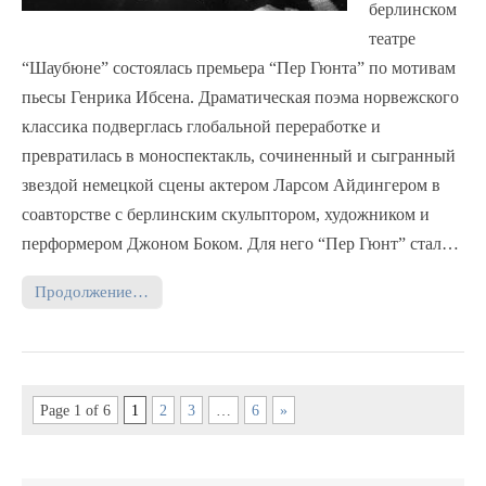
берлинском
театре
“Шаубюне” состоялась премьера “Пер Гюнта” по мотивам
пьесы Генрика Ибсена. Драматическая поэма норвежского
классика подверглась глобальной переработке и
превратилась в моноспектакль, сочиненный и сыгранный
звездой немецкой сцены актером Ларсом Айдингером в
соавторстве с берлинским скульптором, художником и
перформером Джоном Боком. Для него “Пер Гюнт” стал…
Продолжение…
Page 1 of 6
1
2
3
…
6
»