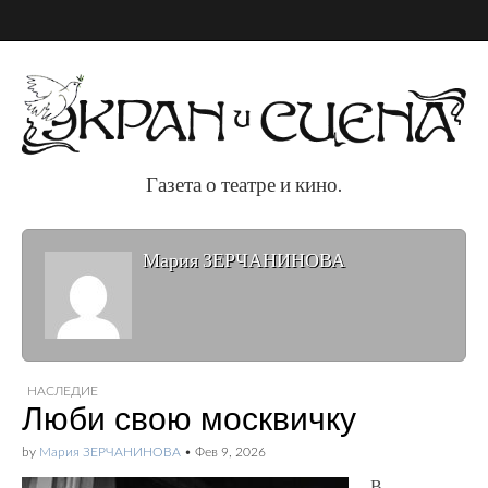
Газета о театре и кино.
Газета о театре и
Мария ЗЕРЧАНИНОВА
кино.
НАСЛЕДИЕ
Люби свою москвичку
by
Мария ЗЕРЧАНИНОВА
•
Фев 9, 2026
В