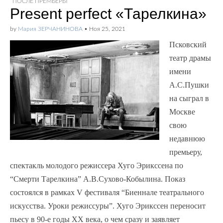
ПОСЛЕ ПРЕМЬЕРЫ
Present perfect «Тарелкина»
by
Мария ЗЕРЧАНИНОВА
•
Ноя 25, 2021
Псковский
театр драмы
имени
А.С.Пушки
на сыграл в
Москве
свою
недавнюю
премьеру,
спектакль молодого режиссера Хуго Эрикссена по
“Смерти Тарелкина” А.В.Сухово-Кобылина. Показ
состоялся в рамках V фестиваля “Биеннале театрального
искусства. Уроки режиссуры”. Хуго Эрикссен переносит
пьесу в 90-е годы XX века, о чем сразу и заявляет