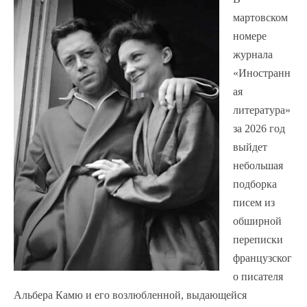
мартовском
номере
журнала
«Иностранн
ая
литература»
за 2026 год
выйдет
небольшая
подборка
писем из
обширной
переписки
французског
о писателя
Альбера Камю и его возлюбленной, выдающейся