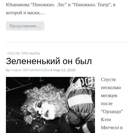
Юхананова “Пиноккио. Лес” и “Пиноккио. Театр”, в
которой и маски,…
Продолжение…
ПОСЛЕ ПРЕМЬЕРЫ
Зелененький он был
by
Мария ЗЕРЧАНИНОВА
•
Мар 13, 2020
Спустя
несколько
месяцев
после
“Орландо”
Кэти
Митчелл в