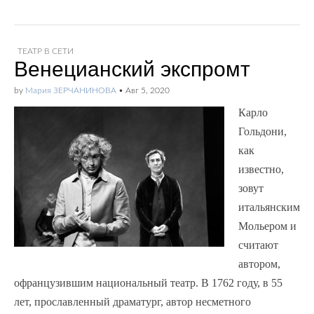
ТЕАТР В СЕТИ
Венецианский экспромт
by
Мария ЗЕРЧАНИНОВА
•
Авг 5, 2020
Карло
Гольдони,
как
известно,
зовут
итальянским
Мольером и
считают
автором,
офранцузившим национальный театр. В 1762 году, в 55
лет, прославленный драматург, автор несметного