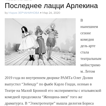
Последнее лацци Арлекина
by
Мария ЗЕРЧАНИНОВА
•
Мар 26, 2020
В
нынешнем
сезоне
комедия
дель арте
стала
театральным
мейнстримо
м. Летом
2019 года во внутреннем дворике РАМТа Олег Долин
выпустил “Зобеиду” по фьябе Карло Гоцци, осенью в
Театре на Малой Бронной его эксперименты с итальянской
комедией продолжила “Женщина-змея” того же
драматурга. В “Электротеатре” вышла дилогия Бориса