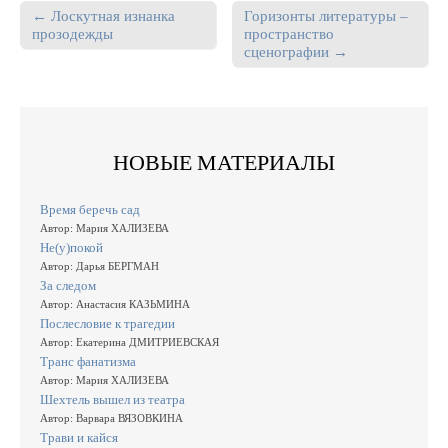
← Лоскутная изнанка
Горизонты литературы –
Post navigation
прозодежды
пространство
сценографии →
НОВЫЕ МАТЕРИАЛЫ
Время беречь сад
Автор: Мария ХАЛИЗЕВА
Не(у)покой
Автор: Дарья БЕРГМАН
За следом
Автор: Анастасия КАЗЬМИНА
Послесловие к трагедии
Автор: Екатерина ДМИТРИЕВСКАЯ
Транс фанатизма
Автор: Мария ХАЛИЗЕВА
Шехтель вышел из театра
Автор: Варвара ВЯЗОВКИНА
Трави и кайся