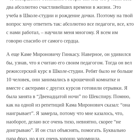
два абсолютно счастливейших времени в жизни. Это
учеба в Школе-студии и рождение дочки. Поэтому на твой
вопрос хочу ответить так: абсолютно все педагоги, все, кто
с нами работал, – научили меня многому. Я всем им
говорю спасибо от самого сердца.
А еще Каме Мироновичу Гинкасу. Наверное, он удивился
бы, узнав, что я считаю его своим педагогом. Тогда он вел
режиссерский курс в Школе-студии. Ребят было не больше
10 человек, они занимались в крошечной комнатке и
вместе с актерами с других курсов готовили отрывки. Я
была занята в “Двенадцатой ночи” по Шекспиру. Помню,
как на одной из репетиций Кама Миронович сказал: “она
наигрывает”. Я замерла, потому что мне казалось, что,
наоборот, делаю все очень тихо, невнятно, скорее “не
доигрываю”. И он стал объяснять, помогать. Буквально
пара фраз, но я их очень хорошо запомнила.