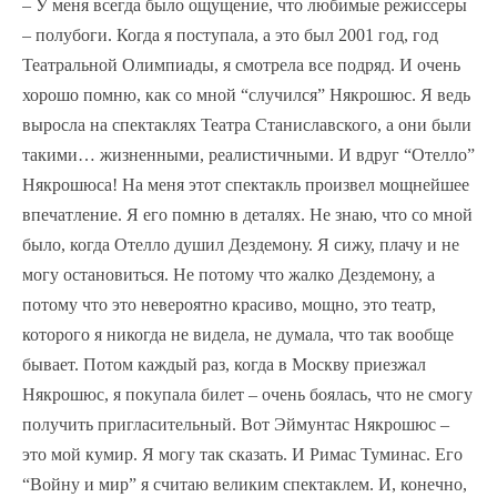
– У меня всегда было ощущение, что любимые режиссеры
– полубоги. Когда я поступала, а это был 2001 год, год
Театральной Олимпиады, я смотрела все подряд. И очень
хорошо помню, как со мной “случился” Някрошюс. Я ведь
выросла на спектаклях Театра Станиславского, а они были
такими… жизненными, реалистичными. И вдруг “Отелло”
Някрошюса! На меня этот спектакль произвел мощнейшее
впечатление. Я его помню в деталях. Не знаю, что со мной
было, когда Отелло душил Дездемону. Я сижу, плачу и не
могу остановиться. Не потому что жалко Дездемону, а
потому что это невероятно красиво, мощно, это театр,
которого я никогда не видела, не думала, что так вообще
бывает. Потом каждый раз, когда в Москву приезжал
Някрошюс, я покупала билет – очень боялась, что не смогу
получить пригласительный. Вот Эймунтас Някрошюс –
это мой кумир. Я могу так сказать. И Римас Туминас. Его
“Войну и мир” я считаю великим спектаклем. И, конечно,