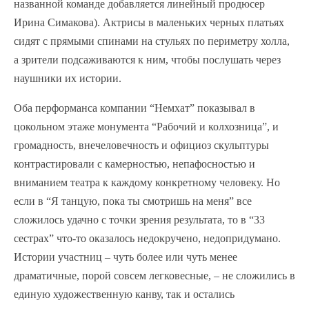
названной команде добавляется линейный продюсер
Ирина Симакова). Актрисы в маленьких черных платьях
сидят с прямыми спинами на стульях по периметру холла,
а зрители подсаживаются к ним, чтобы послушать через
наушники их истории.
Оба перформанса компании “Немхат” показывал в
цокольном этаже монумента “Рабочий и колхозница”, и
громадность, внечеловечность и официоз скульптуры
контрастировали с камерностью, непафосностью и
вниманием театра к каждому конкретному человеку. Но
если в “Я танцую, пока ты смотришь на меня” все
сложилось удачно с точки зрения результата, то в “33
сестрах” что-то оказалось недокручено, недопридумано.
Истории участниц – чуть более или чуть менее
драматичные, порой совсем легковесные, – не сложились в
единую художественную канву, так и остались