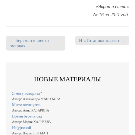
«Экран и сцена»
№ 16 за 2021 год
.
← Бергман в шести
И «Титаник» плывет →
Post navigation
очерках
НОВЫЕ МАТЕРИАЛЫ
Я могу говорить?
Автор: Александра МАШУКОВА
Мифология улиц
Автор: Анна КАЗАРИНА
Время беречь сад
Автор: Мария ХАЛИЗЕВА
Не(у)покой
Автор: Дарья БЕРГМАН