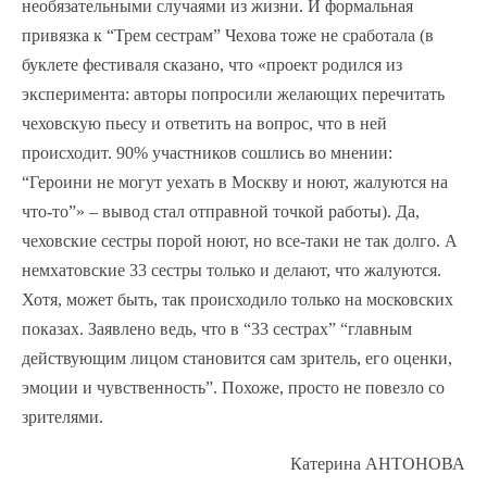
необязательными случаями из жизни. И формальная
привязка к “Трем сестрам” Чехова тоже не сработала (в
буклете фестиваля сказано, что «проект родился из
эксперимента: авторы попросили желающих перечитать
чеховскую пьесу и ответить на вопрос, что в ней
происходит. 90% участников сошлись во мнении:
“Героини не могут уехать в Москву и ноют, жалуются на
что-то”» – вывод стал отправной точкой работы). Да,
чеховские сестры порой ноют, но все-таки не так долго. А
немхатовские 33 сестры только и делают, что жалуются.
Хотя, может быть, так происходило только на московских
показах. Заявлено ведь, что в “33 сестрах” “главным
действующим лицом становится сам зритель, его оценки,
эмоции и чувственность”. Похоже, просто не повезло со
зрителями.
Катерина АНТОНОВА