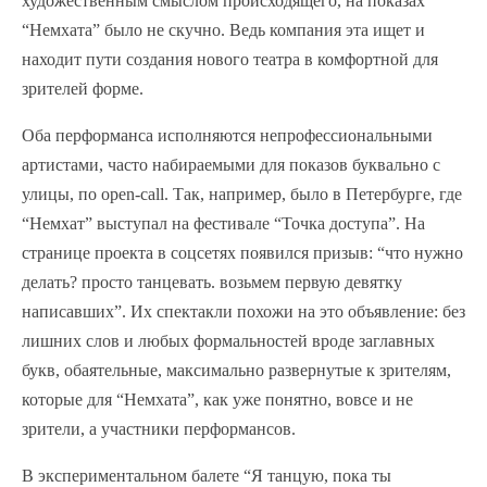
художественным смыслом происходящего, на показах
“Немхата” было не скучно. Ведь компания эта ищет и
находит пути создания нового театра в комфортной для
зрителей форме.
Оба перформанса исполняются непрофессиональными
артистами, часто набираемыми для показов буквально с
улицы, по open-call. Так, например, было в Петербурге, где
“Немхат” выступал на фестивале “Точка доступа”. На
странице проекта в соцсетях появился призыв: “что нужно
делать? просто танцевать. возьмем первую девятку
написавших”. Их спектакли похожи на это объявление: без
лишних слов и любых формальностей вроде заглавных
букв, обаятельные, максимально развернутые к зрителям,
которые для “Немхата”, как уже понятно, вовсе и не
зрители, а участники перформансов.
В экспериментальном балете “Я танцую, пока ты