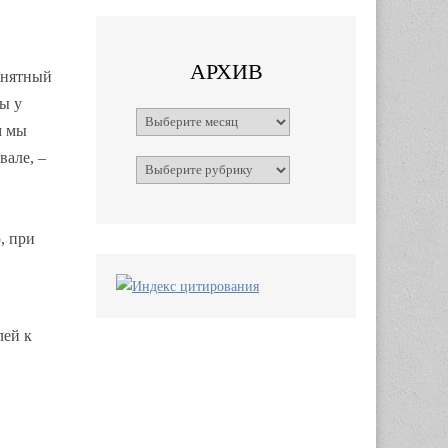
АРХИВ
внятный
ы у
Архивы
м мы
вале, –
Рубрики
, при
лей к