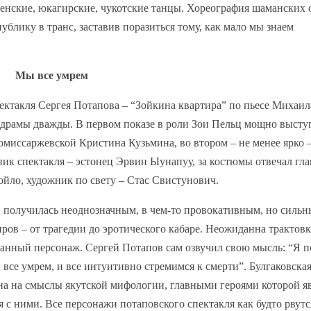
енские, юкагирские, чукотские танцы. Хореография шаманских 
ублику в транс, заставив поразиться тому, как мало мы знаем
Мы все умрем
ектакля Сергея Потапова – “Зойкина квартира” по пьесе Михаил
ра драмы дважды. В первом показе в роли Зои Пельц мощно высту
омиссаржевской Кристина Кузьмина, во втором – не менее ярко 
ик спектакля – эстонец Эрвин Ыунапуу, за костюмы отвечал гл
йло, художник по свету – Стас Свистунович.
, получилась неоднозначным, в чем-то провокативным, но силь
ров – от трагедии до эротического кабаре. Неожиданна трактовк
манный персонаж. Сергей Потапов сам озвучил свою мысль: “Я п
 все умрем, и все интуитивно стремимся к смерти”. Булгаковска
ена на смыслы якутской мифологии, главными героями которой я
с ними. Все персонажи потаповского спектакля как будто рвутс