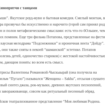
инопритчи с танцами
ши”. Якутское роуд-муви и бытовая комедия. Смелый монтаж, 
ра прозвучал бы искусственно и нарочито (герой сам принял род
н и полон метафизическими смыслами: есть что-то бОльшее, че
них помним. Еще три фильма Потапова, представленные на фести
т-хаусная мелодрама “Подснежники” и ироничная лента “Дойду”.
, они также сняты в некоей “шаманской” эстетике. Потапов
болезнь детей, одиночество стариков) с жестокой настойчивостью
, дающим понять: во всем есть смысл.
актрисы Валентины Романовой-Чыскыырай (она получила на
ильм “Пугало”) назывался “Женщина – Sakha”, отсылая слушате
вый синтез джаза, рок-музыки, древних якутских песнопений,
л завораживающе, совсем как ритуальный песенный обряд.
Псков театрализованное представление “Моя любимая Родина.