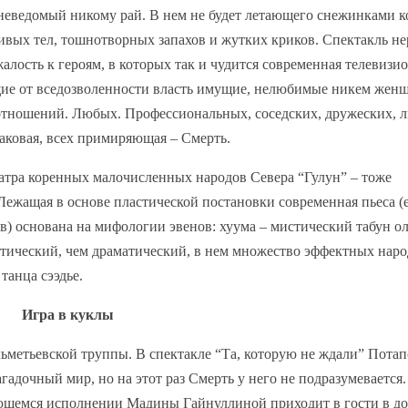
В неведомый никому рай. В нем не будет летающего снежинками к
ивых тел, тошнотворных запахов и жутких криков. Спектакль н
лость к героям, в которых так и чудится современная телевизи
щие от вседозволенности власть имущие, нелюбимые никем жен
отношений. Любых. Профессиональных, соседских, дружеских, 
наковая, всех примиряющая – Смерть.
атра коренных малочисленных народов Севера “Гулун” – тоже
ежащая в основе пластической постановки современная пьеса (е
) основана на мифологии эвенов: хуума – мистический табун ол
тический, чем драматический, в нем множество эффектных нар
танца сээдье.
Игра в куклы
льметьевской труппы. В спектакле “Та, которую не ждали” Пота
гадочный мир, но на этот раз Смерть у него не подразумевается.
ающемся исполнении Мадины Гайнуллиной приходит в гости в до