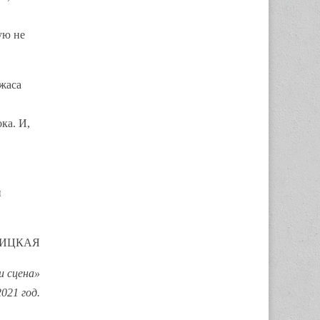
ую не
жаса
ка. И,
й
ВИЦКАЯ
и сцена»
021 год.