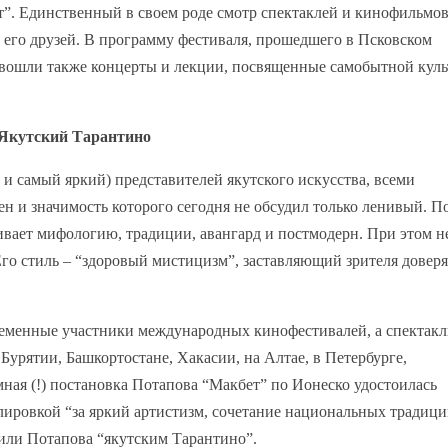
”. Единственный в своем роде смотр спектаклей и кинофильмо
и его друзей. В программу фестиваля, прошедшего в Псковском
вошли также концерты и лекции, посвященные самобытной куль
Якутский Тарантино
 и самый яркий) представителей якутского искусства, всеми
н и значимость которого сегодня не обсудил только ленивый. П
ивает мифологию, традиции, авангард и постмодерн. При этом н
го стиль – “здоровый мистицизм”, заставляющий зрителя доверя
ременные участники международных кинофестивалей, а спектакл
 Бурятии, Башкортостане, Хакасии, на Алтае, в Петербурге,
ная (!) постановка Потапова “Макбет” по Ионеско удостоилась
лировкой “за яркий артистизм, сочетание национальных традици
тили Потапова “якутским Тарантино”.