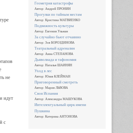
Геометрия катастрофы
в
Автор: Андрей ПРОНИН
Прогулки по тайным местам
туре
Автор: Кристина МАТВИЕНКО
Подвижность культуры
Автор: Евгения Ульман
За случайно бьют отчаянно
Автор: Зоя БОРОЗДИНОВА
Театральный адреналин
Автор: Анна СТЕПАНОВА
Дьяволиада и тафономия
отапов
Автор: Наталья ШАИНЯН
е
Уход в лес
Автор: Юлия КЛЕЙМАН
ть не
Приговоренный смотреть
Автор: Мария ЛЬВОВА
Своя Испания
и идут
Автор: Александра МАШУКОВА
Интеллектуальный цирк имени
Пушкина
Автор: Катерина АНТОНОВА
й с