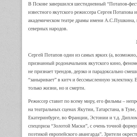
В Пскове завершился шестидневный “Потапов-фест
известного якутского режиссера Сергея Потапова 
академическом театре драмы имени А.С.Пушкина, 
северных народов.
Сергей Потапов один из самых ярких (а, возможно,
признанный родоначальник якутского кино, феноме
не признает трендов, дерзко и парадоксально смеш
“заныривает” в китч и бессмысленную эклектику. Е
только жизни, но и смерти.
Режиссер ставит по всему миру, его фильмы – неп
на театральных сценах Якутии, Татарстана, в Туве,
Екатеринбурге, во Франции, Эстонии и т.д. Диплом
спецприза “Золотой Маски”, с очень точной форму
поэтикой европейского авангарда”. Зрители окрес