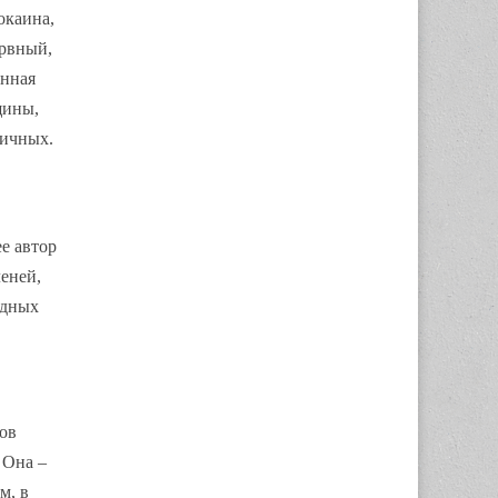
окаина,
ервный,
онная
щины,
личных.
е автор
еней,
одных
пов
 Она –
м, в