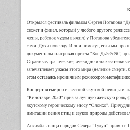
К
Открылся фестиваль фильмом Сергея Потапова “Ды
сюжет и финал, который у любого другого режиссе
жены, ребенок чудом выжил) у Потапова убедителе
сами. Духи повсюду. И они помогут, если мы про 
документально-игровая притча “Бог Дьёсёгёй”, ар
Странные, трагические, очевидно иносказательные
запечатлевает ужасы этого мира (нелепые смерти, 
этом оставаясь ироничным режиссером-метафизиком
Концерт всемирно известной якутской певицы и 
“Кинотавре-2020” приз за лучшую женскую роль, ф
якутскому героическому эпосу “Олонхо”. Причудли
имитации пения птиц и звуков природы действова
Ансамбль танца народов Севера “Гулун” привез в 