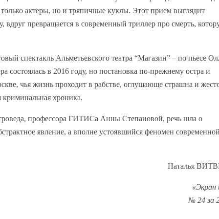
е только актеры, но и тряпичные куклы. Этот прием выглядит
у, вдруг превращается в современный триллер про смерть, котор
овый спектакль Альметьевского театра “Магазин” – по пьесе Ол
 состоялась в 2016 году, но постановка по-прежнему остра и
скве, чья жизнь проходит в рабстве, оглушающе страшна и жесто
ая криминальная хроника.
троведа, профессора ГИТИСа Анны Степановой, речь шла о
 абстрактное явление, а вполне устоявшийся феномен современно
Наталья ВИТ
«Экран 
№ 24 за 2