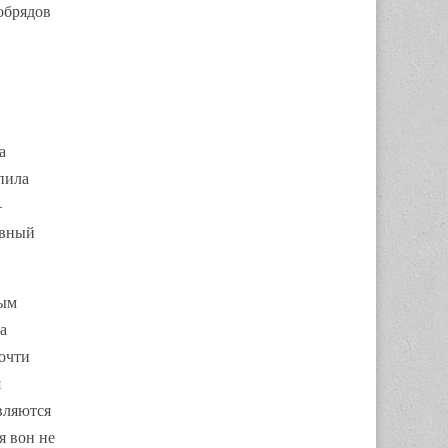
обрядов
а
пила
–
авный
ным
а
очти
я
вляются
я вон не