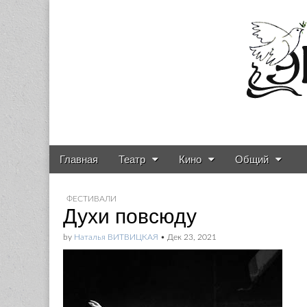
Газета о театре и
Skip to content
Главная
Театр
Кино
Общий
Main menu
Sub menu
ФЕСТИВАЛИ
Духи повсюду
by
Наталья ВИТВИЦКАЯ
•
Дек 23, 2021