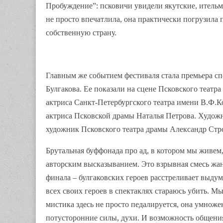
Пробуждение”: псковичи увидели якутские, ительм
не просто впечатлила, она практически погрузила п
собственную страну.
Главным же событием фестиваля стала премьера сп
Булгакова. Ее показали на сцене Псковского теат
актриса Санкт-Петербургского театра имени В.Ф.К
актриса Псковской драмы Наталья Петрова. Художн
художник Псковского театра драмы Александр Стро
Брутальная буффонада про ад, в котором мы живем
авторским высказыванием. Это взрывная смесь жан
финала – булгаковских героев расстреливает выду
всех своих героев в спектаклях стараюсь убить. Мы
мистика здесь не просто педалируется, она умнож
потусторонние силы, духи. И возможность общения 