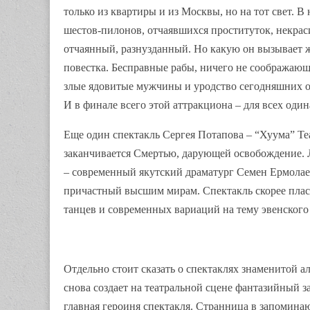
только из квартиры и из Москвы, но на тот свет. 
шестов-пилонов, отчаявшихся проституток, некрас
отчаянный, разнузданный. Но какую он вызывает жа
повестка. Бесправные рабы, ничего не соображаю
злые ядовитые мужчины и уродство сегодняшних 
И в финале всего этой аттракциона – для всех оди
Еще один спектакль Сергея Потапова – “Хуума” Те
заканчивается Смертью, дарующей освобождение. Л
– современный якутский драматург Семен Ермолаев
причастный высшим мирам. Спектакль скорее плас
танцев и современных вариаций на тему эвенского 
Отдельно стоит сказать о спектаклях знаменитой а
снова создает на театральной сцене фантазийный за
главная героиня спектакля. Странница в запомин