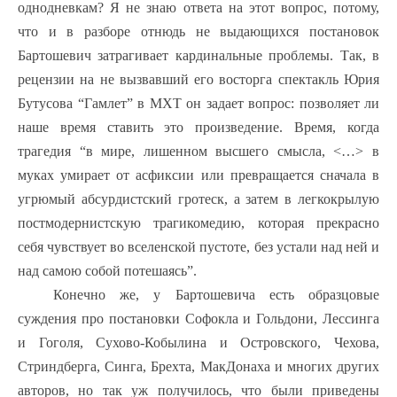
однодневкам? Я не знаю ответа на этот вопрос, потому,
что и в разборе отнюдь не выдающихся постановок
Бартошевич затрагивает кардинальные проблемы. Так, в
рецензии на не вызвавший его восторга спектакль Юрия
Бутусова “Гамлет” в МХТ он задает вопрос: позволяет ли
наше время ставить это произведение. Время, когда
трагедия “в мире, лишенном высшего смысла, <…> в
муках умирает от асфиксии или превращается сначала в
угрюмый абсурдистский гротеск, а затем в легкокрылую
постмодернистскую трагикомедию, которая прекрасно
себя чувствует во вселенской пустоте, без устали над ней и
над самою собой потешаясь”.
Конечно же, у Бартошевича есть образцовые
суждения про постановки Софокла и Гольдони, Лессинга
и Гоголя, Сухово-Кобылина и Островского, Чехова,
Стриндберга, Синга, Брехта, МакДонаха и многих других
авторов, но так уж получилось, что были приведены