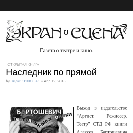
Газета о театре и кино.
Газета о театре и
ОТКРЫТАЯ КНИГА
Наследник по прямой
кино.
by
Видас СИЛЮНАС
•
Апр 19, 2013
Выход в издательстве
“Артист. Режиссер.
Театр” СТД РФ книги
Алексея Бартошевича