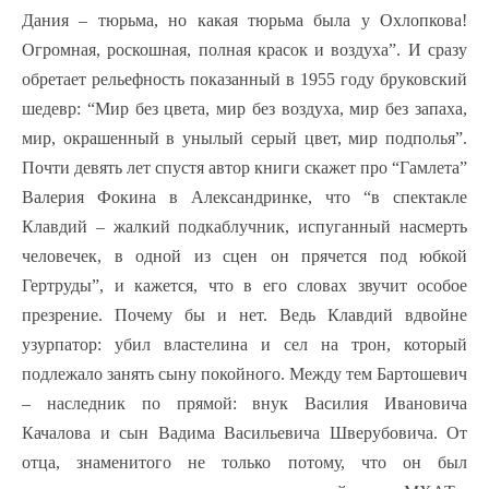
Дания – тюрьма, но какая тюрьма была у Охлопкова!
Огромная, роскошная, полная красок и воздуха”. И сразу
обретает рельефность показанный в 1955 году бруковский
шедевр: “Мир без цвета, мир без воздуха, мир без запаха,
мир, окрашенный в унылый серый цвет, мир подполья”.
Почти девять лет спустя автор книги скажет про “Гамлета”
Валерия Фокина в Александринке, что “в спектакле
Клавдий – жалкий подкаблучник, испуганный насмерть
человечек, в одной из сцен он прячется под юбкой
Гертруды”, и кажется, что в его словах звучит особое
презрение. Почему бы и нет. Ведь Клавдий вдвойне
узурпатор: убил властелина и сел на трон, который
подлежало занять сыну покойного. Между тем Бартошевич
– наследник по прямой: внук Василия Ивановича
Качалова и сын Вадима Васильевича Шверубовича. От
отца, знаменитого не только потому, что он был