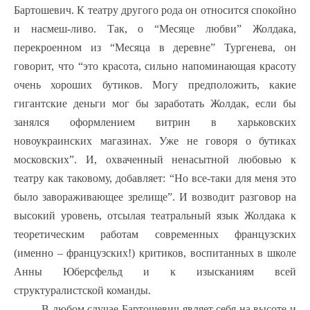
Бартошевич. К театру другого рода он относится спокойно
и насмеш-ливо. Так, о “Месяце любви” Жолдака,
перекроенном из “Месяца в деревне” Тургенева, он
говорит, что “это красота, сильно напоминающая красоту
очень хороших бутиков. Могу предположить, какие
гигантские деньги мог бы заработать Жолдак, если бы
занялся оформлением витрин в харьковских
новоукраинских магазинах. Уже не говоря о бутиках
московских”. И, охваченный ненасытной любовью к
театру как таковому, добавляет: “Но все-таки для меня это
было завораживающее зрелище”. И возводит разговор на
высокий уровень, отсылая театральный язык Жолдака к
теоретическим работам современных французских
(именно – французских!) критиков, воспитанных в школе
Анны Юберсфельд и к изысканиям всей
структуралистской команды.
В любом случае Бартошевич являет себя на высоте и