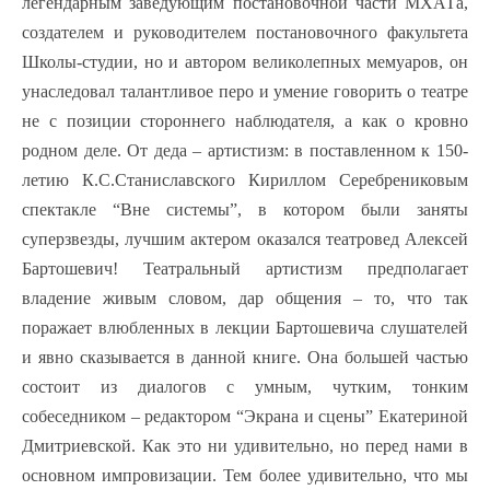
легендарным заведующим постановочной части МХАТа,
создателем и руководителем постановочного факультета
Школы-студии, но и автором великолепных мемуаров, он
унаследовал талантливое перо и умение говорить о театре
не с позиции стороннего наблюдателя, а как о кровно
родном деле. От деда – артистизм: в поставленном к 150-
летию К.С.Станиславского Кириллом Серебрениковым
спектакле “Вне системы”, в котором были заняты
суперзвезды, лучшим актером оказался театровед Алексей
Бартошевич! Театральный артистизм предполагает
владение живым словом, дар общения – то, что так
поражает влюбленных в лекции Бартошевича слушателей
и явно сказывается в данной книге. Она большей частью
состоит из диалогов с умным, чутким, тонким
собеседником – редактором “Экрана и сцены” Екатериной
Дмитриевской. Как это ни удивительно, но перед нами в
основном импровизации. Тем более удивительно, что мы