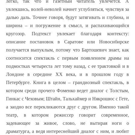
легко, так что и газетный читатель увлечется. А
увлекшись, волей-неволей начнет углубляться, чувствуя за
далью даль. Точнее говоря, будут затягивать и глубина, и
ширина – и погружение в смысл, и распахивающийся
кругозор. Подтекст увлекает благодаря контексту:
описание постановок в Саратове или Новосибирске
получается выпуклым, потому что Бартошевич знает, как
соотносится спектакль с первым появлением драмы на
подмостках четыреста лет тому назад, с ее трактовкой и в
Лондоне в середине ХХ века, и в прошлом году в
Петербурге. Книга в целом – грандиозный спектакль, в
котором среди прочего Фоменко ведет диалог с Толстым,
Гинкас с Чеховым; Штайн, Тальхаймер и Някрошюс с Гете,
а заодно все перекликаются друг с другом. Именно такой
театр, в котором режиссер говорит современное,
задевающее за живое, слово, не вытирая ноги о
драматурга, а ведя интереснейший диалог с ним, и любит