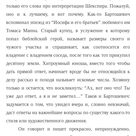
только его слова про интерпретации Шекспира. Пожалуй,
оно и к лучшему, и вот почему. Как-то Бартошевич
вспоминал эпизод из “Иосифа и его братьев” любимого им
Томаса Манна. Старый купец, в услужение к которому
попал библейский герой, называет размеры своего и
чужого участка и спрашивает, как соотносится его
владение с владением соседа, после того как тот прикупил
десятину земли. Хитроумный юноша, вместо того чтобы
дать прямой ответ, начинает вроде бы не относящийся к
делу рассказ и походя называет искомые числа. Хозяину
только и остается, что воскликнуть: “Ах, вот оно что! Ты
уже дал ответ, а я и не заметил…” Таков и Бартошевич:
задумается о том, что увидел вчера и, словно невзначай,
даст ответы на важнейшие вопросы по существу какого-то
стиля или художественного движения.
Он говорит и пишет прекрасно, непринужденно,