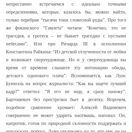
непрестанно встречаемся с идеально точными
определениями, которые, казалось бы, можно найти,
только перебрав “тысячи тонн словесной руды”. Про того
же фокинского “Гамлета” читаем: “Конечно, это не
трагедия, а гротеск – не бывает трагедии с пустыми
небесами”. Или про Ричарда III в исполнении
Константина Райкина: “Из детской отлученности от любви
и возникает сверхчудовище. Но и у сверхчудовища вы
время от времени слышите эту интонацию обиды,
детского одинокого плача”. Вспоминается, как Луис
Бунюэль на вопрос журналиста: “Как вы ищете лучший
кадр?” ответил: “Я его не ищу, я сразу нахожу”.
Бартошевич без пристрелки бьет в десятку. Впрочем,
подобное сравнение хромает: Алексей Вадимович
совершенно не может ударить наотмашь, наповал. Он,
напротив, готов по природной склонности поддержать и
приласкать любого. Даже откликаясь на то, что ему не по