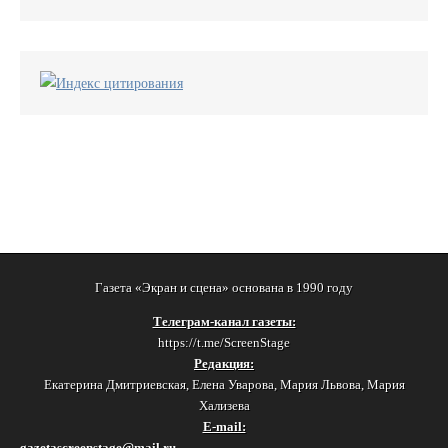
Газета «Экран и сцена» основана в 1990 году
Телеграм-канал газеты:
https://t.me/ScreenStage
Редакция:
Екатерина Дмитриевская, Елена Уварова, Мария Львова, Мария
Хализева
E-mail:
gazetascreenstage@mail.ru