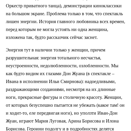
Оркестр приватного танца), демонстрации киноклассики
на большом экране. Проблема только в том, что спектакль
лишен энергии. История главного любовника всех времен,
перед которым не могла устоять ни одна женщина,
изложена так, будто рассказчик сейчас заснет.
Энергия тут в наличии только у женщин, причем
разрушительная: энергия тотального несчастья,
неустроенности, недолюбленности, озлобленности. Мы
как будто видим их глазами Дон Жуана (в спектакле –
Ивана в исполнении Ильи Смирнова): надоедливыми,
раздражающими созданиями, несмотря на их длинные
ноги, прекрасные фигуры и столичную красоту. Женщин,
от которых безуспешно пытается не убежать (какое там! он
и ходит-то, еле передвигая ноги), но уползти Иван-Дон
Жуан, играют Мария Луговая, Арина Борисова и Илона
Борисова. Героини подолгу и в подробностях делятся