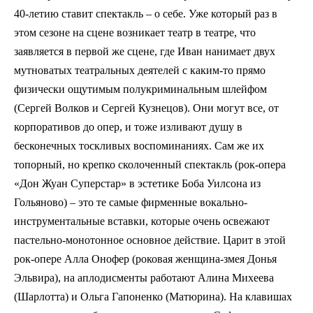
40-летию ставит спектакль – о себе. Уже который раз в
этом сезоне на сцене возникает театр в театре, что
заявляется в первой же сцене, где Иван нанимает двух
мутноватых театральных деятелей с каким-то прямо
физически ощутимым полукриминальным шлейфом
(Сергей Волков и Сергей Кузнецов). Они могут все, от
корпоративов до опер, и тоже изливают душу в
бесконечных тоскливых воспоминаниях. Сам же их
топорный, но крепко сколоченный спектакль (рок-опера
«Дон Жуан Суперстар» в эстетике Боба Уилсона из
Гольяново) – это те самые фирменные вокально-
инструментальные вставки, которые очень освежают
пастельно-монотонное основное действие. Царит в этой
рок-опере Алла Онофер (роковая женщина-змея Донья
Эльвира), на аплодисменты работают Алина Михеева
(Шарлотта) и Ольга Гапоненко (Матюрина). На клавишах