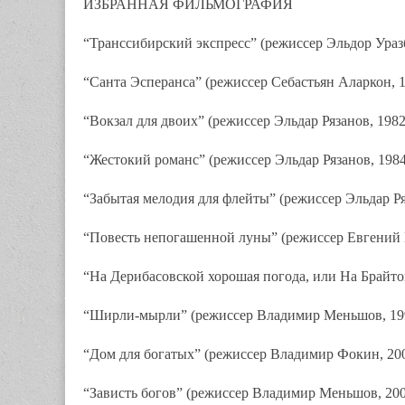
ИЗБРАННАЯ ФИЛЬМОГРАФИЯ
“Транссибирский экспресс” (режиссер Эльдор Уразб
“Санта Эсперанса” (режиссер Себастьян Аларкон, 
“Вокзал для двоих” (режиссер Эльдар Рязанов, 1982
“Жестокий романс” (режиссер Эльдар Рязанов, 1984
“Забытая мелодия для флейты” (режиссер Эльдар Ря
“Повесть непогашенной луны” (режиссер Евгений 
“На Дерибасовской хорошая погода, или На Брайто
“Ширли-мырли” (режиссер Владимир Меньшов, 19
“Дом для богатых” (режиссер Владимир Фокин, 20
“Зависть богов” (режиссер Владимир Меньшов, 200