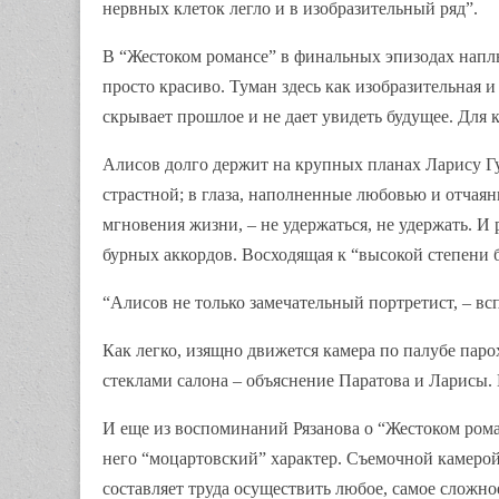
нервных клеток легло и в изобразительный ряд”.
В “Жестоком романсе” в финальных эпизодах наплыв
просто красиво. Туман здесь как изобразительная 
скрывает прошлое и не дает увидеть будущее. Для к
Алисов долго держит на крупных планах Ларису Гузе
страстной; в глаза, наполненные любовью и отчаяни
мгновения жизни, – не удержаться, не удержать. И 
бурных аккордов. Восходящая к “высокой степени б
“Алисов не только замечательный портретист, – всп
Как легко, изящно движется камера по палубе паро
стеклами салона – объяснение Паратова и Ларисы.
И еще из воспоминаний Рязанова о “Жестоком ром
него “моцартовский” характер. Съемочной камерой 
составляет труда осуществить любое, самое сложн