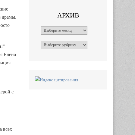
ские
АРХИВ
е драмы,
росто
Архивы
Рубрики
и!”
ая Елена
нация
мерой с
о
а всех