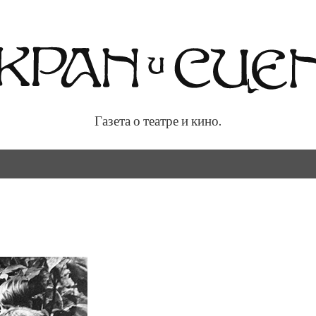
Газета о театре и кино.
 кино.