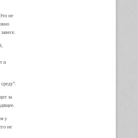
Это не
ловно
завесе.
й,
т и
 среду”.
дит за
одящее.
ом у
его не