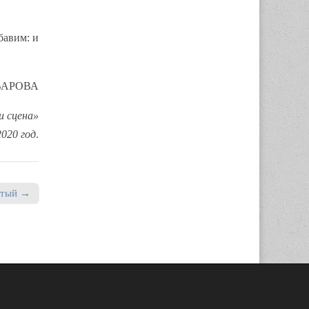
бавим: и
УВАРОВА
и сцена»
2020 год
.
атый →