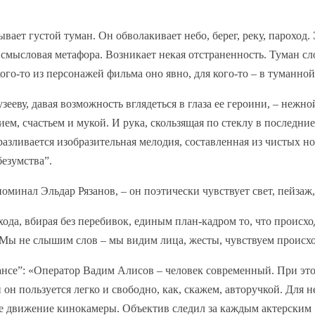
ает густой туман. Он обволакивает небо, берег, реку, пароход. 
и смысловая метафора. Возникает некая отстраненность. Туман с
ого-то из персонажей фильма оно явно, для кого-то – в туманной 
еву, давая возможность вглядеться в глаза ее героини, – нежно
ем, счастьем и мукой. И рука, скользящая по стеклу в последние
разливается изобразительная мелодия, составленная из чистых но
езумства”.
оминал Эльдар Рязанов, – он поэтически чувствует свет, пейзаж,
хода, вбирая без перебивок, единым план-кадром то, что происхо
 Мы не слышим слов – мы видим лица, жесты, чувствуем происх
ансе”: «Оператор Вадим Алисов – человек современный. При эт
он пользуется легко и свободно, как, скажем, авторучкой. Для н
ое движение кинокамеры. Объектив следил за каждым актерским