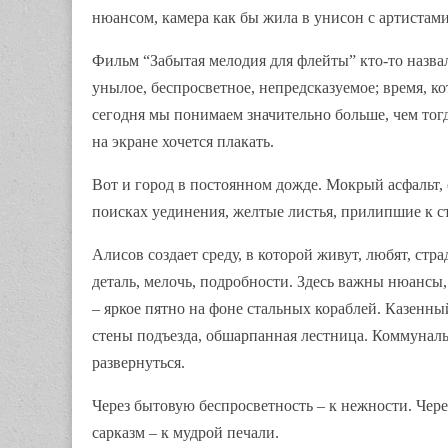
нюансом, камера как бы жила в унисон с артиста
Фильм “Забытая мелодия для флейты” кто-то назвал
унылое, беспросветное, непредсказуемое; время, ко
сегодня мы понимаем значительно больше, чем тогд
на экране хочется плакать.
Вот и город в постоянном дожде. Мокрый асфальт, 
поисках уединения, желтые листья, прилипшие к с
Алисов создает среду, в которой живут, любят, стр
деталь, мелочь, подробности. Здесь важны нюансы,
– яркое пятно на фоне стальных кораблей. Казенны
стены подъезда, обшарпанная лестница. Коммунальн
развернуться.
Через бытовую беспросветность – к нежности. Чере
сарказм – к мудрой печали.