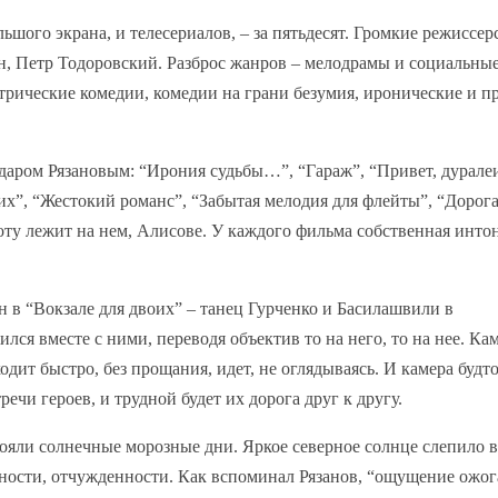
шого экрана, и телесериалов, – за пятьдесят. Громкие режиссер
н, Петр Тодоровский. Разброс жанров – мелодрамы и социальны
трические комедии, комедии на грани безумия, иронические и п
даром Рязановым: “Ирония судьбы…”, “Гараж”, “Привет, дурале
х”, “Жестокий романс”, “Забытая мелодия для флейты”, “Дорог
боту лежит на нем, Алисове. У каждого фильма собственная инто
н в “Вокзале для двоих” – танец Гурченко и Басилашвили в
лся вместе с ними, переводя объектив то на него, то на нее. Ка
дит быстро, без прощания, идет, не оглядываясь. И камера будт
ечи героев, и трудной будет их дорога друг к другу.
ояли солнечные морозные дни. Яркое северное солнце слепило в
ности, отчужденности. Как вспоминал Рязанов, “ощущение ожог