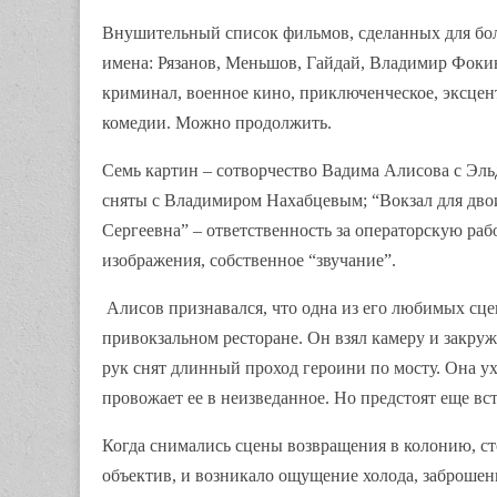
Внушительный список фильмов, сделанных для боль
имена: Рязанов, Меньшов, Гайдай, Владимир Фоки
криминал, военное кино, приключенческое, эксцен
комедии. Можно продолжить.
Семь картин – сотворчество Вадима Алисова с Эль
сняты с Владимиром Нахабцевым; “Вокзал для двои
Сергеевна” – ответственность за операторскую ра
изображения, собственное “звучание”.
Алисов признавался, что одна из его любимых сце
привокзальном ресторане. Он взял камеру и закружи
рук снят длинный проход героини по мосту. Она ухо
провожает ее в неизведанное. Но предстоят еще встр
Когда снимались сцены возвращения в колонию, ст
объектив, и возникало ощущение холода, заброшен