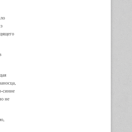
ыло
из
одящего
в
дая
ианосца,
о-синие
но не
ию,