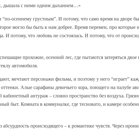
ми, дышала с ними одним дыханием…»
 “по-осеннему грустным”. И потому, что само время на дворе б
торое могло бы быть к нам добрее. Время перемен, про которые 
а. И потому, что любовь не состоялась. И потому, что от происх
спешащие прохожие, осенний лес, где пытаются затеряться двое 
теклу автомобиля.
адают, мечтают персонажи фильма, и поэтому у него “играет” каж
 оттенки. Алые сарафаны девичьего хора, поющего на палубе ав
й кабинетный антураж – словно пространство без воздуха. Грязн
ый быт. Комната в коммуналке, где тесновато, и камере особен
з абсурдность происходящего – к романтике чувств. Через ирон