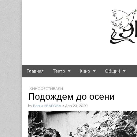
Газета о театре и
Skip to content
Главная
Театр
Кино
Общий
Main menu
Sub menu
КИНОФЕСТИВАЛИ
Подождем до осени
by
Елена УВАРОВА
•
Апр 23, 2020