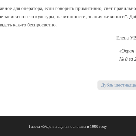
авное для оператора, если говорить примитивно, свет правильно
ое зависит от его культуры, начитанности, знания живописи”. До
глядеть как-то беспросветно.
Елена 
«Экран 
№ 8 за 
Дубль шестнадц
Газета «Экран и сцена» основана в 1990 году