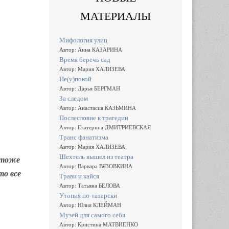
МАТЕРИАЛЫ
Мифология улиц
Автор: Анна КАЗАРИНА
Время беречь сад
Автор: Мария ХАЛИЗЕВА
Не(у)покой
Автор: Дарья БЕРГМАН
За следом
Автор: Анастасия КАЗЬМИНА
Послесловие к трагедии
Автор: Екатерина ДМИТРИЕВСКАЯ
Транс фанатизма
Автор: Мария ХАЛИЗЕВА
Шехтель вышел из театра
 тоже
Автор: Варвара ВЯЗОВКИНА
то все
Трави и кайся
Автор: Татьяна БЕЛОВА
Утопия по-татарски
Автор: Юлия КЛЕЙМАН
Музей для самого себя
Автор: Кристина МАТВИЕНКО