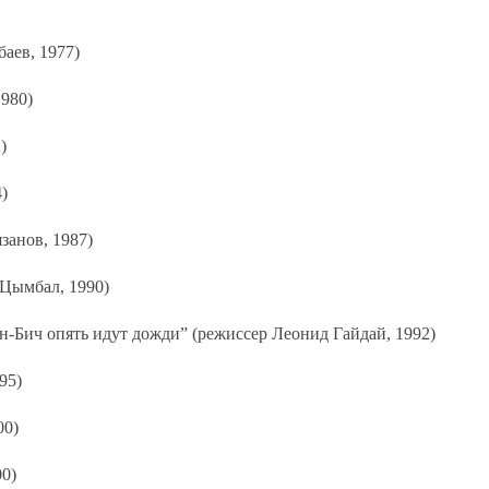
аев, 1977)
1980)
)
)
занов, 1987)
Цымбал, 1990)
н-Бич опять идут дожди” (режиссер Леонид Гайдай, 1992)
95)
00)
0)