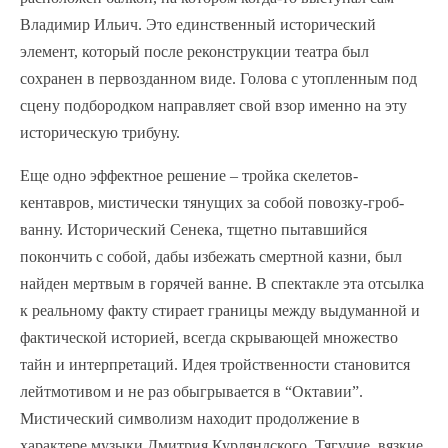
Владимир Ильич. Это единственный исторический
элемент, который после реконструкции театра был
сохранен в первозданном виде. Голова с утопленным под
сцену подбородком направляет свой взор именно на эту
историческую трибуну.
Еще одно эффектное решение – тройка скелетов-
кентавров, мистически тянущих за собой повозку-гроб-
ванну. Исторический Сенека, тщетно пытавшийся
покончить с собой, дабы избежать смертной казни, был
найден мертвым в горячей ванне. В спектакле эта отсылка
к реальному факту стирает границы между выдуманной и
фактической историей, всегда скрывающей множество
тайн и интерпретаций. Идея тройственности становится
лейтмотивом и не раз обыгрывается в “Октавии”.
Мистический символизм находит продолжение в
характере музыки Дмитрия Курляндского. Тягучие, вязкие