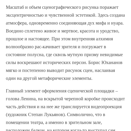
Масштаб и объем сценографического рисунка поражает
эксцентричностью и чувственной эстетикой. Здесь создана
атмосфера, одновременно соединяющая дух мифа и нуара.
Воедино сплетено живое и мертвое, красота и уродство,
прошлое и настоящее. При этом внутренняя алхимия
волнообразно рас-качивает зрителя и погружает в
состояние полусна, где сквозь мутную призму невидимые
силы воскрешают исторических персон. Борис Юхананов
мягко и постепенно выводит рисунок сцен, наслаивая
один на другой метафорические элементы.
Главный элемент оформления сценической площадки –
голова Ленина, на вскрытой черепной коробке происходит
часть действия и на нее же транслируется видеопроекция
(художник Степан Лукьянов). Символично, что в
помещении театра, а именно в зрительном зале,
расположен балкон, на котором когда-то выступал сам