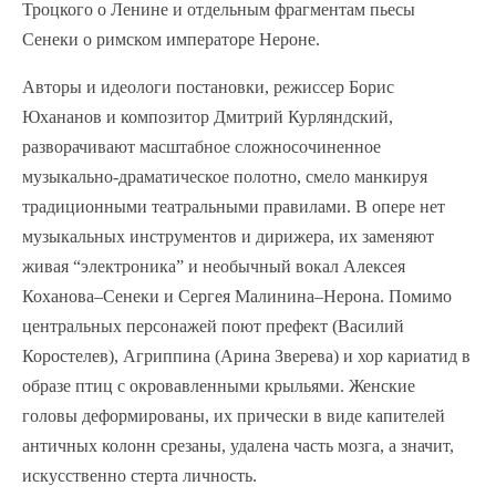
Троцкого о Ленине и отдельным фрагментам пьесы
Сенеки о римском императоре Нероне.
Авторы и идеологи постановки, режиссер Борис
Юхананов и композитор Дмитрий Курляндский,
разворачивают масштабное сложносочиненное
музыкально-драматическое полотно, смело манкируя
традиционными театральными правилами. В опере нет
музыкальных инструментов и дирижера, их заменяют
живая “электроника” и необычный вокал Алексея
Коханова–Сенеки и Сергея Малинина–Нерона. Помимо
центральных персонажей поют префект (Василий
Коростелев), Агриппина (Арина Зверева) и хор кариатид в
образе птиц с окровавленными крыльями. Женские
головы деформированы, их прически в виде капителей
античных колонн срезаны, удалена часть мозга, а значит,
искусственно стерта личность.