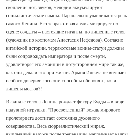
скопления нот, звуков, мелодий аккумулируют
социалистические гимны. Параллельно улавливается речь
самого Ленина. Его терракотовая армия мигрирует по
сцене: солдаты – настоящие гиганты, но лишенные голов
(художник по костюмам Анастасия Нефедова). Согласно
китайской истории, терракотовые воины-статуи должны
были сопровождать императора и после смерти,
удовлетворяя его амбиции в потустороннем мире так же,
как они делали это при жизни. Армия Ильича не внушает
особого доверия: кого они способны оборонять, коли
лишены мозгов?!
В финале голова Ленина рождает фигуру Будды – в виде
надувной игрушки. “Просветленный” вождь мирового
пролетариата достигает состояния духовного
совершенства. Весь сюрреалистический мираж,
выплывший наружу после трепанации, напоминает кадры