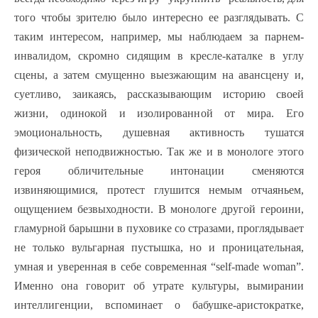
того чтобы зрителю было интересно ее разглядывать. С
таким интересом, например, мы наблюдаем за парнем-
инвалидом, скромно сидящим в кресле-каталке в углу
сцены, а затем смущенно выезжающим на авансцену и,
суетливо, заикаясь, рассказывающим историю своей
жизни, одинокой и изолированной от мира. Его
эмоциональность, душевная активность тушатся
физической неподвижностью. Так же и в монологе этого
героя обличительные интонации сменяются
извиняющимися, протест глушится немым отчаяньем,
ощущением безвыходности. В монологе другой героини,
гламурной барышни в пуховике со стразами, проглядывает
не только вульгарная пустышка, но и проницательная,
умная и уверенная в себе современная “self-made woman”.
Именно она говорит об утрате культуры, вымирании
интеллигенции, вспоминает о бабушке-аристократке,