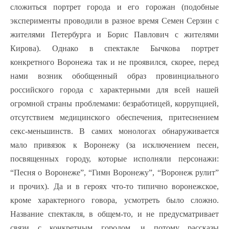
сложиться портрет города и его горожан (подобные
эксперименты проводили в разное время Семен Серзин с
жителями Петербурга и Борис Павлович с жителями
Кирова). Однако в спектакле Бычкова портрет
конкретного Воронежа так и не проявился, скорее, перед
нами возник обобщенный образ провинциального
российского города с характерными для всей нашей
огромной страны проблемами: безработицей, коррупцией,
отсутствием медицинского обеспечения, притеснением
секс-меньшинств. В самих монологах обнаруживается
мало привязок к Воронежу (за исключением песен,
посвященных городу, которые исполняли персонажи:
“Песня о Воронеже”, “Гимн Воронежу”, “Воронеж рулит”
и прочих). Да и в героях что-то типично воронежское,
кроме характерного говора, усмотреть было сложно.
Название спектакля, в общем-то, и не предусматривает
связи с конкретным городом, и потому рассказы