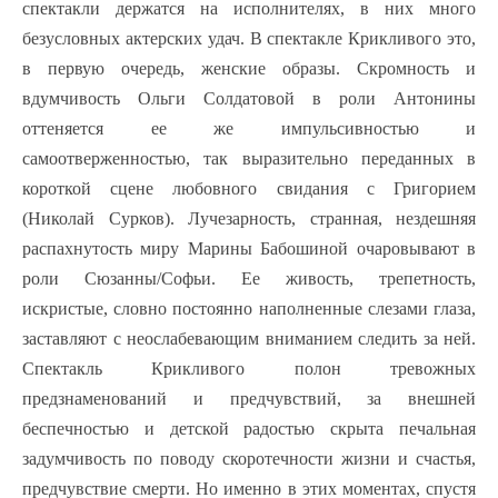
спектакли держатся на исполнителях, в них много
безусловных актерских удач. В спектакле Крикливого это,
в первую очередь, женские образы. Скромность и
вдумчивость Ольги Солдатовой в роли Антонины
оттеняется ее же импульсивностью и
самоотверженностью, так выразительно переданных в
короткой сцене любовного свидания с Григорием
(Николай Сурков). Лучезарность, странная, нездешняя
распахнутость миру Марины Бабошиной очаровывают в
роли Сюзанны/Софьи. Ее живость, трепетность,
искристые, словно постоянно наполненные слезами глаза,
заставляют с неослабевающим вниманием следить за ней.
Спектакль Крикливого полон тревожных
предзнаменований и предчувствий, за внешней
беспечностью и детской радостью скрыта печальная
задумчивость по поводу скоротечности жизни и счастья,
предчувствие смерти. Но именно в этих моментах, спустя