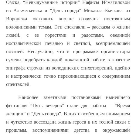
Омска, “Невыдуманные истории” Нафисы Исмагиловой
из Альметьевска и “День города” Михаила Бычкова из
Воронежа оказались вполне созвучны постоянным
володинскими темам. Эти спектакли – рассказы о жизни
людей, с ее горестями и радостями, овеянной
ностальгической печалью и светлой, всеприемлющей
поэзией. Неслучайно, что в программке организаторы
сумели подобрать каждой показанной работе в качестве
эпиграфа строчки из володинских стихотворений, идейно
и настроенчески точно перекликающиеся с содержанием
спектаклей.
Наиболее заметными постановками нынешнего
фестиваля “Пять вечеров” стали две работы – “Время
женщин” и “День города”. В них с особенным вниманием
и чуткостью воссоздана жизнь героев в их тесной связи с
прошлым, воспоминаниями детства и окружающей