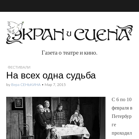
Газета о театре и кино.
Газета о театре и
ФЕСТИВАЛИ
На всех одна судьба
кино.
by
Вера СЕНЬКИНА
•
Мар 7, 2015
С 6 по 10
февраля в
Петербур
ге
проходил