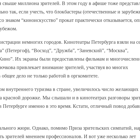
и свыше миллиона зрителей. В этом году в афише тоже представ
но так, если учесть, что блокбастеры (отечественные и зарубеж
 со знаком “киноискусство” прокат практически отказывается, оп
рубежом.
истрации немногих городов. Кинотеатры Петербурга взяли на с
а” (Петергоф), “Восход”, “Дружба”, “Заневский”, “Москва”,
-Кино”. Их экраны были предоставлены фильмам и многочисле
ючкова привлекает внимание зрителей, участвуя во многих
общее дело не только работой в оргкомитете.
том внутреннего туризма в стране, увеличилось число желающих
на красной дорожке. Мы слышали и в кинотеатрах разговоры зрит
в Петербурге именно в это время. Кстати, отличный повод добав
нального жюри. Однако, помимо Приза зрительских симпатий, н
ть зрителей мнением профессионалов. И вот уже несколько лет