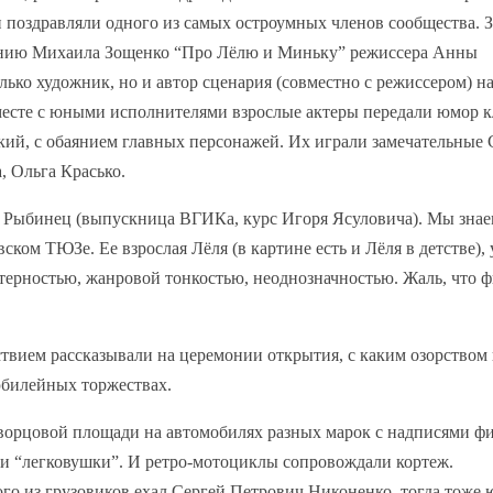
 поздравляли одного из самых остроумных членов сообщества. 
ению Михаила Зощенко “Про Лёлю и Миньку” режиссера Анны
лько художник, но и автор сценария (совместно с режиссером) н
месте с юными исполнителями взрослые актеры передали юмор к
ий, с обаянием главных персонажей. Их играли замечательные 
, Ольга Красько.
 Рыбинец (выпускница ВГИКа, курс Игоря Ясуловича). Мы зна
ком ТЮЗе. Ее взрослая Лёля (в картине есть и Лёля в детстве),
ктерностью, жанровой тонкостью, неоднозначностью. Жаль, что 
твием рассказывали на церемонии открытия, с каким озорством
юбилейных торжествах.
Дворцовой площади на автомобилях разных марок с надписями ф
и и “легковушки”. И ретро-мотоциклы сопровождали кортеж.
ого из грузовиков ехал Сергей Петрович Никоненко, тогда тоже 