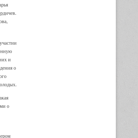
арья
рдичев.
ова,
 участии
бенную
них и
дения о
ого
молодых.
акая
ями о
мером