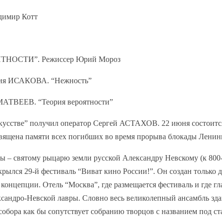
димир Котт
ЯТНОСТИ”. Режиссер Юрий Мороз
ория ИСАКОВА. “Нежность”
 МАТВЕЕВ. “Теория вероятности”
скусстве” получил оператор Сергей АСТАХОВ. 22 июня состоитс
священа памяти всех погибших во время прорыва блокады Ленин
 – святому рыцарю земли русской Александру Невскому (к 800
рылся 29-й фестиваль “Виват кино России!”. Он создан только 
й концепции. Отель “Москва”, где размещается фестиваль и где г
ксандро-Невской лавры. Словно весь великолепный ансамбль зд
обора как бы сопутствует собранию творцов с названием под ст