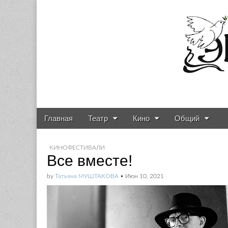
Газета о театре и
Skip to content
Главная
Театр
Кино
Общий
Main menu
Sub menu
КИНОФЕСТИВАЛИ
Все вместе!
by
Татьяна МУШТАКОВА
•
Июн 10, 2021