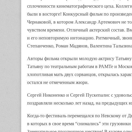
сплоченности кинематографического цеха. Коллеги
были в восторге! Конкурсный фильм по произвед
Чернаковой, в котором Александр Артемович не то
чувством времени. Отличный актерский состав. В
и его неповторимую интонацию. Ритмичный, звонк
Степанченко, Роман Мадянов, Валентина Талызина
Авторы фильма открыли молодую актрису Татьяну
Татьяну по театральным работам в РАМТе и Московс
хлопотливая мать двух сорванцов, открылась хара
остался не отмеченным жюри.
Сергей Никоненко и Сергей Пускепалис с удовольс
поздравляли несколько лет назад, на предыдущих 
Когда-то фестиваль перемещался по Невскому от 
в которых в свое время “снимались” эти грузовик
Замечательное праздничное шествие! В кузове одн