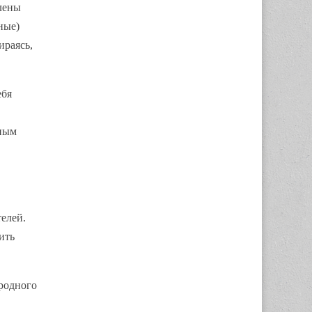
лены
ные)
ираясь,
ебя
нным
елей.
ить
ародного