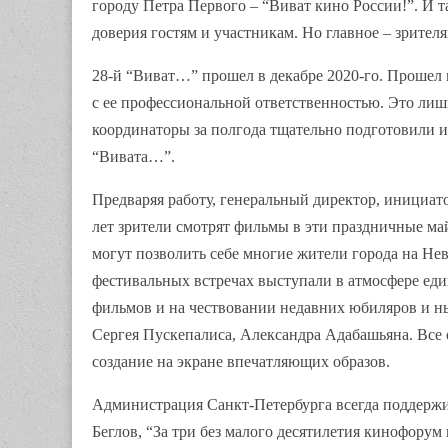
городу Петра Первого – “Виват кино России!”. И т
доверия гостям и участникам. Но главное – зрителя
28-й “Виват…” прошел в декабре 2020-го. Прошел в
с ее профессиональной ответственностью. Это лиш
координаторы за полгода тщательно подготовили 
“Вивата…”.
Предваряя работу, генеральный директор, инициато
лет зрители смотрят фильмы в эти праздничные май
могут позволить себе многие жители города на Не
фестивальных встречах выступали в атмосфере един
фильмов и на чествовании недавних юбиляров и н
Сергея Пускепалиса, Александра Адабашьяна. Все
создание на экране впечатляющих образов.
Администрация Санкт-Петербурга всегда поддержи
Беглов, “За три без малого десятилетия кинофору