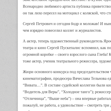
Всенародно любимого артиста публика приветствова
он так лихо пересел на мотоцикл с коляской, что с
Сергей Петрович и сегодня бодр и моложав! И ны
чем изрядно повеселил коллег и журналистов.
А актер, теперь художественный руководитель Яро
театра и кино Сергей Пускепалис вспомнил, как по
огромной коробке – своего взрослого сына Глеба!
тоже актер, ученик театрального режиссера, худо
Жюри основного конкурса под председательством 
кинематографии, продюсера Вячеслава Тельнова 
“Вивата…”. В составе судейской коллегии были ки
“Водитель для Веры”, “Холодное танго”); режиссер
“Отличница”, “Выше неба”) – она впервые работала
пожалуй, не работа, а удовольствие – смотреть три