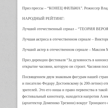
Приз прессы – “КОНЕЦ ФИЛЬМА”. Режиссер Вла
НАРОДНЫЙ РЕЙТИНГ:
Лучший отечественный сериал – “ТЕОРИЯ ВЕРО
Лучшая актриса в отечественном сериале – Викт
Лучший актер в отечественном сериале – Максим
Приз дирекции фестиваля “За духовность в кинои
открытие часовни, которую он строит. Часовня по
Посвящением двум знаковым фигурам нашей страны
и писателю Федору Достоевскому (к 200-летию) отк
зрителей. Это его ниша и право первенства в тако
фестивальный кинотеатр, находится напротив Але
(архитектор Доменико Трезини) вокруг Троицкого с