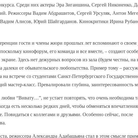
нкурса. Среди них актеры Эра Зиганшина, Сергей Никоненко, Д
ий. Режиссеры Вадим Абдрашитов, Сергей Урсуляк, Антон Меге
Вадим Алисов, Юрий Шайгарданов. Кинокритики Ирина Рубан
ференции гости и члены жюри прошлых лет вспоминают о своем
, поскольку кинофорум, его команда и все вместе, – создают осо
экране. Здесь нет дежурных вопросов из зала (будем честны, на 
да далеки от обывательского любопытства. Пример тому – рассуж
на встрече со студентами Санкт-Петербургского Государственн
щий мастер-класс. Превалировали глубина, заинтересованность 
 любви “Вивату…”, не устает повторять, что очень необходима т
огда есть несколько редких дней, чтобы обменяться впечатлени
. Повидаться с коллегами и друзьями. Особенно сейчас, после
ва.
иста, режиссера Александра Адабашьяна стал в этом смысле при