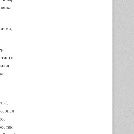
овика,
риями,
ер
етие) в
палис
а.
ть”,
 сериал
то,
о, так