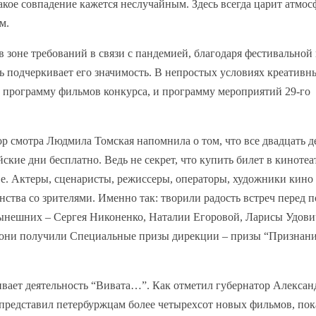
акое совпадение кажется неслучайным. Здесь всегда царит атмос
м.
 зоне требований в связи с пандемией, благодаря фестивальной
ь подчеркивает его значимость. В непростых условиях креативн
и программу фильмов конкурса, и программу мероприятий 29-го
р смотра Людмила Томская напомнила о том, что все двадцать д
ские дни бесплатно. Ведь не секрет, что купить билет в кинотеа
ве. Актеры, сценаристы, режиссеры, операторы, художники кино
ства со зрителями. Именно так: творили радость встреч перед 
ынешних – Сергея Никоненко, Наталии Егоровой, Ларисы Удови
 они получили Специальные призы дирекции – призы “Признани
вает деятельность “Вивата…”. Как отметил губернатор Алексан
м представил петербуржцам более четырехсот новых фильмов, пок