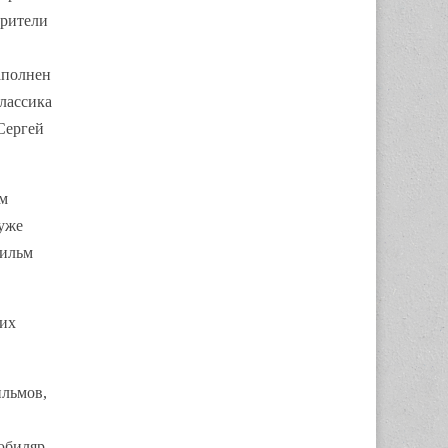
Зрители
аполнен
лассика
Сергей
ем
 уже
фильм
 их
ильмов,
юбиляр.