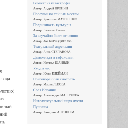
Геометрия катастрофы
Автор: Андрей ПРОНИН
Прогулки по тайным местам
Автор: Кристина МАТВИЕНКО
Подвижность культуры
Автор: Евгения Ульман
За случайно бьют отчаянно
Автор: Зоя БОРОЗДИНОВА
Театральный адреналин
Автор: Анна СТЕПАНОВА
Дьяволиада и тафономия
Автор: Наталья ШАИНЯН
Уход в лес
я
Автор: Юлия КЛЕЙМАН
града.
Приговоренный смотреть
Автор: Мария ЛЬВОВА
Своя Испания
-летию)
Автор: Александра МАШУКОВА
для
Интеллектуальный цирк имени
лавный
Пушкина
Автор: Катерина АНТОНОВА
аний
ать