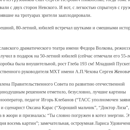
ли с двух сторон Невского. И вот, с легкостью спрыгнув с груз
тоявшие на тротуарах зрители зааплодировали.
нешний, 80-летний, юбилей встречал шутками и смешными исто
славского драматического театра имени Федора Волкова, режисс
лучил в подарок на 50-летний юбилей (сейчас отмечали его 55-л
 Коробка была внушительной, рост Глеба 193 см! Младший Пуске
жественного руководителя МХТ имени А.П.Чехова Сергея Женовач
члена Правительственного Совета по развитию отечественной
единодушным решением отметило, безусловно, лучшие картины
нооператор, педагог Игорь Клебанов (“ТАСС уполномочен заяви
 и сценарист Оксана Карас (“Хороший мальчик”, “Доктор Лиза”,
 в жюри и призналась: “Ты словно погружен в котел энергии. Э
 дня восемь картин”; замечательная, остроумная Лариса Удовиченк