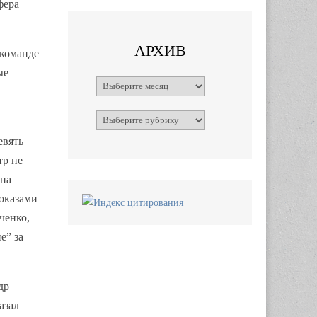
фера
АРХИВ
 команде
ые
Архивы
Рубрики
евять
тр не
 на
показами
ченко,
е” за
др
азал