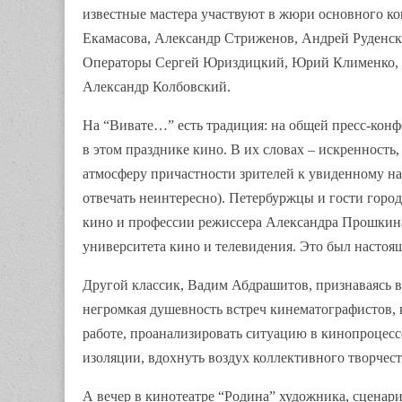
известные мастера участвуют в жюри основного ко
Екамасова, Александр Стриженов, Андрей Руденск
Операторы Сергей Юриздицкий, Юрий Клименко, 
Александр Колбовский.
На “Вивате…” есть традиция: на общей пресс-кон
в этом празднике кино. В их словах – искренность
атмосферу причастности зрителей к увиденному на 
отвечать неинтересно). Петербуржцы и гости горо
кино и профессии режиссера Александра Прошкина 
университета кино и телевидения. Это был настоя
Другой классик, Вадим Абдрашитов, признаваясь в
негромкая душевность встреч кинематографистов, к
работе, проанализировать ситуацию в кинопроцессе
изоляции, вдохнуть воздух коллективного творчест
А вечер в кинотеатре “Родина” художника, сценар