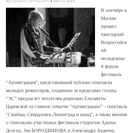
by
Елизавета ЦАРЕВСКАЯ
•
Окт 13, 2015
В сентябре в
Москве
прошел
ежегодный
Всероссийск
ий
молодежны
й форум-
фестиваль
“Артмиграция”, представивший публике спектакли
молодых режиссеров, созданные за пределами столиц.
“ЭС” предлагает читателям рецензию Елизаветы
Царевской на главное событие “Артмиграции” – спектакль
“Сашбаш. Свердловск-Ленинград и назад”, а также мнения
о спектаклях-участниках фестиваля студентов Арины
Долгих, Зоя БОРОЗДИНОВА и Александра Авдеева,