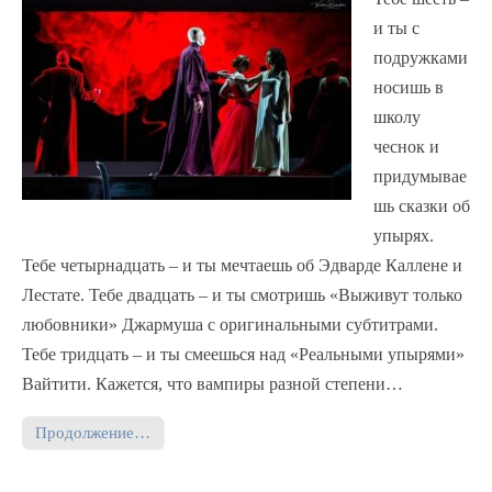
и ты с
подружками
носишь в
школу
чеснок и
придумывае
шь сказки об
упырях.
Тебе четырнадцать – и ты мечтаешь об Эдварде Каллене и
Лестате. Тебе двадцать – и ты смотришь «Выживут только
любовники» Джармуша с оригинальными субтитрами.
Тебе тридцать – и ты смеешься над «Реальными упырями»
Вайтити. Кажется, что вампиры разной степени…
Продолжение…