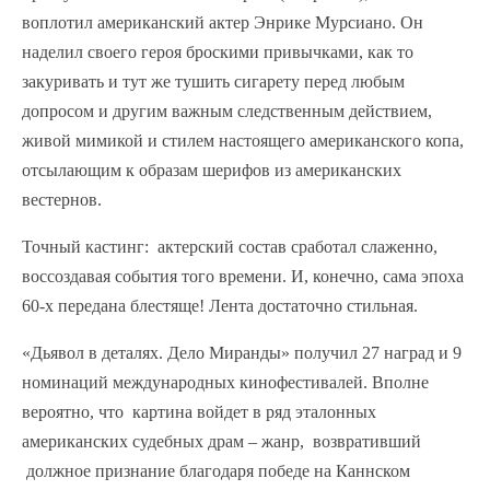
воплотил американский актер Энрике Мурсиано. Он
наделил своего героя броскими привычками, как то
закуривать и тут же тушить сигарету перед любым
допросом и другим важным следственным действием,
живой мимикой и стилем настоящего американского копа,
отсылающим к образам шерифов из американских
вестернов.
Точный кастинг: актерский состав сработал слаженно,
воссоздавая события того времени. И, конечно, сама эпоха
60-х передана блестяще! Лента достаточно стильная.
«Дьявол в деталях. Дело Миранды» получил 27 наград и 9
номинаций международных кинофестивалей. Вполне
вероятно, что картина войдет в ряд эталонных
американских судебных драм – жанр, возвративший
должное признание благодаря победе на Каннском