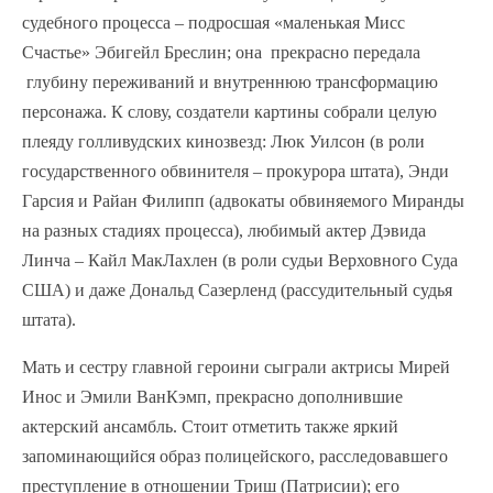
судебного процесса – подросшая «маленькая Мисс
Счастье» Эбигейл Бреслин; она прекрасно передала
глубину переживаний и внутреннюю трансформацию
персонажа. К слову, создатели картины собрали целую
плеяду голливудских кинозвезд: Люк Уилсон (в роли
государственного обвинителя – прокурора штата), Энди
Гарсия и Райан Филипп (адвокаты обвиняемого Миранды
на разных стадиях процесса), любимый актер Дэвида
Линча – Кайл МакЛахлен (в роли судьи Верховного Суда
США) и даже Дональд Сазерленд (рассудительный судья
штата).
Мать и сестру главной героини сыграли актрисы Мирей
Инос и Эмили ВанКэмп, прекрасно дополнившие
актерский ансамбль. Стоит отметить также яркий
запоминающийся образ полицейского, расследовавшего
преступление в отношении Триш (Патрисии); его