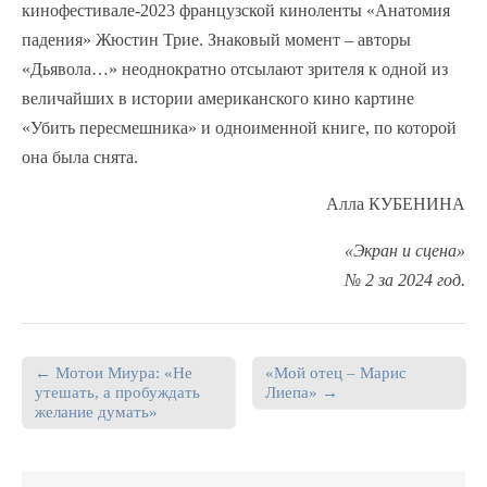
кинофестивале-2023 французской киноленты «Анатомия
падения» Жюстин Трие. Знаковый момент – авторы
«Дьявола…» неоднократно отсылают зрителя к одной из
величайших в истории американского кино картине
«Убить пересмешника» и одноименной книге, по которой
она была снята.
Алла КУБЕНИНА
«Экран и сцена»
№ 2 за 2024 год.
← Мотои Миура: «Не
«Мой отец – Марис
Post navigation
утешать, а пробуждать
Лиепа» →
желание думать»