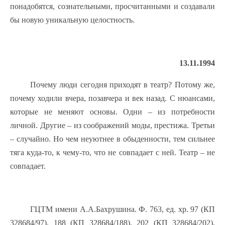
понадобятся, сознательными, просчитанными и создавали
бы новую уникальную целостность.
13.11.1994
Почему люди сегодня приходят в театр? Потому же,
почему ходили вчера, позавчера и век назад. С нюансами,
которые не меняют основы. Одни – из потребности
личной. Другие – из соображений моды, престижа. Третьи
– случайно. Но чем неуютнее в обыденности, тем сильнее
тяга куда-то, к чему-то, что не совпадает с ней. Театр – не
совпадает.
ГЦТМ имени А.А.Бахрушина. Ф. 763, ед. хр. 97 (КП
328684/97), 188 (КП 328684/188), 202 (КП 328684/202),