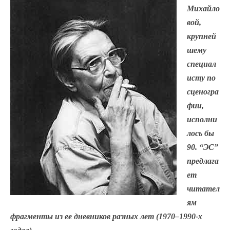
Михайло
вой,
крупней
шему
специал
исту по
сценогра
фии,
исполни
лось бы
90. “ЭС”
предлага
ет
читател
ям
фрагменты из ее дневников разных лет (1970–1990-х