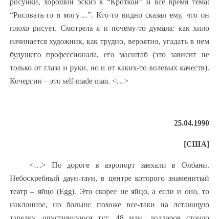
рисунки, хороший эскиз к “Кроткой” и все время тема:
“Рисовать-то я могу…”. Кто-то видно сказал ему, что он
плохо рисует. Смотрела я и почему-то думала: как хило
начинается художник, как трудно, вероятно, угадать в нем
будущего профессионала, его масштаб (это зависит не
только от глаза и руки, но и от каких-то волевых качеств).
Кочергин – это self-made-man. <…>
25.04.1990
[США]
<…> По дороге в аэропорт заехали в Олбани.
Небоскребный даун-таун, в центре которого знаменитый
театр – яйцо (Egg). Это скорее не яйцо, а если и оно, то
наклонное, но больше похоже все-таки на летающую
тарелку, опустившуюся тут. 48 млн. долларов стоило