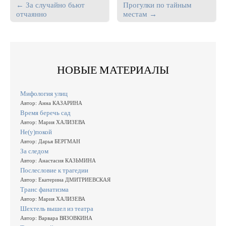
← За случайно бьют
Прогулки по тайным
Post navigation
отчаянно
местам →
НОВЫЕ МАТЕРИАЛЫ
Мифология улиц
Автор: Анна КАЗАРИНА
Время беречь сад
Автор: Мария ХАЛИЗЕВА
Не(у)покой
Автор: Дарья БЕРГМАН
За следом
Автор: Анастасия КАЗЬМИНА
Послесловие к трагедии
Автор: Екатерина ДМИТРИЕВСКАЯ
Транс фанатизма
Автор: Мария ХАЛИЗЕВА
Шехтель вышел из театра
Автор: Варвара ВЯЗОВКИНА