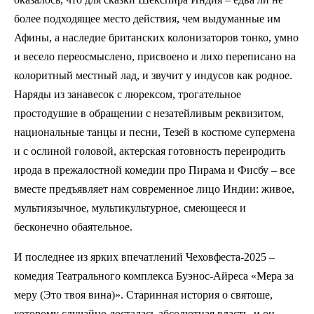
более подходящее место действия, чем выдуманные им
Афины, а наследие британских колонизаторов тонко, умно
и весело переосмыслено, присвоено и лихо переписано на
колоритный местный лад, и звучит у индусов как родное.
Наряды из занавесок с люрексом, трогательное
простодушие в обращении с незатейливым реквизитом,
национальные танцы и песни, Тезей в костюме супермена
и с ослиной головой, актерская готовность переиродить
ирода в прежалостной комедии про Пирама и Фисбу – все
вместе предъявляет нам современное лицо Индии: живое,
мультиязычное, мультикультурное, смеющееся и
бесконечно обаятельное.
И последнее из ярких впечатлений Чеховфеста-2025 –
комедия Театрального комплекса Буэнос-Айреса «Мера за
меру (Это твоя вина)». Старинная история о святоше,
которому случайно досталась абсолютная власть, и он