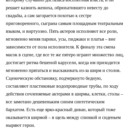
решает казнить жениха, обрюхатившего невесту до
свадьбы, а сам загорается похотью к сестре
приговоренного, сыграна самым площадным театральным
языком, и виртуозно. Пять актеров исполняют все роли,
мгновенно меняя парики, усы, пиджаки и платья – вне
зависимости от пола исполнителя. К финалу эта смена
масок в сцене, где все те же пятеро играют множество лиц,
достигает ритма бешеной карусели, когда им приходится
мгновенно прятаться и выскакивать из-за ширм и столов.
Сценическую обстановку, подчеркнуто бедную,
составляют пластиковые водопроводные трубы, по ходу
действия сочленяемые актерами в ширмы, клетки, столы –
все замотано дешевеньким синим синтетическим
бархатом. Есть еще ярко-красный диван, который тоже
оказывается ширмой – в щель между спинкой и сиденьем
ныряют герои.