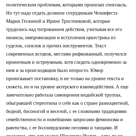
политическим проблемам, которыми пронизан спектакль.
Но тут надо отдать должное сотрудникам Чеховфеста
Марии Гескиной и Ирине Тростниковой, которые
трудились над титрованием действия, учитывая все его
нюансы, импровизации и вступления оркестрика из
гуделок, сопелок и прочих инструментов. Текст
современных вставок, местами рифмованный, получился
ироничным и остроумным, хотя следить одновременно за
ним и за происходящим было непросто. Юмор
пронизывает постановку, и не только на уровне текста и
сюжета, но и на уровне актерского взаимодействия. А еще
замечательно работала самоирония индийской труппы,
обыгравшей стереотипы о себе как о стране разноцветной,
бедной, босоногой и веселой, с ее сложными традициями
семейственности и новейшими запросами феминизма и
равенства, с ее болливудскими песнями и танцами. И
оказалось, что для сказки Шекспира Индия – едва ли не