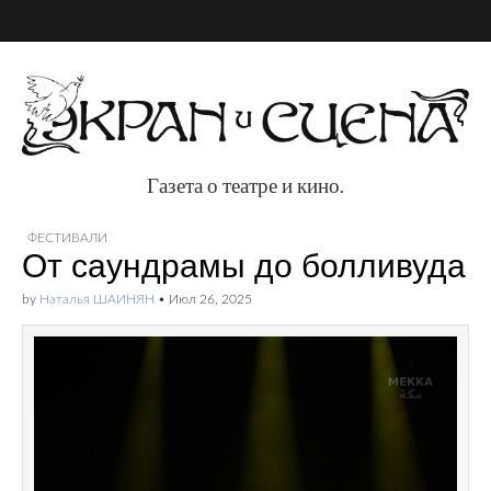
Газета о театре и кино.
Газета о театре и
ФЕСТИВАЛИ
От саундрамы до болливуда
кино.
by
Наталья ШАИНЯН
•
Июл 26, 2025