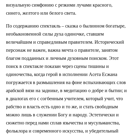
визуальную симфонию с резкими лучами красного,
синего, желтого или белого света.
По содержанию спектакль – сказка о былинном богатыре,
необыкновенной силы духа одиночке, ставшем
величайшим и справедливым правителем. Исторический
персонаж не важен, важна мечта о правителе, занятом
благом подданных и личным духовным поиском. Этот
поиск в спектакле показан через сцены тишины и
одиночества, когда герой в исполнении Асета Есжана
погружается в размышления на фоне вспыхивающих слов
арабской вязи на заднике, в медитацию о добре и бытии; и
в диалогах его с согбенным учителем, который учит, что
рабство и власть есть одно и то же, и стать свободным
можно лишь в служении Богу и народу. Эстетически и
сюжетно перед нами сплав язычества и мусульманства,
фольклора и современного искусства, и убедительный