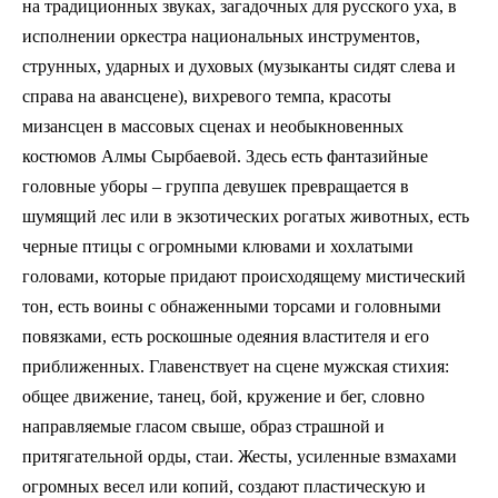
на традиционных звуках, загадочных для русского уха, в
исполнении оркестра национальных инструментов,
струнных, ударных и духовых (музыканты сидят слева и
справа на авансцене), вихревого темпа, красоты
мизансцен в массовых сценах и необыкновенных
костюмов Алмы Сырбаевой. Здесь есть фантазийные
головные уборы – группа девушек превращается в
шумящий лес или в экзотических рогатых животных, есть
черные птицы с огромными клювами и хохлатыми
головами, которые придают происходящему мистический
тон, есть воины с обнаженными торсами и головными
повязками, есть роскошные одеяния властителя и его
приближенных. Главенствует на сцене мужская стихия:
общее движение, танец, бой, кружение и бег, словно
направляемые гласом свыше, образ страшной и
притягательной орды, стаи. Жесты, усиленные взмахами
огромных весел или копий, создают пластическую и