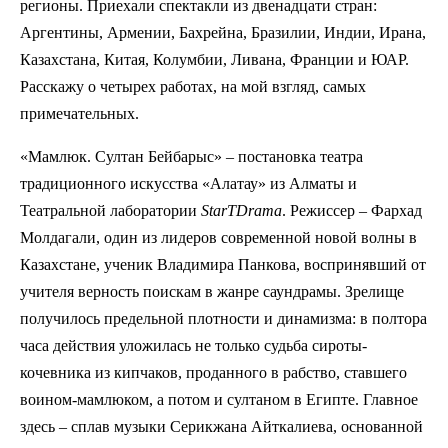
регионы. Приехали спектакли из двенадцати стран:
Аргентины, Армении, Бахрейна, Бразилии, Индии, Ирана,
Казахстана, Китая, Колумбии, Ливана, Франции и ЮАР.
Расскажу о четырех работах, на мой взгляд, самых
примечательных.
«Мамлюк. Султан Бейбарыс» – постановка театра
традиционного искусства «Алатау» из Алматы и
Театральной лаборатории
StarTDrama
. Режиссер – Фархад
Молдагали, один из лидеров современной новой волны в
Казахстане, ученик Владимира Панкова, воспринявший от
учителя верность поискам в жанре саундрамы. Зрелище
получилось предельной плотности и динамизма: в полтора
часа действия уложилась не только судьба сироты-
кочевника из кипчаков, проданного в рабство, ставшего
воином-мамлюком, а потом и султаном в Египте. Главное
здесь – сплав музыки Серикжана Айткалиева, основанной