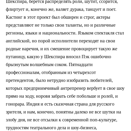
Шекспира, берется распределять роли, шутит, ссорится,
флиртует и, конечно же, валяет дурака, танцует и поет.
Кастинг в этот проект был обширен и строг, актеры
представляют не только свои таланты, но и различные
регионы, языки и национальности. Языком спектакля стал
английский, но порой исполнители переходят на свои
родные наречия, и их смешение провоцирует такую же
путаницу, какую у Шекспира вносил Пэк ошибочно
брызнутым волшебным соком. Пятнадцати
профессионалам, отобранным из четырехсот
претендентов, было нетрудно изобразить любителей,
которых предприимчивый антрепренер вербует в свое шоу
прямо на ходу, норовя забрать себе побольше и ролей, и
гонорара. Индия и есть сказочная страна для русского
зрителя, и нам, конечно, понятны далеко не все шутки на
злобу дня, не все отсылки к современной поп-культуре,
трудностям театрального дела и шоу-бизнеса,