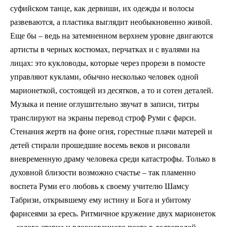
суфийском танце, как дервиши, их одежды и волосы
развеваются, а пластика выглядит необыкновенно живой.
Еще бы – ведь на затемненном верхнем уровне двигаются
артисты в черных костюмах, перчатках и с вуалями на
лицах: это кукловоды, которые через прорези в помосте
управляют куклами, обычно несколько человек одной
марионеткой, состоящей из десятков, а то и сотен деталей.
Музыка и пение оглушительно звучат в записи, титры
транслируют на экраны перевод строф Руми с фарси.
Стенания жертв на фоне огня, горестные плачи матерей и
детей стирали прошедшие восемь веков и рисовали
вневременную драму человека среди катастрофы. Только в
духовной близости возможно счастье – так пламенно
воспета Руми его любовь к своему учителю Шамсу
Табризи, открывшему ему истину и Бога и убитому
фарисеями за ересь. Ритмичное кружение двух марионеток