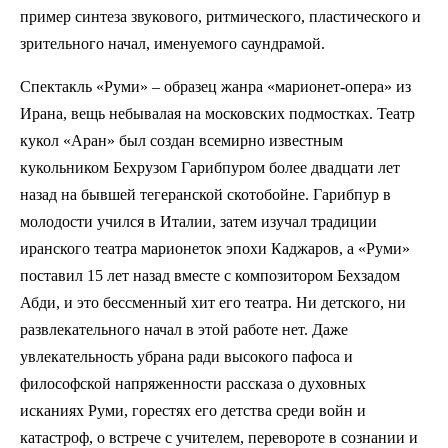
пример синтеза звукового, ритмического, пластического и
зрительного начал, именуемого саундрамой.
Спектакль «Руми» – образец жанра «марионет-опера» из
Ирана, вещь небывалая на московских подмостках. Театр
кукол «Аран» был создан всемирно известным
кукольником Бехрузом Гарибпуром более двадцати лет
назад на бывшей тегеранской скотобойне. Гарибпур в
молодости учился в Италии, затем изучал традиции
иранского театра марионеток эпохи Каджаров, а «Руми»
поставил 15 лет назад вместе с композитором Бехзадом
Абди, и это бессменный хит его театра. Ни детского, ни
развлекательного начал в этой работе нет. Даже
увлекательность убрана ради высокого пафоса и
философской напряженности рассказа о духовных
исканиях Руми, горестях его детства среди войн и
катастроф, о встрече с учителем, перевороте в сознании и