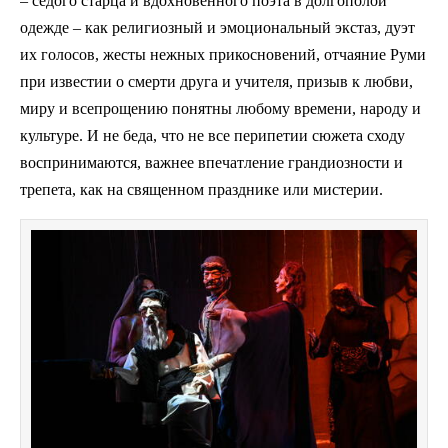
– седого старца и вдохновенного поэта в долгополой
одежде – как религиозный и эмоциональный экстаз, дуэт
их голосов, жесты нежных прикосновений, отчаяние Руми
при известии о смерти друга и учителя, призыв к любви,
миру и всепрощению понятны любому времени, народу и
культуре. И не беда, что не все перипетии сюжета сходу
воспринимаются, важнее впечатление грандиозности и
трепета, как на священном празднике или мистерии.