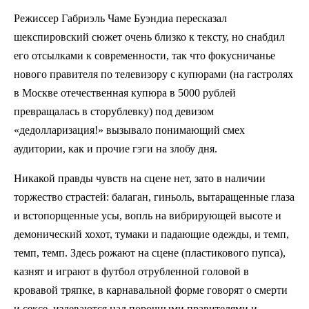
Режиссер Габриэль Чаме Буэндиа пересказал
шекспировский сюжет очень близко к тексту, но снабдил
его отсылками к современности, так что фокусничанье
нового правителя по телевизору с купюрами (на гастролях
в Москве отечественная купюра в 5000 рублей
превращалась в сторублевку) под девизом
«дедолларизация!» вызывало понимающий смех
аудитории, как и прочие гэги на злобу дня.
Никакой правды чувств на сцене нет, зато в наличии
торжество страстей: балаган, гиньоль, вытаращенные глаза
и встопорщенные усы, вопль на вибрирующей высоте и
демонический хохот, тумаки и падающие одежды, и темп,
темп, темп. Здесь рожают на сцене (пластикового пупса),
казнят и играют в футбол отрубленной головой в
кровавой тряпке, в карнавальной форме говорят о смерти
и сексе, издеваются над порочными правителями и