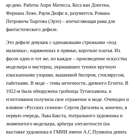
ар-деко. Работы Анри Матисса, Кеса ван Донгена,
Фернана Леже, Рауля Дюфи и, разумеется, Романа
Петровича Тыртова (Эрте) – впечатляющая рама для
фантастического дефиле.
Это дефиле девушек с одинаковыми стрижками «под
мальчика», наряженных в прямые, короткие платья. Их
фасон один и тот же, но каждое – произведение искусства
модельера и мастериц, украшавших туники вручную
изысканными узорами, вышивкой бисером, стеклярусом,
пайетками. В моде – темы античности, древнего Египта. В
1922-м была обнаружена гробница Тутанхамона, и
египтомания получила свое отражение в моде. Очевидно и
влияние «Русских сезонов» Сергея Дягилева и, конечно, в
первую очередь, Льва Бакста, театрального художника и
знаменитого модельера, арбитра элегантности (на
выставке художника в ГМИИ имени А.С.Пушкина девять