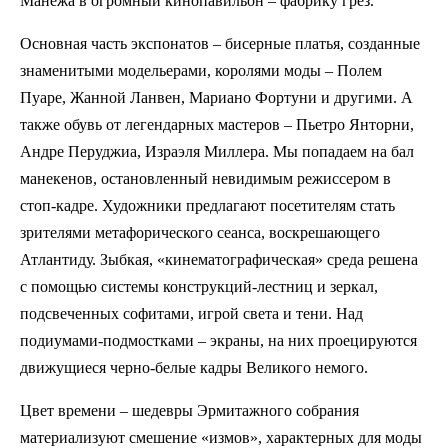
Манежа в огромный кинопавильон – фабрику грез.
Основная часть экспонатов – бисерные платья, созданные
знаменитыми модельерами, королями моды – Полем
Пуаре, Жанной Ланвен, Мариано Фортуни и другими. А
также обувь от легендарных мастеров – Пьетро Янторни,
Андре Перуджиа, Израэля Миллера. Мы попадаем на бал
манекенов, остановленный невидимым режиссером в
стоп-кадре. Художники предлагают посетителям стать
зрителями метафорического сеанса, воскрешающего
Атлантиду. Зыбкая, «кинематографическая» среда решена
с помощью системы конструкций-лестниц и зеркал,
подсвеченных софитами, игрой света и тени. Над
подиумами-подмостками – экраны, на них проецируются
движущиеся черно-белые кадры Великого немого.
Цвет времени – шедевры Эрмитажного собрания
материализуют смешение «измов», характерных для моды