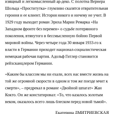
изящный и легкомысленный ар-деко. С полотна Вернера
Шольца «Проститутка» глумливо скалятся отвратительная
героиня и ее клиент. История никого и ничему не учит. В
1929 году выходит роман Эриха Марии Ремарка «На
Западном фронте без перемен» о судьбе потерянного
поколения, втянутого в бессмысленную бойню Первой
мировой войны. Через четыре года 30 января 1933-го к
власти в Германии приходит национал-социалистическая
немецкая рабочая партия. Адольф Гитлер становится
рейхсканцлером Германии.
«Каким бы классом мы ни ехали, всех нас вместе жизнь на
той же огромной скорости в одном и том же поезде мчит к
смерти», – предрекал в романе «Двойной шпагат» Жан
Кокто. Он же констатировал: «То, что казалось золотым
веком, оказалось всего лишь блеском перед новой тьмой».
Екатерина ДМИТРИЕВСКАЯ