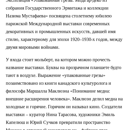
Экспозиция «Упакованные грезы. Мода ар-деко из
собрания Государственного Эрмитажа и коллекции
Назима Мустафаева» посвящена столетнему юбилею
парижской Международной выставки современных
декоративных и промышленных искусств, давшей имя
стилю, характерному для эпохи 1920–1930-х годов, между
двумя мировыми войнами.
У входа стоит мольберт, на котором можно прочесть
название выставки. Буквы на прозрачном планшете будто
тают в воздухе. Выражение «упакованные грезы»
позаимствовано из книги канадского культуролога и
философа Маршалла Маклюэна «Понимание медиа:
внешние расширения человека». Маклюэн делил медиа на
холодные и горячие. Горячим он называл кино. Создатели
выставки – куратор Нина Тарасова, художники Эмиль
Капелюш и Юрий Сучков превратили пространство