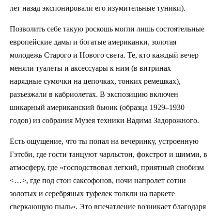
лет назад экспонировали его изумительные туники).
Позволить себе такую роскошь могли лишь состоятельные
европейские дамы и богатые американки, золотая
молодежь Старого и Нового света. Те, кто каждый вечер
меняли туалеты и аксессуары к ним (в витринах –
нарядные сумочки на цепочках, тонких ремешках),
разъезжали в кабриолетах. В экспозицию включен
шикарный американский бьюик (образца 1929–1930
годов) из собрания Музея техники Вадима Задорожного.
Есть ощущение, что ты попал на вечеринку, устроенную
Гэтсби, где гости танцуют чарльстон, фокстрот и шимми, в
атмосферу, где «господствовал легкий, приятный снобизм
<…>, где под стон саксофонов, ночи напролет сотни
золотых и серебряных туфелек толкли на паркете
сверкающую пыль». Это впечатление возникает благодаря