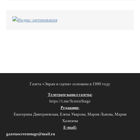
Газета «Экран и сцена» основана в 1990 году
Телеграм-канал газеты:
https://t.me/ScreenStage
Редакция:
Екатерина Дмитриевская, Елена Уварова, Мария Львова, Мария
Хализева
E-mail:
gazetascreenstage@mail.ru