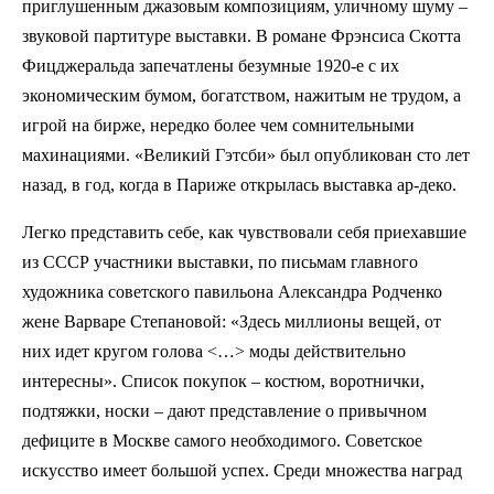
приглушенным джазовым композициям, уличному шуму –
звуковой партитуре выставки. В романе Фрэнсиса Скотта
Фицджеральда запечатлены безумные 1920-е с их
экономическим бумом, богатством, нажитым не трудом, а
игрой на бирже, нередко более чем сомнительными
махинациями. «Великий Гэтсби» был опубликован сто лет
назад, в год, когда в Париже открылась выставка ар-деко.
Легко представить себе, как чувствовали себя приехавшие
из СССР участники выставки, по письмам главного
художника советского павильона Александра Родченко
жене Варваре Степановой: «Здесь миллионы вещей, от
них идет кругом голова <…> моды действительно
интересны». Список покупок – костюм, воротнички,
подтяжки, носки – дают представление о привычном
дефиците в Москве самого необходимого. Советское
искусство имеет большой успех. Среди множества наград