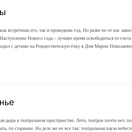
ны
ак встретишь его, так и проведешь год. Но разве не от нас зави
? Наступление Нового года – лучшее время освободиться от гнета
иходил с детьми на Рождественскую ёлку в Дом Марии Николаев
нье
ая дыра в театральном пространстве. Лето, театров почти нет, п
ть, по старинке. На деле же не все так: театральная пауза небесп