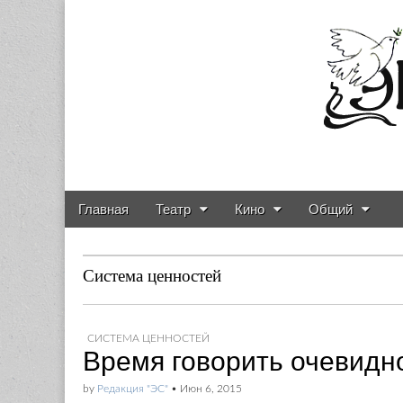
Газета о театре и
Skip to content
Главная
Театр
Кино
Общий
Main menu
Sub menu
Система ценностей
СИСТЕМА ЦЕННОСТЕЙ
Время говорить очевидн
by
Редакция "ЭС"
•
Июн 6, 2015