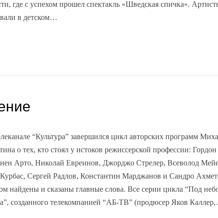
сти, где с успехом прошел спектакль «Шведская спичка». Артист
вали в детском…
ение
елеканале “Культура” завершился цикл авторских программ Мих
тина о тех, кто стоял у истоков режиссерской профессии: Гордон 
нен Арто, Николай Евреинов, Джорджо Стрелер, Всеволод Мейе
 Курбас, Сергей Радлов, Константин Марджанов и Сандро Ахмет
ом найдены и сказаны главные слова. Все серии цикла “Под неб
ра”, созданного телекомпанией “АБ-ТВ” (продюсер Яков Каллер