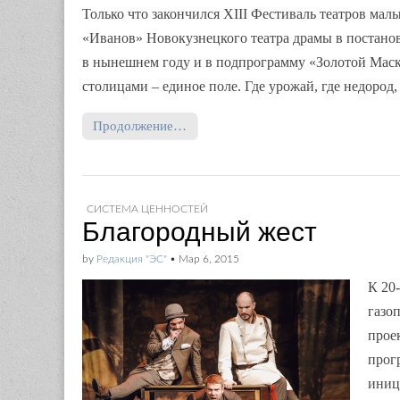
Только что закончился XIII Фестиваль театров ма
«Иванов» Новокузнецкого театра драмы в постанов
в нынешнем году и в подпрограмму «Золотой Маски
столицами – единое поле. Где урожай, где недоро
Продолжение…
СИСТЕМА ЦЕННОСТЕЙ
Благородный жест
by
Редакция "ЭС"
•
Мар 6, 2015
К 20
газо
прое
прог
иниц