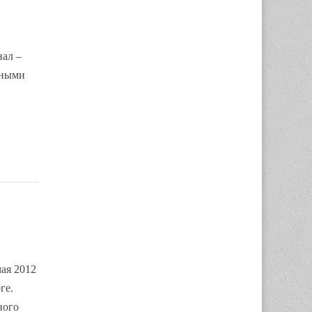
нал –
тными
ая 2012
ге.
ного