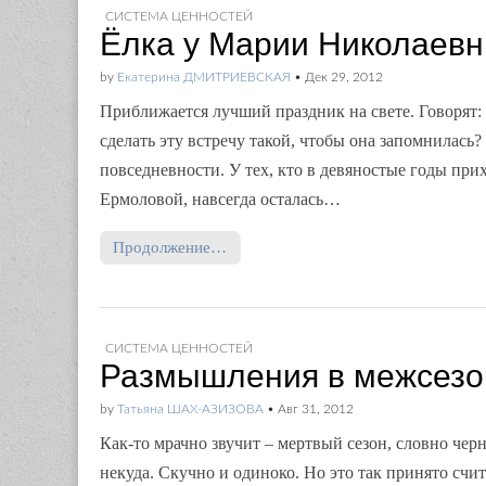
СИСТЕМА ЦЕННОСТЕЙ
Ёлка у Марии Николаев
by
Екатерина ДМИТРИЕВСКАЯ
•
Дек 29, 2012
Приближается лучший праздник на свете. Говорят: к
сделать эту встречу такой, чтобы она запомнилась
повседневности. У тех, кто в девяностые годы пр
Ермоловой, навсегда осталась…
Продолжение…
СИСТЕМА ЦЕННОСТЕЙ
Размышления в межсезо
by
Татьяна ШАХ-АЗИЗОВА
•
Авг 31, 2012
Как-то мрачно звучит – мертвый сезон, словно черн
некуда. Скучно и одиноко. Но это так принято счита