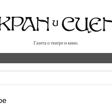
Газета о театре и кино.
 кино.
ое