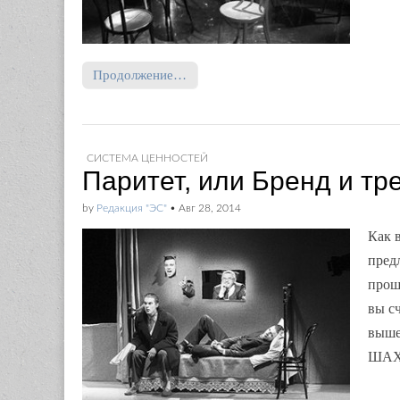
Продолжение…
СИСТЕМА ЦЕННОСТЕЙ
Паритет, или Бренд и тр
by
Редакция "ЭС"
•
Авг 28, 2014
Как 
пред
прош
вы с
выше
ШАХ