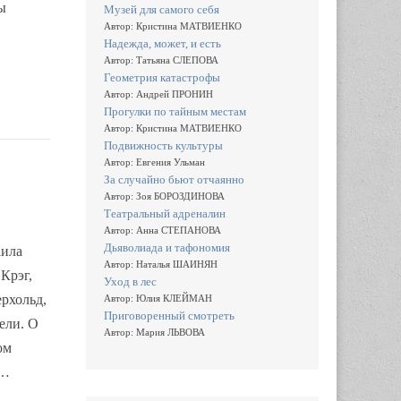
ы
Музей для самого себя
Автор: Кристина МАТВИЕНКО
Надежда, может, и есть
Автор: Татьяна СЛЕПОВА
Геометрия катастрофы
Автор: Андрей ПРОНИН
Прогулки по тайным местам
Автор: Кристина МАТВИЕНКО
Подвижность культуры
Автор: Евгения Ульман
За случайно бьют отчаянно
Автор: Зоя БОРОЗДИНОВА
Театральный адреналин
Автор: Анна СТЕПАНОВА
Дьяволиада и тафономия
аила
Автор: Наталья ШАИНЯН
Крэг,
Уход в лес
рхольд,
Автор: Юлия КЛЕЙМАН
Приговоренный смотреть
ели. О
Автор: Мария ЛЬВОВА
ом
,…