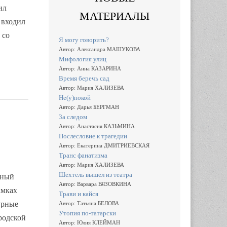
ил
МАТЕРИАЛЫ
 входил
 со
Я могу говорить?
Автор: Александра МАШУКОВА
Мифология улиц
Автор: Анна КАЗАРИНА
Время беречь сад
Автор: Мария ХАЛИЗЕВА
Не(у)покой
Автор: Дарья БЕРГМАН
За следом
Автор: Анастасия КАЗЬМИНА
Послесловие к трагедии
Автор: Екатерина ДМИТРИЕВСКАЯ
Транс фанатизма
Автор: Мария ХАЛИЗЕВА
Шехтель вышел из театра
тный
Автор: Варвара ВЯЗОВКИНА
амках
Трави и кайся
урные
Автор: Татьяна БЕЛОВА
Утопия по-татарски
родской
Автор: Юлия КЛЕЙМАН