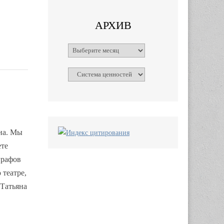
АРХИВ
Архивы
Рубрики
она. Мы
ете
графов
 театре,
 Татьяна