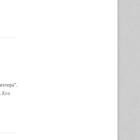
ихтера”.
. Его