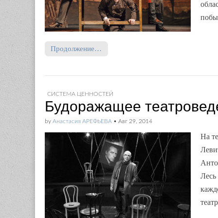
обла
побы
Продолжение…
СИСТЕМА ЦЕННОСТЕЙ
Будоражащее театровед
by
Анастасия АРЕФЬЕВА
•
Авг 29, 2014
На т
Леви
Анто
Лесь
кажд
теат