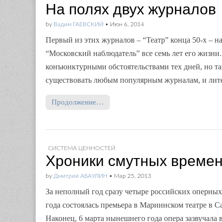
На полях двух журналов
by
Вадим ГАЕВСКИЙ
•
Июн 6, 2014
Первый из этих журналов – “Театр” конца 50-х – на
“Московский наблюдатель” все семь лет его жизни
конъюнктурными обстоятельствами тех дней, но та
существовать любым популярным журналам, и лит
Продолжение…
СИСТЕМА ЦЕННОСТЕЙ
Хроники смутных време
by
Дмитрий АБАУЛИН
•
Мар 25, 2013
За неполный год сразу четыре российских оперных
года состоялась премьера в Мариинском театре в Са
Наконец, 6 марта нынешнего года опера зазвучала