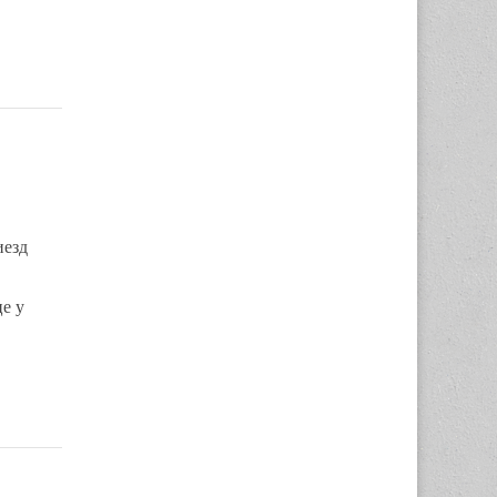
иезд
е у