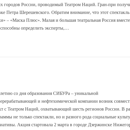
лых городов России, проводимый Театром Наций. Гран-при получ
ке Петра Шерешевского. Обратим внимание, что этот спектакль
» – «Маска Плюс». Малая и большая театральная Россия вместе
д, способны определить эксперты,…
-летию со дня образования СИБУРа – уникальной
перерабатывающей и нефтехимической компании возник совмес
кт с Театром Наций, охватывающий шесть регионов России. В р
раммы не только спектакли, но и разного рода социальные культ
иативы. Акция стартовала 2 марта в городе Дзержинске Нижего