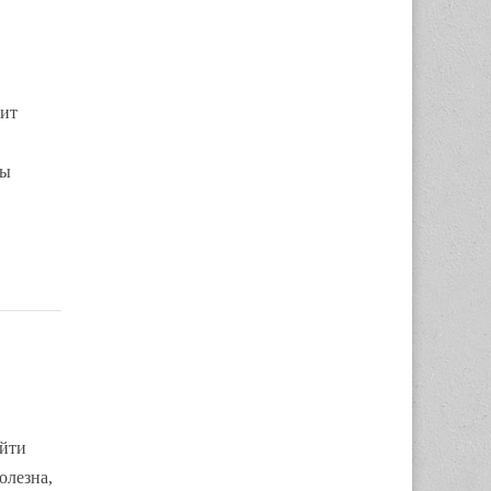
сит
ны
ойти
олезна,